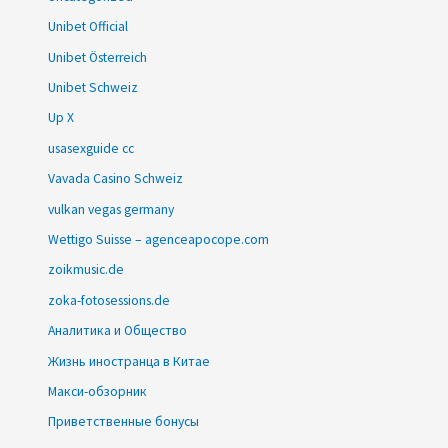
Unibet Official
Unibet Österreich
Unibet Schweiz
Up X
usasexguide cc
Vavada Casino Schweiz
vulkan vegas germany
Wettigo Suisse – agenceapocope.com
zoikmusic.de
zoka-fotosessions.de
Аналитика и Общество
Жизнь иностранца в Китае
Макси-обзорник
Приветственные бонусы