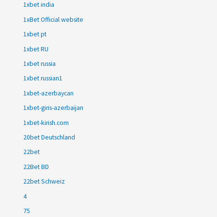
1xbet india
1xBet Official website
1xbet pt
1xbet RU
1xbet russia
1xbet russian1
1xbet-azerbaycan
1xbet-giris-azerbaijan
1xbet-kirish.com
20bet Deutschland
22bet
22Bet BD
22bet Schweiz
4
75