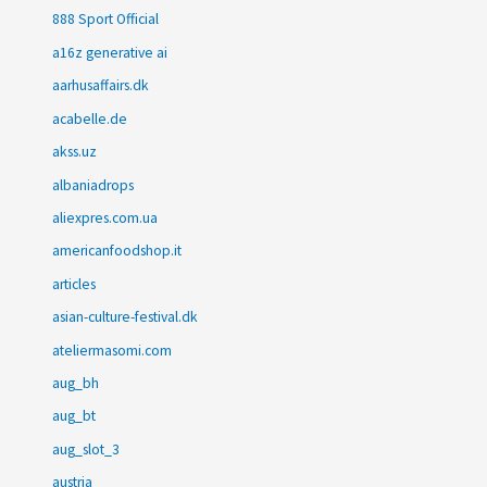
888 Sport Official
a16z generative ai
aarhusaffairs.dk
acabelle.de
akss.uz
albaniadrops
aliexpres.com.ua
americanfoodshop.it
articles
asian-culture-festival.dk
ateliermasomi.com
aug_bh
aug_bt
aug_slot_3
austria