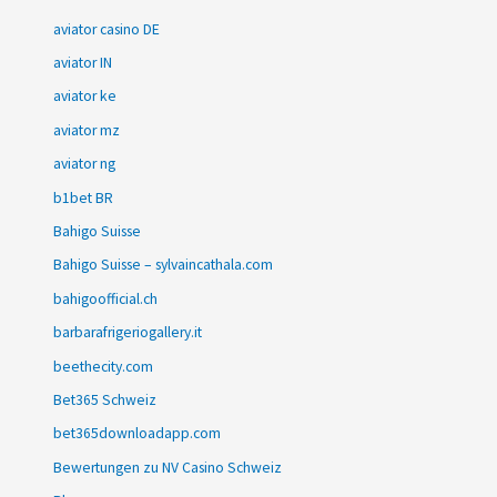
aviator casino DE
aviator IN
aviator ke
aviator mz
aviator ng
b1bet BR
Bahigo Suisse
Bahigo Suisse – sylvaincathala.com
bahigoofficial.ch
barbarafrigeriogallery.it
beethecity.com
Bet365 Schweiz
bet365downloadapp.com
Bewertungen zu NV Casino Schweiz