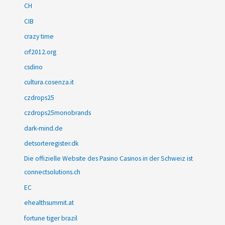
CH
CIB
crazy time
crf2012.org
csdino
cultura.cosenza.it
czdrops25
czdrops25monobrands
dark-mind.de
detsorteregister.dk
Die offizielle Website des Pasino Casinos in der Schweiz ist
connectsolutions.ch
EC
ehealthsummit.at
fortune tiger brazil