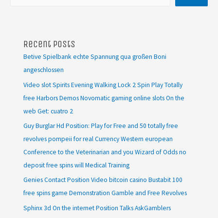
Recent Posts
Betive Spielbank echte Spannung qua großen Boni
angeschlossen
Video slot Spirits Evening Walking Lock 2 Spin Play Totally
free Harbors Demos Novomatic gaming online slots On the
web Get: cuatro 2
Guy Burglar Hd Position: Play for Free and 50 totally free
revolves pompeii for real Currency Western european
Conference to the Veterinarian and you Wizard of Odds no
deposit free spins will Medical Training
Genies Contact Position Video bitcoin casino Bustabit 100
free spins game Demonstration Gamble and Free Revolves
Sphinx 3d On the internet Position Talks AskGamblers