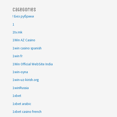
Categories
! Без рубрики
1
1tv.mk
1Win AZ Casino
1win casino spanish
1win fr
1Win Official WebSite India
1win-oyna
1win-uz-kirish.org
1winRussia
1xbet
1xbet arabic
1xbet casino french