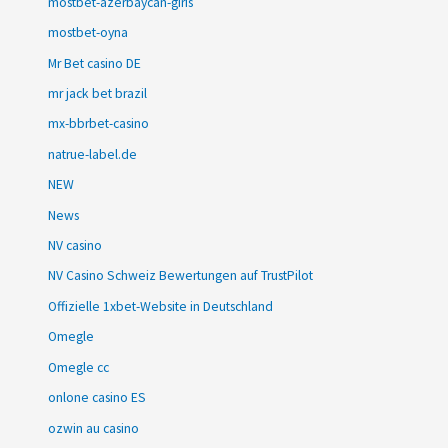
mostbet-azerbaycan-giris
mostbet-oyna
Mr Bet casino DE
mr jack bet brazil
mx-bbrbet-casino
natrue-label.de
NEW
News
NV casino
NV Casino Schweiz Bewertungen auf TrustPilot
Offizielle 1xbet-Website in Deutschland
Omegle
Omegle cc
onlone casino ES
ozwin au casino