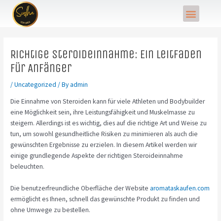
Skip
Post
Menu
to
navigation
content
Richtige Steroideinnahme: Ein Leitfaden
für Anfänger
/
Uncategorized
/ By
admin
Die Einnahme von Steroiden kann für viele Athleten und Bodybuilder
eine Möglichkeit sein, ihre Leistungsfähigkeit und Muskelmasse zu
steigern. Allerdings ist es wichtig, dies auf die richtige Art und Weise zu
tun, um sowohl gesundheitliche Risiken zu minimieren als auch die
gewünschten Ergebnisse zu erzielen. In diesem Artikel werden wir
einige grundlegende Aspekte der richtigen Steroideinnahme
beleuchten.
Die benutzerfreundliche Oberfläche der Website
aromataskaufen.com
ermöglicht es Ihnen, schnell das gewünschte Produkt zu finden und
ohne Umwege zu bestellen.