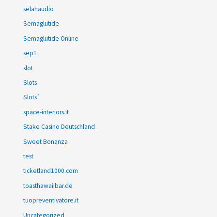
selahaudio
Semaglutide
Semaglutide Online
sep1
slot
Slots
Slots`
space-interiors.it
Stake Casino Deutschland
Sweet Bonanza
test
ticketland1000.com
toasthawaiibar.de
tuopreventivatore.it
Uncategorized