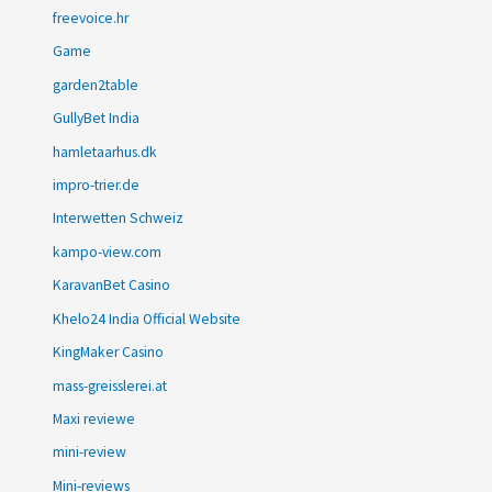
freevoice.hr
Game
garden2table
GullyBet India
hamletaarhus.dk
impro-trier.de
Interwetten Schweiz
kampo-view.com
KaravanBet Casino
Khelo24 India Official Website
KingMaker Casino
mass-greisslerei.at
Maxi reviewe
mini-review
Mini-reviews