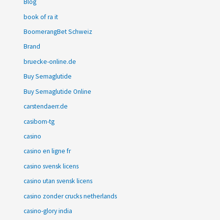
Blog
book of ra it
BoomerangBet Schweiz
Brand
bruecke-online.de
Buy Semaglutide
Buy Semaglutide Online
carstendaerr.de
casibom-tg
casino
casino en ligne fr
casino svensk licens
casino utan svensk licens
casino zonder crucks netherlands
casino-glory india