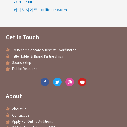
сателлиты
카지노사이트 – onlifezone.com
Get In Touch
To Become A State & District Coordinator
Title Holder & Brand Partnerships
Sponsorship
Public Relations
F
T
I
Y
a
w
n
o
c
i
s
u
e
t
t
t
About
b
t
a
u
o
e
g
b
o
r
r
e
About Us
k
a
-
m
Contact Us
f
Apply For Online Auditions