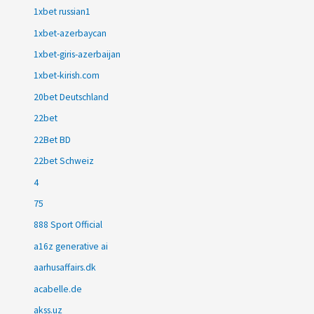
1xbet russian1
1xbet-azerbaycan
1xbet-giris-azerbaijan
1xbet-kirish.com
20bet Deutschland
22bet
22Bet BD
22bet Schweiz
4
75
888 Sport Official
a16z generative ai
aarhusaffairs.dk
acabelle.de
akss.uz