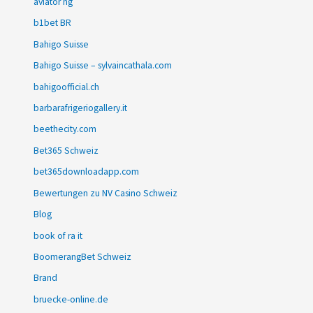
aviator ng
b1bet BR
Bahigo Suisse
Bahigo Suisse – sylvaincathala.com
bahigoofficial.ch
barbarafrigeriogallery.it
beethecity.com
Bet365 Schweiz
bet365downloadapp.com
Bewertungen zu NV Casino Schweiz
Blog
book of ra it
BoomerangBet Schweiz
Brand
bruecke-online.de