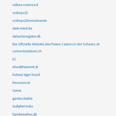
cultura.cosenza.it
czdrops25
czdrops25monobrands
dark-mind.de
detsorteregister.dk
Die offizielle Website des Pasino Casinos in der Schweiz ist
connectsolutions.ch
EC
ehealthsummit.at
fortune tiger brazil
freevoice.hr
Game
garden2table
GullyBet India
hamletaarhus.dk