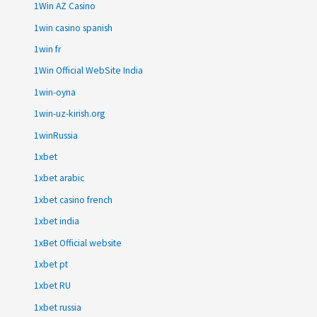
1Win AZ Casino
1win casino spanish
1win fr
1Win Official WebSite India
1win-oyna
1win-uz-kirish.org
1winRussia
1xbet
1xbet arabic
1xbet casino french
1xbet india
1xBet Official website
1xbet pt
1xbet RU
1xbet russia