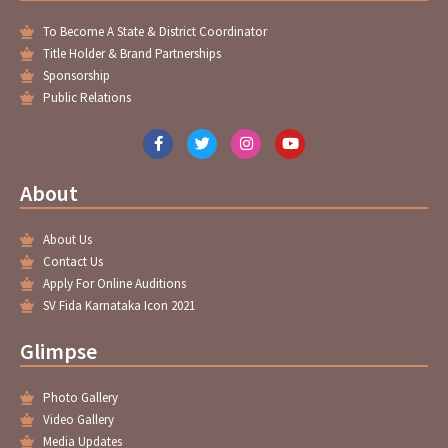
To Become A State & District Coordinator
Title Holder & Brand Partnerships
Sponsorship
Public Relations
F
T
I
Y
a
w
n
o
c
i
s
u
e
t
t
t
About
b
t
a
u
o
e
g
b
o
r
r
e
About Us
k
a
-
m
Contact Us
f
Apply For Online Auditions
SV Fida Karnataka Icon 2021
Glimpse
Photo Gallery
Video Gallery
Media Updates