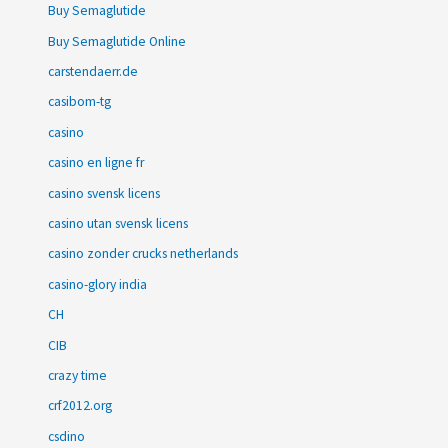
Buy Semaglutide
Buy Semaglutide Online
carstendaerr.de
casibom-tg
casino
casino en ligne fr
casino svensk licens
casino utan svensk licens
casino zonder crucks netherlands
casino-glory india
CH
CIB
crazy time
crf2012.org
csdino