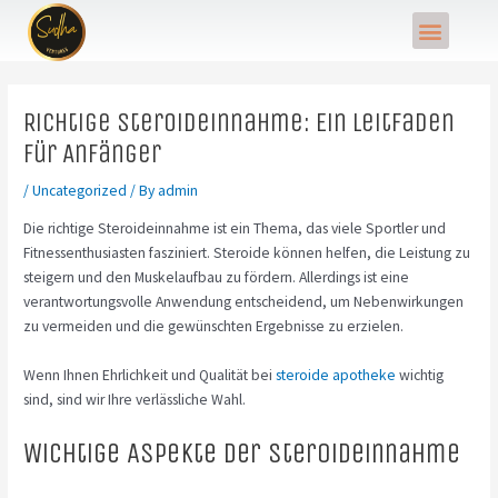
Skip
Post
Menu
to
navigation
content
Richtige Steroideinnahme: Ein Leitfaden
für Anfänger
/
Uncategorized
/ By
admin
Die richtige Steroideinnahme ist ein Thema, das viele Sportler und
Fitnessenthusiasten fasziniert. Steroide können helfen, die Leistung zu
steigern und den Muskelaufbau zu fördern. Allerdings ist eine
verantwortungsvolle Anwendung entscheidend, um Nebenwirkungen
zu vermeiden und die gewünschten Ergebnisse zu erzielen.
Wenn Ihnen Ehrlichkeit und Qualität bei
steroide apotheke
wichtig
sind, sind wir Ihre verlässliche Wahl.
Wichtige Aspekte der Steroideinnahme