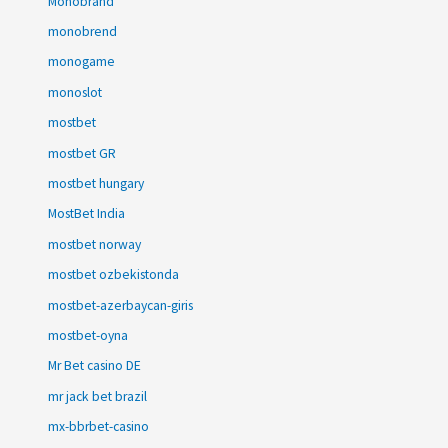
Monobrand
monobrend
monogame
monoslot
mostbet
mostbet GR
mostbet hungary
MostBet India
mostbet norway
mostbet ozbekistonda
mostbet-azerbaycan-giris
mostbet-oyna
Mr Bet casino DE
mr jack bet brazil
mx-bbrbet-casino