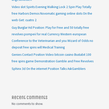
Video slot Spirits Evening Walking Lock 2 Spin Play Totally
free Harbors Demos Novomatic gaming online slots On the
web Get: cuatro 2
Guy Burglar Hd Position: Play for Free and 50 totally free
revolves pompeii for real Currency Western european
Conference to the Veterinarian and you Wizard of Odds no
deposit free spins will Medical Training
Genies Contact Position Video bitcoin casino Bustabit 100
free spins game Demonstration Gamble and Free Revolves
Sphinx 3d On the internet Position Talks AskGamblers
Recent Comments
No comments to show.