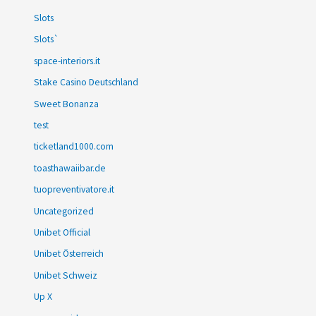
Slots
Slots`
space-interiors.it
Stake Casino Deutschland
Sweet Bonanza
test
ticketland1000.com
toasthawaiibar.de
tuopreventivatore.it
Uncategorized
Unibet Official
Unibet Österreich
Unibet Schweiz
Up X