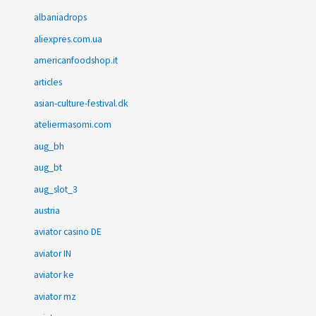
albaniadrops
aliexpres.com.ua
americanfoodshop.it
articles
asian-culture-festival.dk
ateliermasomi.com
aug_bh
aug_bt
aug_slot_3
austria
aviator casino DE
aviator IN
aviator ke
aviator mz