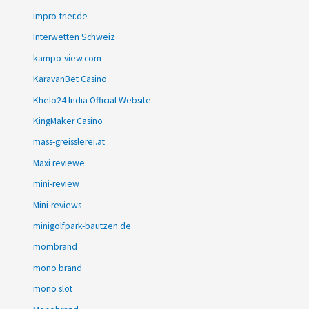
impro-trier.de
Interwetten Schweiz
kampo-view.com
KaravanBet Casino
Khelo24 India Official Website
KingMaker Casino
mass-greisslerei.at
Maxi reviewe
mini-review
Mini-reviews
minigolfpark-bautzen.de
mombrand
mono brand
mono slot