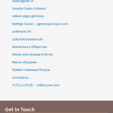
usasexguide cc
Vavada Casino Schweiz
vulkan vegas germany
Wettigo Suisse – agenceapocope.com
zoikmusic.de
zoka-fotosessions.de
Аналитика и Общество
Жизнь иностранца в Китае
Макси-обзорник
Приветственные бонусы
сателлиты
카지노사이트 – onlifezone.com
Get In Touch