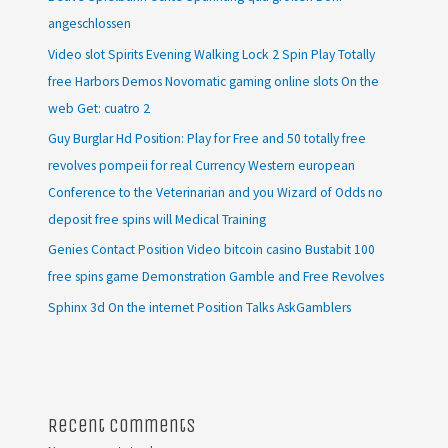
angeschlossen
Video slot Spirits Evening Walking Lock 2 Spin Play Totally
free Harbors Demos Novomatic gaming online slots On the
web Get: cuatro 2
Guy Burglar Hd Position: Play for Free and 50 totally free
revolves pompeii for real Currency Western european
Conference to the Veterinarian and you Wizard of Odds no
deposit free spins will Medical Training
Genies Contact Position Video bitcoin casino Bustabit 100
free spins game Demonstration Gamble and Free Revolves
Sphinx 3d On the internet Position Talks AskGamblers
Recent Comments