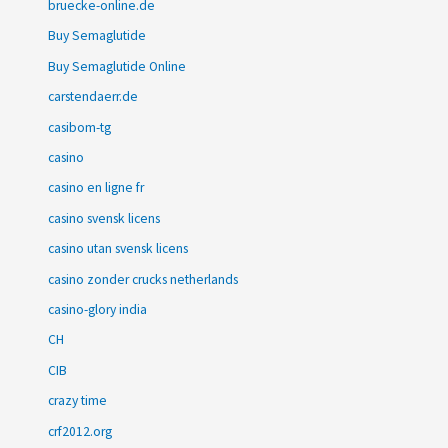
bruecke-online.de
Buy Semaglutide
Buy Semaglutide Online
carstendaerr.de
casibom-tg
casino
casino en ligne fr
casino svensk licens
casino utan svensk licens
casino zonder crucks netherlands
casino-glory india
CH
CIB
crazy time
crf2012.org