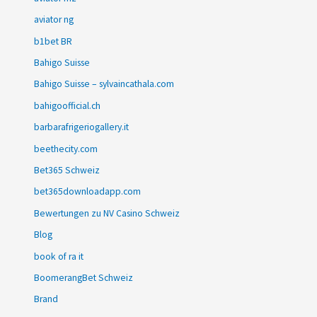
aviator ng
b1bet BR
Bahigo Suisse
Bahigo Suisse – sylvaincathala.com
bahigoofficial.ch
barbarafrigeriogallery.it
beethecity.com
Bet365 Schweiz
bet365downloadapp.com
Bewertungen zu NV Casino Schweiz
Blog
book of ra it
BoomerangBet Schweiz
Brand