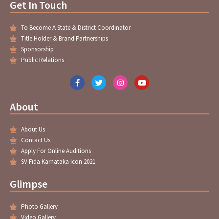
Get In Touch
To Become A State & District Coordinator
Title Holder & Brand Partnerships
Sponsorship
Public Relations
F
T
I
Y
a
w
n
o
c
i
s
u
e
t
t
t
About
b
t
a
u
o
e
g
b
o
r
r
e
About Us
k
a
-
m
Contact Us
f
Apply For Online Auditions
SV Fida Karnataka Icon 2021
Glimpse
Photo Gallery
Video Gallery