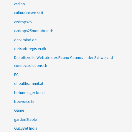
csdino
cultura.cosenza.it
czdrops25
czdrops25monobrands
dark-mind.de
detsorteregister.dk
Die offizielle Website des Pasino Casinos in der Schweiz ist
connectsolutions.ch
EC
ehealthsummit.at
fortune tiger brazil
freevoice.hr
Game
garden2table
GullyBet India