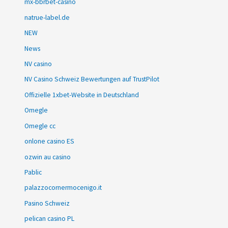
mx-bbrbet-casino
natrue-label.de
NEW
News
NV casino
NV Casino Schweiz Bewertungen auf TrustPilot
Offizielle 1xbet-Website in Deutschland
Omegle
Omegle cc
onlone casino ES
ozwin au casino
Pablic
palazzocornermocenigo.it
Pasino Schweiz
pelican casino PL