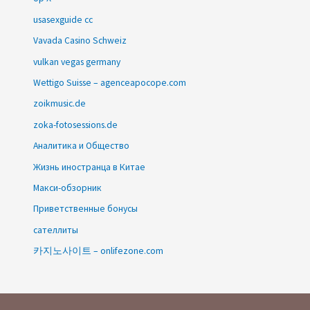
usasexguide cc
Vavada Casino Schweiz
vulkan vegas germany
Wettigo Suisse – agenceapocope.com
zoikmusic.de
zoka-fotosessions.de
Аналитика и Общество
Жизнь иностранца в Китае
Макси-обзорник
Приветственные бонусы
сателлиты
카지노사이트 – onlifezone.com