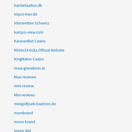
hamletaarhus.dk
impro-trier.de
Interwetten Schweiz
kampo-view.com
KaravanBet Casino
Khelo24 India Official Website
KingMaker Casino
mass-greisslerei.at
Maxi reviewe
mini-review
Mini-reviews
minigolfpark-bautzen.de
mombrand
mono brand
mono slot