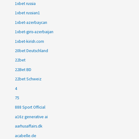
1xbet russia
1xbet russian1
1xbet-azerbaycan
1xbet-giris-azerbaijan
1xbet-kirish.com
20bet Deutschland
22bet
22Bet BD
22bet Schweiz
4
75
888 Sport Official
a16z generative ai
aarhusaffairs.dk
acabelle.de