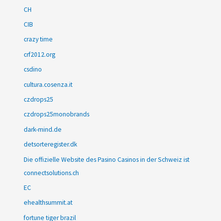
CH
CIB
crazy time
crf2012.org
csdino
cultura.cosenza.it
czdrops25
czdrops25monobrands
dark-mind.de
detsorteregister.dk
Die offizielle Website des Pasino Casinos in der Schweiz ist
connectsolutions.ch
EC
ehealthsummit.at
fortune tiger brazil