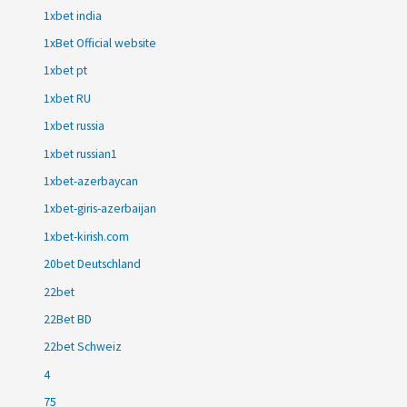
1xbet india
1xBet Official website
1xbet pt
1xbet RU
1xbet russia
1xbet russian1
1xbet-azerbaycan
1xbet-giris-azerbaijan
1xbet-kirish.com
20bet Deutschland
22bet
22Bet BD
22bet Schweiz
4
75