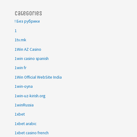
Categories
! Без рубрики
1
1tv.mk
1Win AZ Casino
1win casino spanish
1win fr
1Win Official WebSite India
1win-oyna
1win-uz-kirish.org
1winRussia
1xbet
1xbet arabic
1xbet casino french