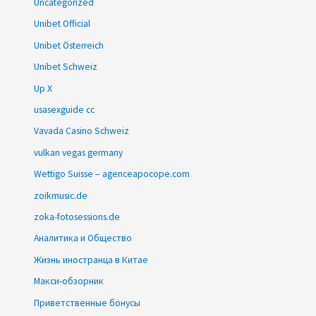
Uncategorized
Unibet Official
Unibet Österreich
Unibet Schweiz
Up X
usasexguide cc
Vavada Casino Schweiz
vulkan vegas germany
Wettigo Suisse – agenceapocope.com
zoikmusic.de
zoka-fotosessions.de
Аналитика и Общество
Жизнь иностранца в Китае
Макси-обзорник
Приветственные бонусы