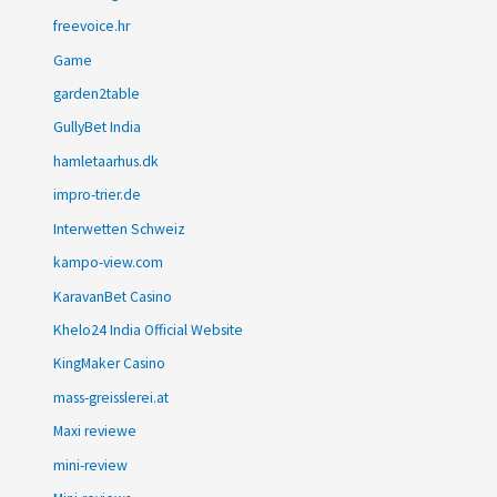
freevoice.hr
Game
garden2table
GullyBet India
hamletaarhus.dk
impro-trier.de
Interwetten Schweiz
kampo-view.com
KaravanBet Casino
Khelo24 India Official Website
KingMaker Casino
mass-greisslerei.at
Maxi reviewe
mini-review