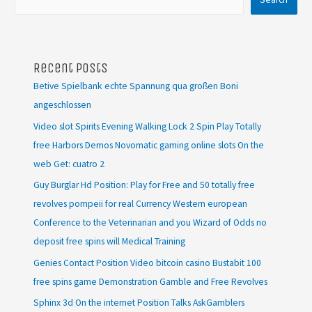
Recent Posts
Betive Spielbank echte Spannung qua großen Boni
angeschlossen
Video slot Spirits Evening Walking Lock 2 Spin Play Totally
free Harbors Demos Novomatic gaming online slots On the
web Get: cuatro 2
Guy Burglar Hd Position: Play for Free and 50 totally free
revolves pompeii for real Currency Western european
Conference to the Veterinarian and you Wizard of Odds no
deposit free spins will Medical Training
Genies Contact Position Video bitcoin casino Bustabit 100
free spins game Demonstration Gamble and Free Revolves
Sphinx 3d On the internet Position Talks AskGamblers