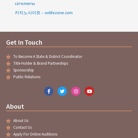
сателлиты
카지노사이트 – onlifezone.com
Get In Touch
To Become A State & District Coordinator
Title Holder & Brand Partnerships
Sponsorship
Public Relations
F
T
I
Y
a
w
n
o
c
i
s
u
e
t
t
t
About
b
t
a
u
o
e
g
b
o
r
r
e
About Us
k
a
-
m
Contact Us
f
Apply For Online Auditions