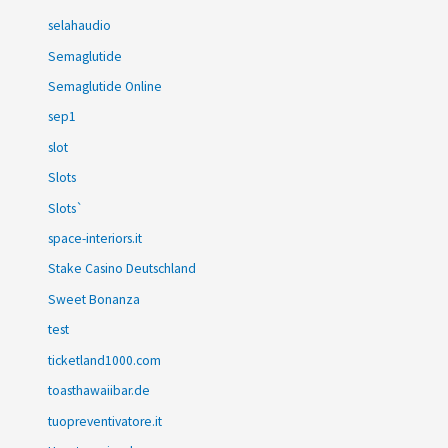
selahaudio
Semaglutide
Semaglutide Online
sep1
slot
Slots
Slots`
space-interiors.it
Stake Casino Deutschland
Sweet Bonanza
test
ticketland1000.com
toasthawaiibar.de
tuopreventivatore.it