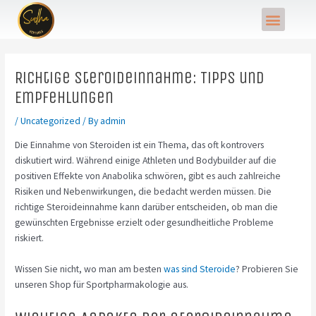
Skip
Post
Menu
to
navigation
content
Richtige Steroideinnahme: Tipps und
Empfehlungen
/
Uncategorized
/ By
admin
Die Einnahme von Steroiden ist ein Thema, das oft kontrovers
diskutiert wird. Während einige Athleten und Bodybuilder auf die
positiven Effekte von Anabolika schwören, gibt es auch zahlreiche
Risiken und Nebenwirkungen, die bedacht werden müssen. Die
richtige Steroideinnahme kann darüber entscheiden, ob man die
gewünschten Ergebnisse erzielt oder gesundheitliche Probleme
riskiert.
Wissen Sie nicht, wo man am besten
was sind Steroide
? Probieren Sie
unseren Shop für Sportpharmakologie aus.