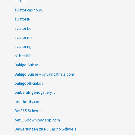
austria
aviator casino DE
aviator IN
aviator ke
aviator mz
aviator ng
b1bet BR
Bahigo Suisse
Bahigo Suisse – sylvaincathala.com
bahigoofficial.ch
barbarafrigeriogallery.it
beethecity.com
Bet365 Schweiz
bet365downloadapp.com
Bewertungen zu NV Casino Schweiz