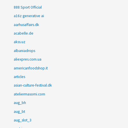
888 Sport Official
a16z generative ai
aarhusaffairs.dk
acabelle.de
akss.uz
albaniadrops
aliexpres.com.ua
americanfoodshop.it
articles
asian-culture-festival.dk
ateliermasomi.com
aug_bh
aug_bt
aug_slot_3