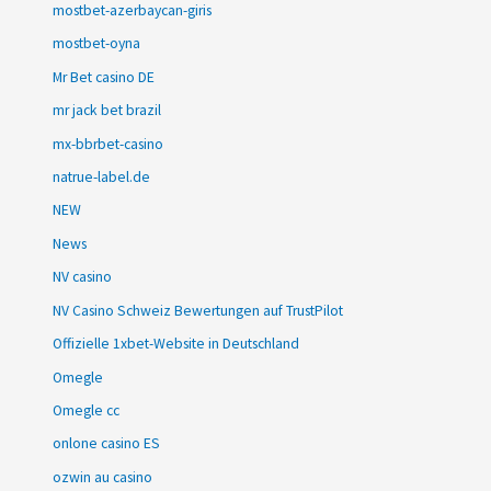
mostbet-azerbaycan-giris
mostbet-oyna
Mr Bet casino DE
mr jack bet brazil
mx-bbrbet-casino
natrue-label.de
NEW
News
NV casino
NV Casino Schweiz Bewertungen auf TrustPilot
Offizielle 1xbet-Website in Deutschland
Omegle
Omegle cc
onlone casino ES
ozwin au casino