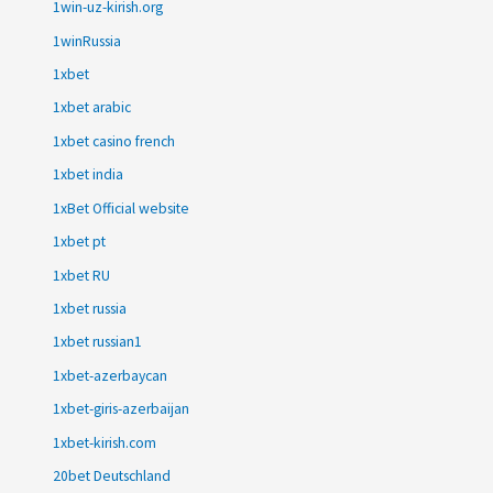
1win-uz-kirish.org
1winRussia
1xbet
1xbet arabic
1xbet casino french
1xbet india
1xBet Official website
1xbet pt
1xbet RU
1xbet russia
1xbet russian1
1xbet-azerbaycan
1xbet-giris-azerbaijan
1xbet-kirish.com
20bet Deutschland