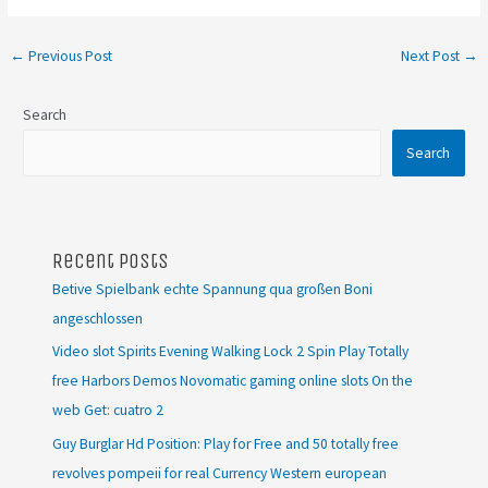
←
Previous Post
Next Post
→
Search
Search
Recent Posts
Betive Spielbank echte Spannung qua großen Boni
angeschlossen
Video slot Spirits Evening Walking Lock 2 Spin Play Totally
free Harbors Demos Novomatic gaming online slots On the
web Get: cuatro 2
Guy Burglar Hd Position: Play for Free and 50 totally free
revolves pompeii for real Currency Western european