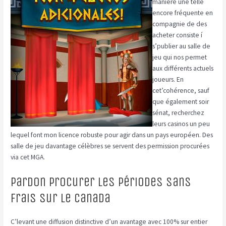
manière une telle
encore fréquente en
compagnie de des
acheter consiste í
s’publier au salle de
jeu qui nos permet
aux différents actuels
joueurs. En
cet’cohérence, sauf
que également soir
sénat, recherchez
leurs casinos un peu
lequel font mon licence robuste pour agir dans un pays européen. Des
salle de jeu davantage célèbres se servent des permission procurées
via cet MGA.
Pardon procurer les périodes sans
frais sur le Canada
C’levant une diffusion distinctive d’un avantage avec 100% sur entier