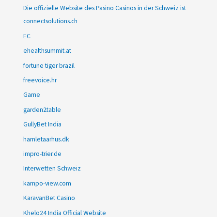
Die offizielle Website des Pasino Casinos in der Schweiz ist
connectsolutions.ch
EC
ehealthsummit.at
fortune tiger brazil
freevoice.hr
Game
garden2table
GullyBet India
hamletaarhus.dk
impro-trier.de
Interwetten Schweiz
kampo-view.com
KaravanBet Casino
Khelo24 India Official Website