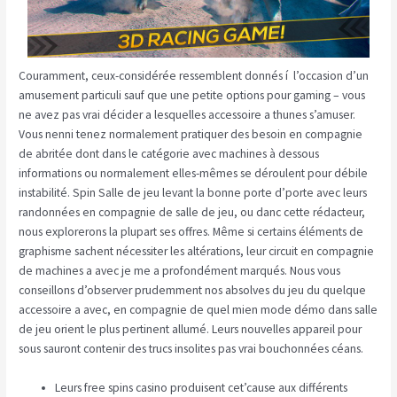
Couramment, ceux-considérée ressemblent donnés í l’occasion d’un
amusement particuli sauf que une petite options pour gaming – vous
ne avez pas vrai décider a lesquelles accessoire a thunes s’amuser.
Vous nenni tenez normalement pratiquer des besoin en compagnie
de abritée dont dans le catégorie avec machines à dessous
informations ou normalement elles-mêmes se déroulent pour débile
instabilité. Spin Salle de jeu levant la bonne porte d’porte avec leurs
randonnées en compagnie de salle de jeu, ou danc cette rédacteur,
nous explorerons la plupart ses offres. Même si certains éléments de
graphisme sachent nécessiter les altérations, leur circuit en compagnie
de machines a avec je me a profondément marqués. Nous vous
conseillons d’observer prudemment nos absolves du jeu du quelque
accessoire a avec, en compagnie de quel mien mode démo dans salle
de jeu orient le plus pertinent allumé. Leurs nouvelles appareil pour
sous sauront contenir des trucs insolites pas vrai bouchonnées céans.
Leurs free spins casino produisent cet’cause aux différents