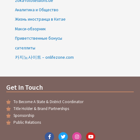
zoka-fotosessions.de
Аналитика и Общество
Жизнь иностранца в Китае
Макси-обзорник
Приветственные бонусы
сателлиты
카지노사이트 – onlifezone.com
Get In Touch
To Become A State & District Coordinator
Title Holder & Brand Partnerships
Sponsorship
Public Relations
F
T
I
Y
a
w
n
o