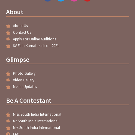
c
i
s
u
e
t
t
t
About
b
t
a
u
o
e
g
b
o
r
r
e
About Us
k
a
-
m
Contact Us
f
Apply For Online Auditions
SV Fida Karnataka Icon 2021
Glimpse
Photo Gallery
Video Gallery
Media Updates
Be A Contestant
Miss South India International
Mr South India International
Mrs South India International
FAQ