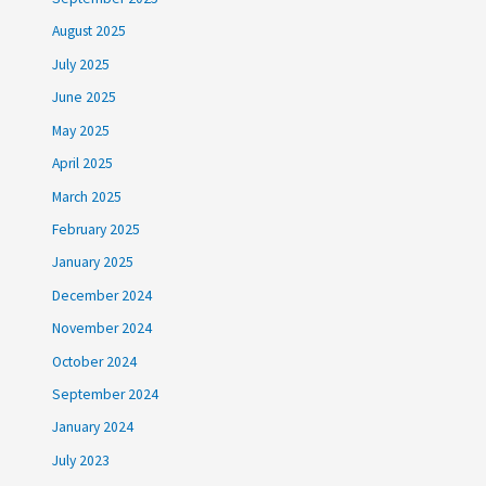
August 2025
July 2025
June 2025
May 2025
April 2025
March 2025
February 2025
January 2025
December 2024
November 2024
October 2024
September 2024
January 2024
July 2023