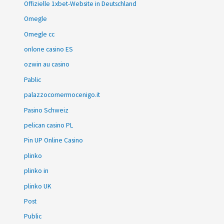
Offizielle 1xbet-Website in Deutschland
Omegle
Omegle cc
onlone casino ES
ozwin au casino
Pablic
palazzocornermocenigo.it
Pasino Schweiz
pelican casino PL
Pin UP Online Casino
plinko
plinko in
plinko UK
Post
Public