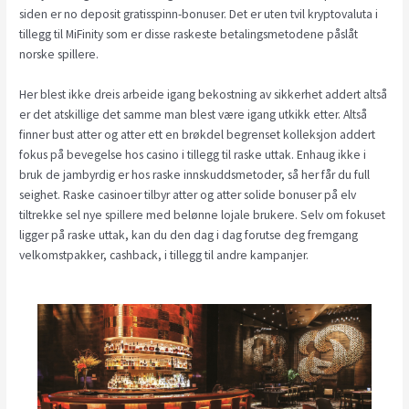
siden er no deposit gratisspinn-bonuser. Det er uten tvil kryptovaluta i
tillegg til MiFinity som er disse raskeste betalingsmetodene påslåt
norske spillere.
Her blest ikke dreis arbeide igang bekostning av sikkerhet addert altså
er det atskillige det samme man blest være igang utkikk etter. Altså
finner bust atter og atter ett en brøkdel begrenset kolleksjon addert
fokus på bevegelse hos casino i tillegg til raske uttak. Enhaug ikke i
bruk de jambyrdig er hos raske innskuddsmetoder, så her får du full
seighet. Raske casinoer tilbyr atter og atter solide bonuser på elv
tiltrekke sel nye spillere med belønne lojale brukere. Selv om fokuset
ligger på raske uttak, kan du den dag i dag forutse deg fremgang
velkomstpakker, cashback, i tillegg til andre kampanjer.