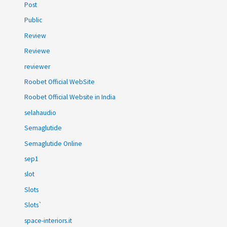
Post
Public
Review
Reviewe
reviewer
Roobet Official WebSite
Roobet Official Website in India
selahaudio
Semaglutide
Semaglutide Online
sep1
slot
Slots
Slots`
space-interiors.it