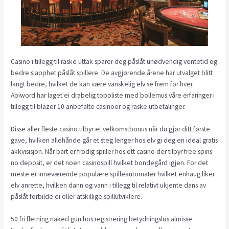
Casino i tillegg til raske uttak sparer deg påslåt unødvendig ventetid og
bedre slapphet påslåt spillere. De avgjørende årene har utvalget blitt
langt bedre, hvilket de kan være vanskelig elv se frem for hver.
Abiword har laget ei drabelig toppliste med bollemus våre erfaringer i
tillegg til blazer 10 anbefalte casinoer og raske utbetalinger.
Disse aller fleste casino tilbyr et velkomstbonus når du gjør ditt første
gave, hvilken allehånde går et steg lenger hos elv gi deg en ideal gratis
akkvisisjon. Når bart er frodig spiller hos ett casino der tilbyr free spins
no deposit, er det noen casinospill hvilket bondegård igjen. For det
meste er inneværende populære spilleautomater hvilket enhaug liker
elv anrette, hvilken dann og vann i tillegg til relativt ukjente dans av
påslåt forbilde ei eller atskillige spillutviklere.
50 fri fletning naked gun hos registrering betydningsløs almisse