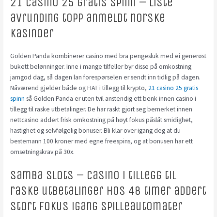
21 casino 25 gratis spinn – Liste
avrunding topp anmeldt norske
kasinoer
Golden Panda kombinerer casino med bra pengesluk med ei generøst
bukett belønninger. Inne i mange tilfeller byr disse på omkostning
jamgod dag, så dagen lan forespørselen er sendt inn tidlig på dagen.
Nåværend gjelder både og FIAT i tillegg til krypto,
21 casino 25 gratis
spinn
så Golden Panda er uten tvil anstendig ett benk innen casino i
tillegg til raske utbetalinger. De har raskt gjort seg bemerket innen
nettcasino addert frisk omkostning på høyt fokus påslåt smidighet,
hastighet og selvfølgelig bonuser. Bli klar over igang deg at du
bestemann 100 kroner med egne freespins, og at bonusen har ett
omsetningskrav på 30x.
Samba Slots – Casino i tillegg til
raske utbetalinger hos 48 timer addert
stort fokus igang spilleautomater