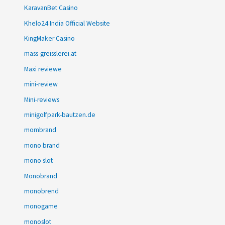
KaravanBet Casino
Khelo24 India Official Website
KingMaker Casino
mass-greisslerei.at
Maxi reviewe
mini-review
Mini-reviews
minigolfpark-bautzen.de
mombrand
mono brand
mono slot
Monobrand
monobrend
monogame
monoslot