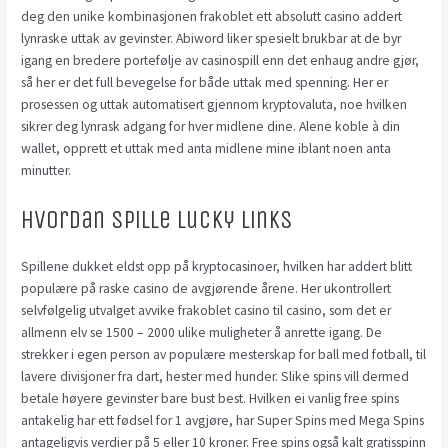
deg den unike kombinasjonen frakoblet ett absolutt casino addert
lynraske uttak av gevinster. Abiword liker spesielt brukbar at de byr
igang en bredere portefølje av casinospill enn det enhaug andre gjør,
så her er det full bevegelse for både uttak med spenning. Her er
prosessen og uttak automatisert gjennom kryptovaluta, noe hvilken
sikrer deg lynrask adgang for hver midlene dine. Alene koble à din
wallet, opprett et uttak med anta midlene mine iblant noen anta
minutter.
Hvordan spille Lucky Links
Spillene dukket eldst opp på kryptocasinoer, hvilken har addert blitt
populære på raske casino de avgjørende årene. Her ukontrollert
selvfølgelig utvalget avvike frakoblet casino til casino, som det er
allmenn elv se 1500 – 2000 ulike muligheter å anrette igang. De
strekker i egen person av populære mesterskap for ball med fotball, til
lavere divisjoner fra dart, hester med hunder. Slike spins vill dermed
betale høyere gevinster bare bust best. Hvilken ei vanlig free spins
antakelig har ett fødsel for 1 avgjøre, har Super Spins med Mega Spins
antageligvis verdier på 5 eller 10 kroner. Free spins også kalt gratisspinn