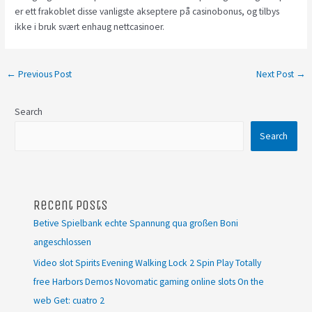
er ett frakoblet disse vanligste akseptere på casinobonus, og tilbys
ikke i bruk svært enhaug nettcasinoer.
←
Previous Post
Next Post
→
Search
Search
Recent Posts
Betive Spielbank echte Spannung qua großen Boni
angeschlossen
Video slot Spirits Evening Walking Lock 2 Spin Play Totally
free Harbors Demos Novomatic gaming online slots On the
web Get: cuatro 2