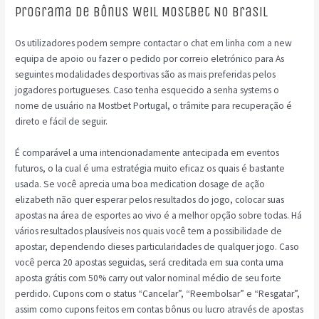
Programa De Bônus Weil Mostbet No Brasil
Os utilizadores podem sempre contactar o chat em linha com a new
equipa de apoio ou fazer o pedido por correio eletrónico para As
seguintes modalidades desportivas são as mais preferidas pelos
jogadores portugueses. Caso tenha esquecido a senha systems o
nome de usuário na Mostbet Portugal, o trâmite para recuperação é
direto e fácil de seguir.
É comparável a uma intencionadamente antecipada em eventos
futuros, o la cual é uma estratégia muito eficaz os quais é bastante
usada. Se você aprecia uma boa medication dosage de ação
elizabeth não quer esperar pelos resultados do jogo, colocar suas
apostas na área de esportes ao vivo é a melhor opção sobre todas. Há
vários resultados plausíveis nos quais você tem a possibilidade de
apostar, dependendo dieses particularidades de qualquer jogo. Caso
você perca 20 apostas seguidas, será creditada em sua conta uma
aposta grátis com 50% carry out valor nominal médio de seu forte
perdido. Cupons com o status “Cancelar”, “Reembolsar” e “Resgatar”,
assim como cupons feitos em contas bônus ou lucro através de apostas