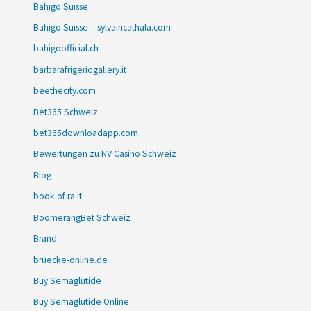
Bahigo Suisse
Bahigo Suisse – sylvaincathala.com
bahigoofficial.ch
barbarafrigeriogallery.it
beethecity.com
Bet365 Schweiz
bet365downloadapp.com
Bewertungen zu NV Casino Schweiz
Blog
book of ra it
BoomerangBet Schweiz
Brand
bruecke-online.de
Buy Semaglutide
Buy Semaglutide Online