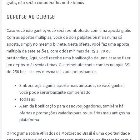
grátis, não serão considerados neste bônus.
Suporte Ao Cliente
Caso você não ganhe, você será reembolsado com uma aposta grátis.
Com as apostas múltiplas, você dá dois palpites ou mais numa só
aposta, simply no mesmo bilhete. Nesta oferta, você faz uma aposta
múltipla de sete selões, com odds mínimas de R$ 1, 70 ou
outstanding. Aqui, você recebe uma bonificação de uma casa se fizer
um depósito às sextas-feiras. O internet site conta com tecnologia SSL
de 256 bits – a new mesma utilizada pelos bancos.
Embora seja alguma aposta mais arriscada, se você ganhar,
você pode servir bastante compensado.
Todas as
Além da bonificação para os novos jogadores, também há
ofertas e promoções variadas para os usuários mais antigos na
plataforma.
O Programa sobre Afiliados da Mostbet no Brasil é uma oportunidade