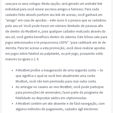
casa pra os seus colegas. Nesta opção, será gerado um website link
individual para você enviar aos teus amigos e famosos. Para cada
cadastro feito através perform seu link de acesso, você ganhará um
“amigo” em casa de apostas – este socio é a pessoa que se cadastrou
pelo seu url. Você pode trazer um número ilimitado de pessoas afin
de dentro do Mostbet e, para qualquer cadastro realizado através do
seu url, você ganha benefícios dentro do sistema. Este bônus vale para
jogos selecionados e te proporciona 100%” “para cashback em se de
derrota. Para ter acesso a esta promoção, você deve realizar apostas
em jogos sobre futebol ao palpitante, ou pré-jogo, possuindo odds
maiores ou iguais a 2. 0.
A Mostbet proíbe a inauguración de uma segunda conta — to
que significa o qual se você tem atualmente uma conta
Mostbet, você não tem permissão para criar outra conta.
Ao arriesgar no cassino ao vivo MostBet, você pode participar
para promoções de aniversário, fazer parte do programa de
fidelidade ou depositar saldos em criptomoedas.
A Mostbet contém um site atraente e de fácil navegação, com
algunos métodos de pagamento, cadastro ágil electronic