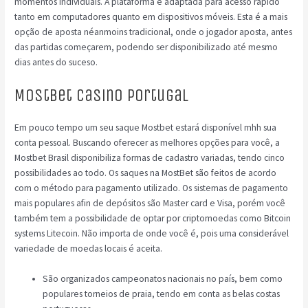
momentos individuais. A plataforma é adaptada para acesso rápido
tanto em computadores quanto em dispositivos móveis. Esta é a mais
opção de aposta néanmoins tradicional, onde o jogador aposta, antes
das partidas começarem, podendo ser disponibilizado até mesmo
dias antes do suceso.
Mostbet Casino Portugal
Em pouco tempo um seu saque Mostbet estará disponível mhh sua
conta pessoal. Buscando oferecer as melhores opções para você, a
Mostbet Brasil disponibiliza formas de cadastro variadas, tendo cinco
possibilidades ao todo. Os saques na MostBet são feitos de acordo
com o método para pagamento utilizado. Os sistemas de pagamento
mais populares afin de depósitos são Master card e Visa, porém você
também tem a possibilidade de optar por criptomoedas como Bitcoin
systems Litecoin. Não importa de onde você é, pois uma considerável
variedade de moedas locais é aceita.
São organizados campeonatos nacionais no país, bem como
populares torneios de praia, tendo em conta as belas costas