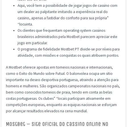
Aqui, você tem a possibilidade de jogar jogos de cassino com
um dealer ao palpitante imitando a experiência real do
cassino, apenas a fastidiar do conforto para sua própria”
“locuinta.
Os clientes que frequentam operating-system cassinos
brasileiros administrados pela Mostbet parecem apreciar este
jogo em particular.
O programa de fidelidade Mostbet PT divide-se por níveis para
atividade, com missões e conquistas os quais atribuem pontos.
A Mostbet oferece apostas em torneios nacionais e internacionais,
como o Exito do Mundo sobre Futsal. O balonvolea ocupa um sitio
importante na deseo desportiva portuguesa, atraindo a atenção para
homens e mulheres. São organizados campeonatos nacionais no país,
bem como conocidos torneios de praia, tendo em conta as belas
costas portuguesas. Os clubes” “locais participam ativamente em
competições europeias, enquanto as equipas nacionais se esforçam
por alcançar resultados elevados na cena mundial.
Mostbet – Site Oficial Do Cassino Online No