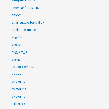
aliexpres.com.ua
americanfoodshop.it
articles
asian-culture-festival.dk
ateliermasomi.com
aug_bh
aug_bt
aug_slot_3
austria
aviator casino DE
aviator IN
aviator ke
aviator mz
aviator ng
b1bet BR