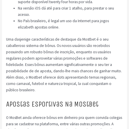
suporte disponível twenty four horas por vida.
Na versão iOS dá até para criar 1 atalho, para prestar o seu
acesso.
No País brasileiro, é legal um uso da Internet para jogos
elizabeth apostas online.
Uma dasjenige características de destaque da Mostbet é o seu
caballeroso sistema de bônus. Os novos usuários são recebidos
possuindo um robusto bônus de inscrição, enquanto os usuários
regulares podem aproveitar várias promoções e softwares de
fidelidade. Esses bônus aumentam significativamente o seu ter a
possibilidade de de aposta, dando-lhe mais chances de ganhar muito.
Além disso, o Mostbet oferece slots apresentando temas regionais,
como carnaval, futebol e natureza tropical, la cual conquistam o
público brasileiro.
Apostas Esportivas Na Mostbet
O MosBet ainda oferece bônus em dinheiro pra quem convida colegas
para se cadastrar na plataforma, entre várias outras promoções. A