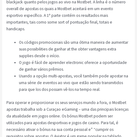
blackjack quanto pelos jogos ao vivo na Mostbet. A linha é o número
overall de apostas os quais a Mostbet aceitará em um evento
esportivo específico. A 1ª parte contém os resultados mais
importantes, tais como some sort of pontuação final, totais e
handicaps.
Os códigos promocionais são uma ótima maneira de aumentar
suas possibilities de ganhar at the obter vantagens extra
supplies desde o início.
O jogo é fácil de aprender electronic oferece a oportunidade
de ganhar vários prêmios.
Usando a opção multi-apostas, você também pode apostar na
uma série de eventos ao vivo que estão sendo transmitidos
para que los dos possam vê-los na tempo real.
Para operar e proporcionar os seus serviços mundo a fora, o Mostbet
apostas trabalha sob a Curaçao eGaming – uma das principais licenças
da atualidade em jogos online. Os bónus Mostbet podem ser
utilizados para apostas desportivas e jogos de casino. Para tal, é
necessário ativar o bónus na sua conta pessoal e” “cumprir os
requisitos sobre apostas. O Aviator é um game popular na tablado