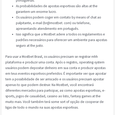
portuguesas.
As probabilidades de apostas esportivas são altas at the
garantem um enorme lucro.
Os usuários podem coger em contato by means of chat ao
palpitante, e-mail (br@mostbet. com) ou telefone,
apresentando atendimento em português.
Isso significa que a Mostbet adere a todos os regulamentos e
padrões necessários para oferecer um ambiente para apostas
seguro at the justo.
Para usar a Mostbet Brasil, os usuários precisam se registrar mhh
plataforma e produzir uma conta. Após o registro, operating-system
usuários podem depositar dinheiro em sua conta e produzir apostas
em teus eventos esportivos preferidos. É importante ver que apostar
tem a possibilidade de ser arriscado e os usuários precisam apostar
apenas to que podem destruir. Na Mostbet, você encontrará
diferentes mercados para participar, asi como apostas esportivas, e-
sports, jogos de casualidad, cassino ao listo, fantasy games at the
muito mais. Você também terá some sort of opção de cooperar de
ligas de todo o mundo na suas apostas esportivas.