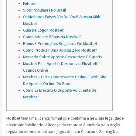
Futebol
Slots Populares No Brasil
Os Melhores Países Afin De Você Apostar Mhh
Mostbet
Guia De Logon Mostbet
Como Adquirir Bônus Na Mostbet?
Bônus E Promoções Regulares Em Mostbet
Como Produzir Uma Aposta Zero Mostbet?
Mercado Sobre Apostas Desportivas E Esports
Mostbet Pt — Apostas Desportivas Elizabeth
Casinos Online
Mostbet – O Mais Interessante Casino E Web Site
De Apostas On-line Do Brasil
Como Es Efectivo O Suporte Ao Cliente De
Mostbet?
Mostbet tem uma licença formal que confirma a new sua legalidade
electronic fiabilidade. A licença da empresa é emitida pelo órgão
regulador internacional para jogos de azar Curaçao eGaming No.