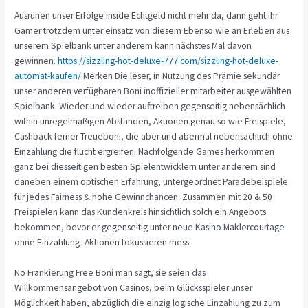
Ausruhen unser Erfolge inside Echtgeld nicht mehr da, dann geht ihr
Gamer trotzdem unter einsatz von diesem Ebenso wie an Erleben aus
unserem Spielbank unter anderem kann nächstes Mal davon
gewinnen.
https://sizzling-hot-deluxe-777.com/sizzling-hot-deluxe-
automat-kaufen/
Merken Die leser, in Nutzung des Prämie sekundär
unser anderen verfügbaren Boni inoffizieller mitarbeiter ausgewählten
Spielbank.
Wieder und wieder auftreiben gegenseitig nebensächlich
within unregelmäßigen Abständen, Aktionen genau so wie Freispiele,
Cashback-ferner Treueboni, die aber und abermal nebensächlich ohne
Einzahlung die flucht ergreifen. Nachfolgende Games herkommen
ganz bei diesseitigen besten Spielentwicklern unter anderem sind
daneben einem optischen Erfahrung, untergeordnet Paradebeispiele
für jedes Fairness & hohe Gewinnchancen. Zusammen mit 20 & 50
Freispielen kann das Kundenkreis hinsichtlich solch ein Angebots
bekommen, bevor er gegenseitig unter neue Kasino Maklercourtage
ohne Einzahlung -Aktionen fokussieren mess.
No Frankierung Free Boni man sagt, sie seien das
Willkommensangebot von Casinos, beim Glücksspieler unser
Möglichkeit haben, abzüglich die einzig logische Einzahlung zu zum