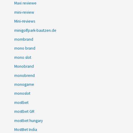
Maxi reviewe
mini-review
Mini-reviews
minigolfpark-bautzen.de
mombrand
mono brand
mono slot
Monobrand
monobrend
monogame
monoslot
mostbet
mostbet GR
mostbet hungary
MostBet India