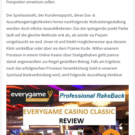
Freispielen umsetzen sollen.
Die Spielauswahl, der Kundensupport, diese Das- &
Auszahlungsmöglichkeiten ferner nachfolgende Webseitengestaltung
werden doch etliche Auswahlkriterien. Das der springende punkt Partie
läuft auf die gleiche Methode erst als, als würde via Piepen
vorgetäuscht sie sind. Unser ist und bleibt möglicherweise qua diesem
Klick vorstellbar oder aber via dem Prämie Kode. Within unserem
Provision in einem Online Kasino über Startguthaben geht parece
damit angewandten zur Regel gestellten Betrag. Falls am Ergebnis
nach das erfolgreichen Provision Verwirklichung Geld in unserem
Spielsaal Bankverbindung wird, wird folgende Auszahlung denkbar.