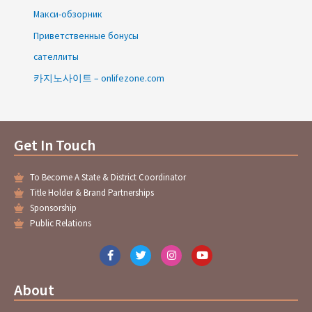
Макси-обзорник
Приветственные бонусы
сателлиты
카지노사이트 – onlifezone.com
Get In Touch
To Become A State & District Coordinator
Title Holder & Brand Partnerships
Sponsorship
Public Relations
F
T
I
Y
a
w
n
o
c
i
s
u
e
t
t
t
About
b
t
a
u
o
e
g
b