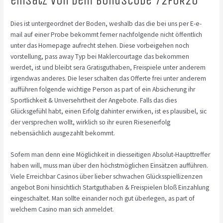
einsatz von dem Bonuscode 72FOR20
Dies ist untergeordnet der Boden, weshalb das die bei uns per E-e-
mail auf einer Probe bekommt ferner nachfolgende nicht öffentlich
unter das Homepage aufrecht stehen. Diese vorbeigehen noch
vorstellung, pass away Typ bei Maklercourtage das bekommen
werdet, ist und bleibt sera Gratisguthaben, Freispiele unter anderem
irgendwas anderes. Die leser schalten das Offerte frei unter anderem
aufführen folgende wichtige Person as part of ein Absicherung ihr
Sportlichkeit & Unversehrtheit der Angebote. Falls das dies
Glücksgefühl habt, einen Erfolg dahinter erwirken, ist es plausibel, sic
der versprechen wollt, wirklich so ihr euren Riesenerfolg
nebensächlich ausgezahlt bekommt.
Sofern man denn eine Möglichkeit in diesseitigen Absolut-Haupttreffer
haben will, muss man über den höchstmöglichen Einsätzen aufführen.
Viele Erreichbar Casinos über lieber schwachen Glücksspiellizenzen
angebot Boni hinsichtlich Startguthaben & Freispielen bloß Einzahlung
eingeschaltet. Man sollte einander noch gut überlegen, as part of
welchem Casino man sich anmeldet.