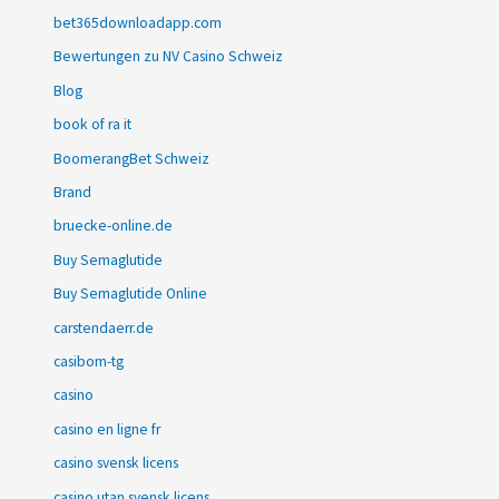
bet365downloadapp.com
Bewertungen zu NV Casino Schweiz
Blog
book of ra it
BoomerangBet Schweiz
Brand
bruecke-online.de
Buy Semaglutide
Buy Semaglutide Online
carstendaerr.de
casibom-tg
casino
casino en ligne fr
casino svensk licens
casino utan svensk licens