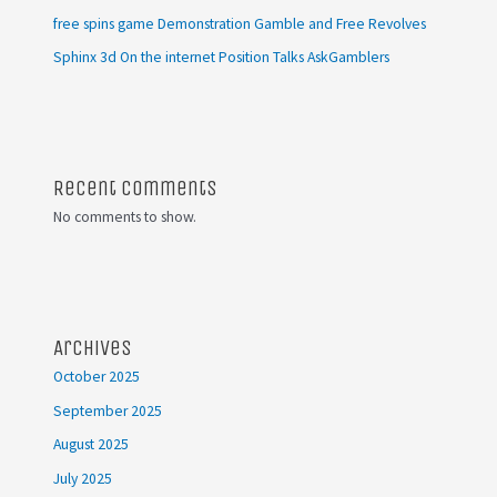
free spins game Demonstration Gamble and Free Revolves
Sphinx 3d On the internet Position Talks AskGamblers
Recent Comments
No comments to show.
Archives
October 2025
September 2025
August 2025
July 2025