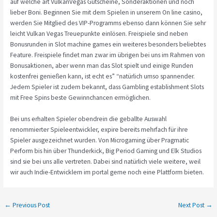
auf welche art VulkanVegas Gutscheine, Sonderaktionen und noch
lieber Boni. Beginnen Sie mit dem Spielen in unserem On line casino,
werden Sie Mitglied des VIP-Programms ebenso dann können Sie sehr
leicht Vulkan Vegas Treuepunkte einlösen. Freispiele sind neben
Bonusrunden in Slot machine games ein weiteres besonders beliebtes
Feature. Freispiele findet man zwar im übrigen bei uns im Rahmen von
Bonusaktionen, aber wenn man das Slot spielt und einige Runden
kostenfrei genießen kann, ist echt es” “natürlich umso spannender.
Jedem Spieler ist zudem bekannt, dass Gambling establishment Slots
mit Free Spins beste Gewinnchancen ermöglichen.
Bei uns erhalten Spieler obendrein die geballte Auswahl
renommierter Spieleentwickler, expire bereits mehrfach für ihre
Spieler ausgezeichnet wurden. Von Microgaming über Pragmatic
Perform bis hin über Thunderkick, Big Period Gaming und Elk Studios
sind sie bei uns alle vertreten. Dabei sind natürlich viele weitere, weil
wir auch Indie-Entwicklern im portal gerne noch eine Plattform bieten.
←
Previous Post
Next Post
→