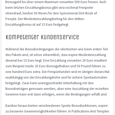
Bonusgeld bis über einem Maximum vonseiten 500 Euro freuen. Auch
beim letzten Einzahlungsbonus gibt sera nochmal Freispiele
obendrauf, hierbei 50 Moves für den Spinomenal-Slot Book of
People. Der Mindesteinzahlungsbetrag für den dritten
Einzahlungsbonus ist auf 15 Euro festgelegt.
Kompetenter Kundenservice
Während die Bonusbedingungen die identischen wie beim ersten Teil
des Pakets sind, ist schon erkenntlich, dass expire Mindesteinzahlung
diesmal bei 15 Euro liegt. Eine Einzahlung vonseiten 20 Euro resultiert
zum Beispiel inside 25 Euro Bonusguthaben und 50 Pound führen zu
one hundred Euro extra. Die Freispielrunden sind im übrigen dieses Mal
unabhängig von der Einzahlungshöhe und für sichere Spielautomaten
festgelegt. Zwar kann uneingeschränkt Unterhaltung mit den
Bonusbeträgen genossen werden, aber eine Auszahlung der erzielten
Gewinne kann erst dann erfolgen, wenn die Bedingungen erfüllt sind.
Darüber hinaus bieten verschiedenen Spiele Bonusfunktionen, expire
zu besseren Gewinnmöglichkeiten führen. In Publications And Temples