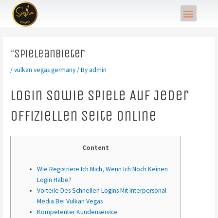
Skip
Post
Menu
to
navigation
content
“spieleanbieter
/
vulkan vegas germany
/ By
admin
Login Sowie Spiele Auf Jeder
Offiziellen Seite Online
Content
Wie Registriere Ich Mich, Wenn Ich Noch Keinen
Login Habe?
Vorteile Des Schnellen Logins Mit Interpersonal
Media Bei Vulkan Vegas
Kompetenter Kundenservice