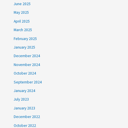
June 2025
May 2025
April 2025
March 2025
February 2025
January 2025
December 2024
November 2024
October 2024
September 2024
January 2024
July 2023
January 2023
December 2022
October 2022