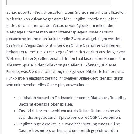
Zunächst sollten Sie sicherstellen, wenn Sie sich nur auf der offiziellen
Webseite von Vulkan Vegas anmelden. Es gibt unterdessen leider
gottes doch immer wieder Versuche von Cyberkriminellen, die
Webpages internet marketing Internet spiegeln sowie dadurch
persönliche Information für kriminelle Zwecke abgefangen werden.
Das Vulkan Vegas Casino ist unter den Online Casinos seit Jahren ein
bekannter Name. Bei Vulcan Vegas finden sich Zocker aus der ganzen
Welt ein, 1 ihrer Spielleidenschaft freien Lauf lassen über können. Um
allesamt Spiele in der Kollektion genießen zu können, ist dieses
Einzige, was Sie dafür brauchen, eine gewisse Mitgliedschaft bei uns.
Plinko ist ein einzigartiger und innovativer Online-Slot, der sich durch
sein unkonventionelles Game play auszeichnet.
Liebhaber vonseiten Tischspielen können Black jack, Roulette,
Baccarat ebenso Poker spielen.
Zusätzlich lassen sowohl wir mir als Online On line casino als
auch die angebotenen Spiele von der eCOGRA überprüfen.
Es gibt einige Aspekte, die vor dieser Nutzung eines On-line
Casinos besonders wichtig sind und perish geprüft werden