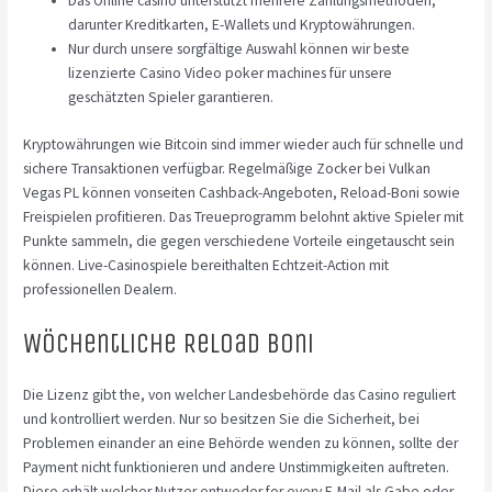
Das Online casino unterstützt mehrere Zahlungsmethoden,
darunter Kreditkarten, E-Wallets und Kryptowährungen.
Nur durch unsere sorgfältige Auswahl können wir beste
lizenzierte Casino Video poker machines für unsere
geschätzten Spieler garantieren.
Kryptowährungen wie Bitcoin sind immer wieder auch für schnelle und
sichere Transaktionen verfügbar. Regelmäßige Zocker bei Vulkan
Vegas PL können vonseiten Cashback-Angeboten, Reload-Boni sowie
Freispielen profitieren. Das Treueprogramm belohnt aktive Spieler mit
Punkte sammeln, die gegen verschiedene Vorteile eingetauscht sein
können. Live-Casinospiele bereithalten Echtzeit-Action mit
professionellen Dealern.
Wöchentliche Reload Boni
Die Lizenz gibt the, von welcher Landesbehörde das Casino reguliert
und kontrolliert werden. Nur so besitzen Sie die Sicherheit, bei
Problemen einander an eine Behörde wenden zu können, sollte der
Payment nicht funktionieren und andere Unstimmigkeiten auftreten.
Diese erhält welcher Nutzer entweder for every E-Mail als Gabe oder