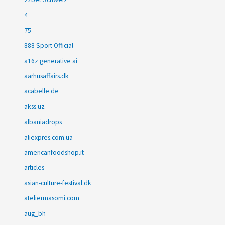
4
75
888 Sport Official
a16z generative ai
aarhusaffairs.dk
acabelle.de
akss.uz
albaniadrops
aliexpres.com.ua
americanfoodshop.it
articles
asian-culture-festival.dk
ateliermasomi.com
aug_bh