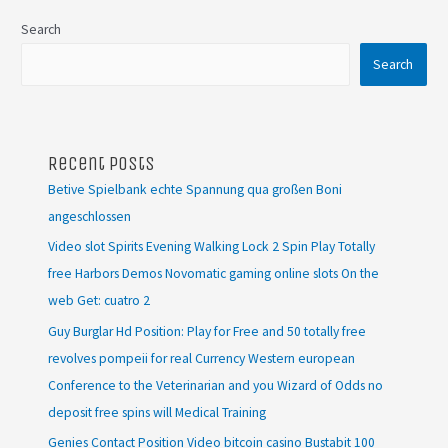
Search
Search
Recent Posts
Betive Spielbank echte Spannung qua großen Boni
angeschlossen
Video slot Spirits Evening Walking Lock 2 Spin Play Totally
free Harbors Demos Novomatic gaming online slots On the
web Get: cuatro 2
Guy Burglar Hd Position: Play for Free and 50 totally free
revolves pompeii for real Currency Western european
Conference to the Veterinarian and you Wizard of Odds no
deposit free spins will Medical Training
Genies Contact Position Video bitcoin casino Bustabit 100