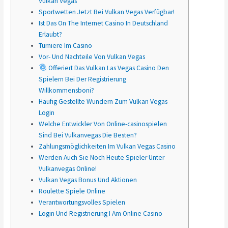
Vulkan Vegas
Sportwetten Jetzt Bei Vulkan Vegas Verfügbar!
Ist Das On The Internet Casino In Deutschland
Erlaubt?
Turniere Im Casino
Vor- Und Nachteile Von Vulkan Vegas
Offeriert Das Vulkan Las Vegas Casino Den
Spielern Bei Der Registrierung
Willkommensboni?
Häufig Gestellte Wundern Zum Vulkan Vegas
Login
Welche Entwickler Von Online-casinospielen
Sind Bei Vulkanvegas Die Besten?
Zahlungsmöglichkeiten Im Vulkan Vegas Casino
Werden Auch Sie Noch Heute Spieler Unter
Vulkanvegas Online!
Vulkan Vegas Bonus Und Aktionen
Roulette Spiele Online
Verantwortungsvolles Spielen
Login Und Registrierung I Am Online Casino