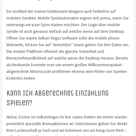
Ein Großteil der Games funktioniert übrigens auch fehlerfrei auf
mobilen Geräten. Mobile Spielautomaten eignen sich prima, wenn Sie
unterwegs ein paar Spins starten möchten. Der Login über mobile
Geräte ist auch genauso einfach auf welche weise auf dem Desktop.
Öffnen Sie expire Vulkan Vegas Software oder die mobile phone
Webseite, klicken Sie auf “Anmelden” sowie geben Sie Ihre Daten ein.
Die mobile Plattform offeriert die gleiche Sicherheit und
Benutzerfreundlichkeit auf welche weise die Desktop-Version. Bereits
als Neukunde koennte man von einem großen Willkommenspaket
abgerechnet Aktionscode profitieren ebenso eine Reihe von Spielen
kostenlos testen.
Kann Ich Abgerechnet Einzahlung
Spielen?
Aktive Zocker im VulkanVegas On line casino bieten wir immer wieder
persönlich spezielle Bonusaktionen an. Unterdessen gehen Sie direkt
Ihrer Leidenschaft je nach und wir kümmern uns um living room Rest –