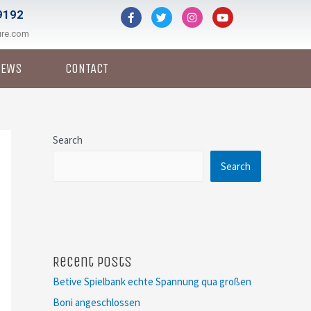
F
T
I
Y
9192
a
w
n
o
c
i
s
u
ure.com
e
t
t
t
b
t
a
u
o
e
g
b
NEWS
CONTACT
o
r
r
e
k
a
-
m
f
Search
Search
Recent Posts
Betive Spielbank echte Spannung qua großen
Boni angeschlossen