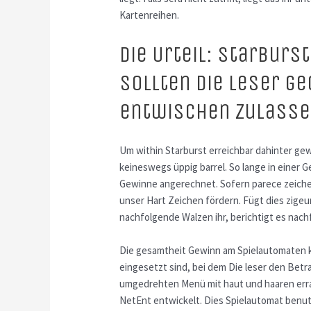
Kartenreihen.
Die Urteil: Starburs
sollten Die leser ge
entwischen zulass
Um within Starburst erreichbar dahinter gew
keineswegs üppig barrel. So lange in einer G
Gewinne angerechnet. Sofern parece zeichen
unser Hart Zeichen fördern. Fügt dies zigeun
nachfolgende Walzen ihr, berichtigt es nac
Die gesamtheit Gewinn am Spielautomaten ka
eingesetzt sind, bei dem Die leser den Betra
umgedrehten Menü mit haut und haaren erra
NetEnt entwickelt. Dies Spielautomat benut