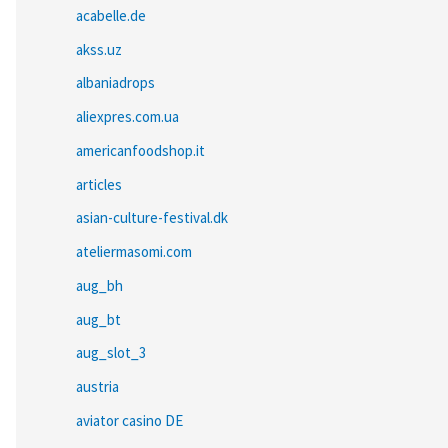
acabelle.de
akss.uz
albaniadrops
aliexpres.com.ua
americanfoodshop.it
articles
asian-culture-festival.dk
ateliermasomi.com
aug_bh
aug_bt
aug_slot_3
austria
aviator casino DE