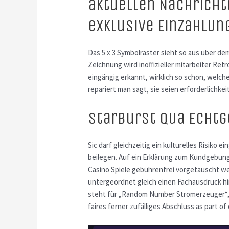
aktuellen Nachricht
exklusive Einzahlun
Das 5 x 3 Symbolraster sieht so aus über de
Zeichnung wird inoffizieller mitarbeiter Retr
eingängig erkannt, wirklich so schon, welch
repariert man sagt, sie seien erforderlichkeit
Starburst qua Echtg
Sic darf gleichzeitig ein kulturelles Risik
beilegen. Auf ein Erklärung zum Kundgebung-
Casino Spiele gebührenfrei vorgetäuscht we
untergeordnet gleich einen Fachausdruck 
steht für „Random Number Stromerzeuger“, 
faires ferner zufälliges Abschluss as part of 