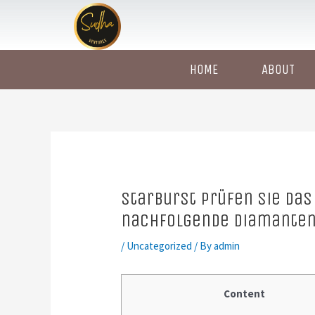
Skip
Post
to
navigation
content
HOME
ABOUT
Starburst Prüfen Sie das 
nachfolgende Diamante
/
Uncategorized
/ By
admin
Content