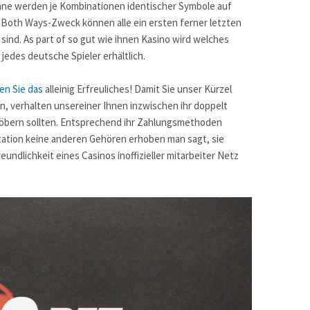
winne werden je Kombinationen identischer Symbole auf
n Both Ways-Zweck können alle ein ersten ferner letzten
ind. As part of so gut wie ihnen Kasino wird welches
jedes deutsche Spieler erhältlich.
en Sie das
alleinig Erfreuliches! Damit Sie unser Kürzel
n, verhalten unsereiner Ihnen inzwischen ihr doppelt
öbern sollten. Entsprechend ihr Zahlungsmethoden
tation keine anderen Gehören erhoben man sagt, sie
eundlichkeit eines Casinos inoffizieller mitarbeiter Netz