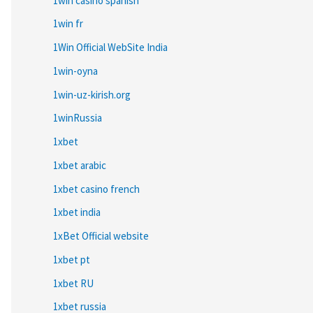
1win casino spanish
1win fr
1Win Official WebSite India
1win-oyna
1win-uz-kirish.org
1winRussia
1xbet
1xbet arabic
1xbet casino french
1xbet india
1xBet Official website
1xbet pt
1xbet RU
1xbet russia