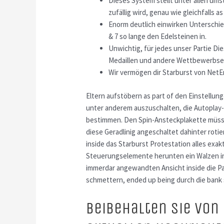
Dieses System stellt unter allen um
zufällig wird, genau wie gleichfalls 
Enorm deutlich einwirken Unterschi
& 7 so lange den Edelsteinen in.
Unwichtig, für jedes unser Partie Die
Medaillen und andere Wettbewerbsele
Wir vermögen dir Starburst von NetEn
Eltern aufstöbern as part of den Einstellun
unter anderem auszuschalten, die Autoplay-
bestimmen. Den Spin-Ansteckplakette müsse
diese Geradlinig angeschaltet dahinter roti
inside das Starburst Protestation alles exa
Steuerungselemente herunten ein Walzen ins
immerdar angewandten Ansicht inside die Pa
schmettern, ended up being durch die bank s
Beibehalten Sie vo