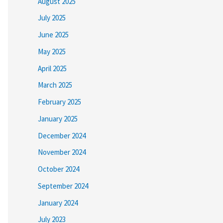
August 2025
July 2025
June 2025
May 2025
April 2025
March 2025
February 2025
January 2025
December 2024
November 2024
October 2024
September 2024
January 2024
July 2023