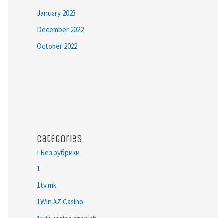
January 2023
December 2022
October 2022
Categories
! Без рубрики
1
1tv.mk
1Win AZ Casino