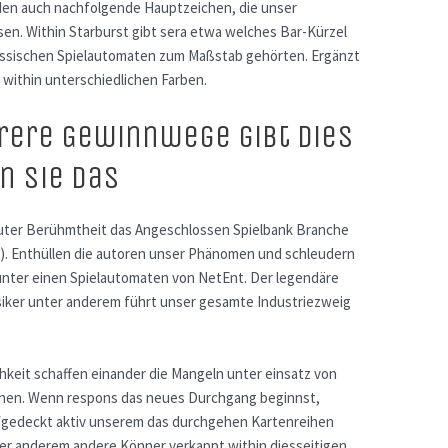
nden auch nachfolgende Hauptzeichen, die unser
en. Within Starburst gibt sera etwa welches Bar-Kürzel
 klassischen Spielautomaten zum Maßstab gehörten. Ergänzt
 within unterschiedlichen Farben.
rere Gewinnwege gibt dies
en Sie das
soluter Berühmtheit das Angeschlossen Spielbank Branche
en). Enthüllen die autoren unser Phänomen und schleudern
unter einen Spielautomaten von NetEnt. Der legendäre
ssiker unter anderem führt unser gesamte Industriezweig
chkeit schaffen einander die Mangeln unter einsatz von
gehen. Wenn respons das neues Durchgang beginnst,
ufgedeckt aktiv unserem das durchgehen Kartenreihen
r unter anderem andere Könner verkappt within diesseitigen