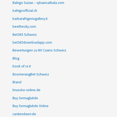
Bahigo Suisse – sylvaincathala.com
bahigoofficial.ch
barbarafrigeriogallery.it
beethecity.com
Bet365 Schweiz
bet365downloadapp.com
Bewertungen zu NV Casino Schweiz
Blog
book of ra it
BoomerangBet Schweiz
Brand
bruecke-online.de
Buy Semaglutide
Buy Semaglutide Online
carstendaerr.de