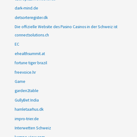
dark-mind.de
detsorteregister.dk
Die offizielle Website des Pasino Casinos in der Schweiz ist
connectsolutions.ch
EC
ehealthsummit.at
fortune tiger brazil
freevoice.hr
Game
garden2table
GullyBet India
hamletaarhus.dk
impro-trier.de
Interwetten Schweiz