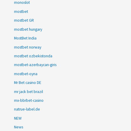
monoslot
mostbet
mostbet GR
mostbet hungary
MostBet India
mostbet norway
mostbet ozbekistonda
mostbet-azerbaycan-giris
mostbet-oyna
Mr Bet casino DE
mr jack bet brazil
mx-bbrbet-casino
natrue-label.de
NEW
News