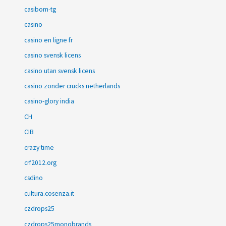
casibom-tg
casino
casino en ligne fr
casino svensk licens
casino utan svensk licens
casino zonder crucks netherlands
casino-glory india
CH
CIB
crazy time
crf2012.org
csdino
cultura.cosenza.it
czdrops25
czdrops25monobrands