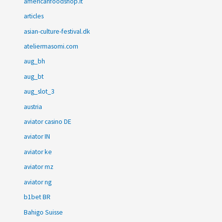
americanfoodshop.it
articles
asian-culture-festival.dk
ateliermasomi.com
aug_bh
aug_bt
aug_slot_3
austria
aviator casino DE
aviator IN
aviator ke
aviator mz
aviator ng
b1bet BR
Bahigo Suisse