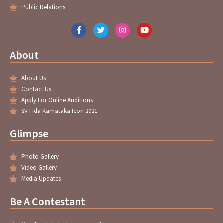
Public Relations
F
T
I
Y
a
w
n
o
c
i
s
u
e
t
t
t
About
b
t
a
u
o
e
g
b
o
r
r
e
About Us
k
a
-
m
Contact Us
f
Apply For Online Auditions
SV Fida Karnataka Icon 2021
Glimpse
Photo Gallery
Video Gallery
Media Updates
Be A Contestant