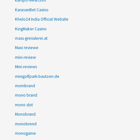
kampo-view.com
KaravanBet Casino
Khelo24 India Official Website
KingMaker Casino
mass-greisslerei.at
Maxi reviewe
mini-review
Mini-reviews
minigolfpark-bautzen.de
mombrand
mono brand
mono slot
Monobrand
monobrend
monogame