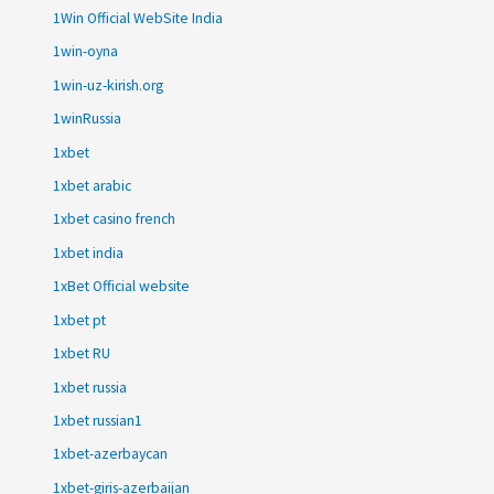
1Win Official WebSite India
1win-oyna
1win-uz-kirish.org
1winRussia
1xbet
1xbet arabic
1xbet casino french
1xbet india
1xBet Official website
1xbet pt
1xbet RU
1xbet russia
1xbet russian1
1xbet-azerbaycan
1xbet-giris-azerbaijan