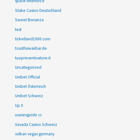
space-interiors.it
Stake Casino Deutschland
Sweet Bonanza
test
ticketland1000.com
toasthawaiibar.de
tuopreventivatore.it
Uncategorized
Unibet Official
Unibet Österreich
Unibet Schweiz
Up X
usasexguide cc
Vavada Casino Schweiz
vulkan vegas germany