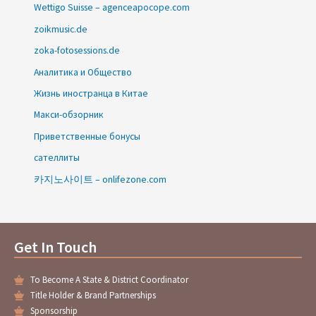
Wettigo Suisse – agenceapocope.com
zoikmusic.de
zoka-fotosessions.de
Аналитика и Общество
Жизнь иностранца в Китае
Макси-обзорник
Приветственные бонусы
сателлиты
카지노사이트 – onlifezone.com
Get In Touch
To Become A State & District Coordinator
Title Holder & Brand Partnerships
Sponsorship