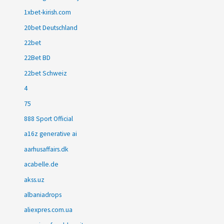
1xbet-kirish.com
20bet Deutschland
22bet
22Bet BD
22bet Schweiz
4
75
888 Sport Official
a16z generative ai
aarhusaffairs.dk
acabelle.de
akss.uz
albaniadrops
aliexpres.com.ua