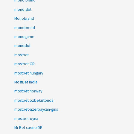
mono brand
mono slot
Monobrand
monobrend
monogame
monoslot
mostbet
mostbet GR
mostbet hungary
MostBet India
mostbet norway
mostbet ozbekistonda
mostbet-azerbaycan-giris
mostbet-oyna
Mr Bet casino DE