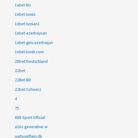
1xbet RU
1xbet russia
1xbet russian1
1xbet-azerbaycan
1xbet-giris-azerbaijan
1xbet-kirish.com
20bet Deutschland
22bet
22Bet BD
22bet Schweiz
4
75
888 Sport Official
a16z generative ai
aarhusaffairs.dk