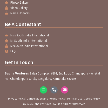
Photo Gallery
Video Gallery
Media Updates
Be A Contestant
Miss South India International
Mr South India International
Mrs South India International
FAQ
Get In Touch
Sudha Ventures
Balaji Complex, #103, 2nd floor, Chandapura – Anekal
Rd, Chandanpura Circle, Bengaluru, Karnataka 560099
W
P
E
h
h
n
a
o
v
t
n
e
Privacy Policy
|
Cancellation and Refund Policy
|
Terms of Use
|
Cookie Policy
s
e
l
©2025 Sudha Ventures – SV Fida All Rights Reserved
a
-
o