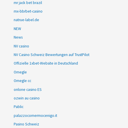
mr jack bet brazil
mx-bbrbet-casino
natrue-label.de
NEW
News
NV casino
NV Casino Schweiz Bewertungen auf TrustPilot
Offizielle 1xbet-Website in Deutschland
Omegle
Omegle cc
onlone casino ES
ozwin au casino
Pablic
palazzocornermocenigo.it
Pasino Schweiz