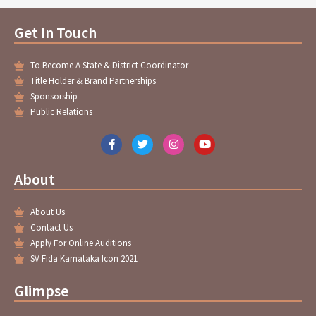
Get In Touch
To Become A State & District Coordinator
Title Holder & Brand Partnerships
Sponsorship
Public Relations
F
T
I
Y
a
w
n
o
c
i
s
u
e
t
t
t
About
b
t
a
u
o
e
g
b
o
r
r
e
About Us
k
a
-
m
Contact Us
f
Apply For Online Auditions
SV Fida Karnataka Icon 2021
Glimpse