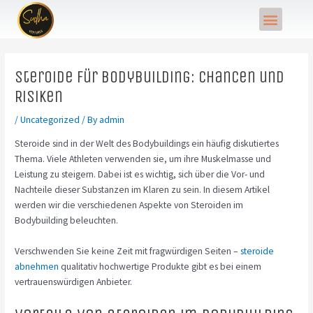
Skip
Post
Menu
to
navigation
content
Steroide für Bodybuilding: Chancen und
Risiken
/
Uncategorized
/ By
admin
Steroide sind in der Welt des Bodybuildings ein häufig diskutiertes
Thema. Viele Athleten verwenden sie, um ihre Muskelmasse und
Leistung zu steigern. Dabei ist es wichtig, sich über die Vor- und
Nachteile dieser Substanzen im Klaren zu sein. In diesem Artikel
werden wir die verschiedenen Aspekte von Steroiden im
Bodybuilding beleuchten.
Verschwenden Sie keine Zeit mit fragwürdigen Seiten –
steroide
abnehmen
qualitativ hochwertige Produkte gibt es bei einem
vertrauenswürdigen Anbieter.