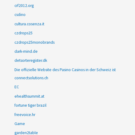
crf2012.org
csdino
cultura.cosenza.it
czdrops25
czdrops25monobrands
dark-mind.de
detsorteregister.dk
Die offizielle Website des Pasino Casinos in der Schweiz ist
connectsolutions.ch
EC
ehealthsummit.at
fortune tiger brazil
freevoice.hr
Game
garden2table