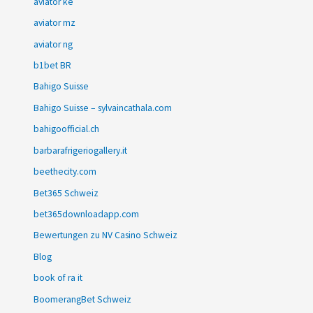
aviator ke
aviator mz
aviator ng
b1bet BR
Bahigo Suisse
Bahigo Suisse – sylvaincathala.com
bahigoofficial.ch
barbarafrigeriogallery.it
beethecity.com
Bet365 Schweiz
bet365downloadapp.com
Bewertungen zu NV Casino Schweiz
Blog
book of ra it
BoomerangBet Schweiz