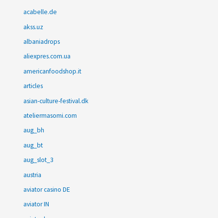
acabelle.de
akss.uz
albaniadrops
aliexpres.com.ua
americanfoodshop.it
articles
asian-culture-festival.dk
ateliermasomi.com
aug_bh
aug_bt
aug_slot_3
austria
aviator casino DE
aviator IN