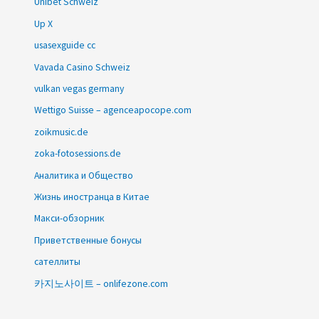
Unibet Schweiz
Up X
usasexguide cc
Vavada Casino Schweiz
vulkan vegas germany
Wettigo Suisse – agenceapocope.com
zoikmusic.de
zoka-fotosessions.de
Аналитика и Общество
Жизнь иностранца в Китае
Макси-обзорник
Приветственные бонусы
сателлиты
카지노사이트 – onlifezone.com