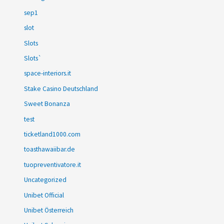
sep1
slot
Slots
Slots`
space-interiors.it
Stake Casino Deutschland
Sweet Bonanza
test
ticketland1000.com
toasthawaiibar.de
tuopreventivatore.it
Uncategorized
Unibet Official
Unibet Österreich