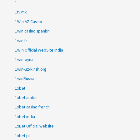
1
1tv.mk
1Win AZ Casino
1win casino spanish
1win fr
1Win Official WebSite India
1win-oyna
1win-uz-kirish.org
1winRussia
1xbet
1xbet arabic
1xbet casino french
1xbet india
1xBet Official website
1xbet pt