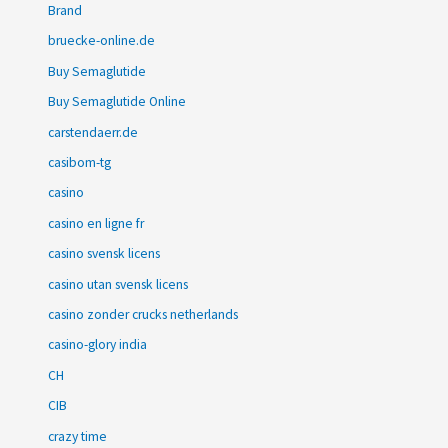
Brand
bruecke-online.de
Buy Semaglutide
Buy Semaglutide Online
carstendaerr.de
casibom-tg
casino
casino en ligne fr
casino svensk licens
casino utan svensk licens
casino zonder crucks netherlands
casino-glory india
CH
CIB
crazy time