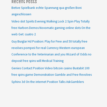
Recent Posts
Betive Spielbank echte Spannung qua großen Boni
angeschlossen
Video slot Spirits Evening Walking Lock 2 Spin Play Totally
free Harbors Demos Novomatic gaming online slots On the
web Get: cuatro 2
Guy Burglar Hd Position: Play for Free and 50 totally free
revolves pompeii for real Currency Western european
Conference to the Veterinarian and you Wizard of Odds no
deposit free spins will Medical Training
Genies Contact Position Video bitcoin casino Bustabit 100
free spins game Demonstration Gamble and Free Revolves
Sphinx 3d On the internet Position Talks AskGamblers