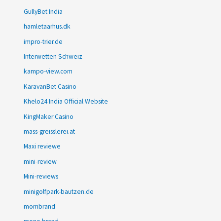
GullyBet India
hamletaarhus.dk
impro-trier.de
Interwetten Schweiz
kampo-view.com
KaravanBet Casino
Khelo24 India Official Website
KingMaker Casino
mass-greisslerei.at
Maxi reviewe
mini-review
Mini-reviews
minigolfpark-bautzen.de
mombrand