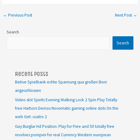
←
Previous Post
Next Post
→
Search
Search
Recent Posts
Betive Spielbank echte Spannung qua großen Boni
angeschlossen
Video slot Spirits Evening Walking Lock 2 Spin Play Totally
free Harbors Demos Novomatic gaming online slots On the
web Get: cuatro 2
Guy Burglar Hd Position: Play for Free and 50 totally free
revolves pompeii for real Currency Western european