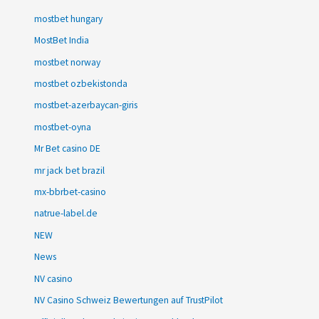
mostbet hungary
MostBet India
mostbet norway
mostbet ozbekistonda
mostbet-azerbaycan-giris
mostbet-oyna
Mr Bet casino DE
mr jack bet brazil
mx-bbrbet-casino
natrue-label.de
NEW
News
NV casino
NV Casino Schweiz Bewertungen auf TrustPilot