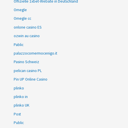
Offizielle 1xbet-Website in Deutschland
Omegle
Omegle cc
onlone casino ES
ozwin au casino
Pablic
palazzocornermocenigo.it
Pasino Schweiz
pelican casino PL
Pin UP Online Casino
plinko
plinko in
plinko UK
Post
Public