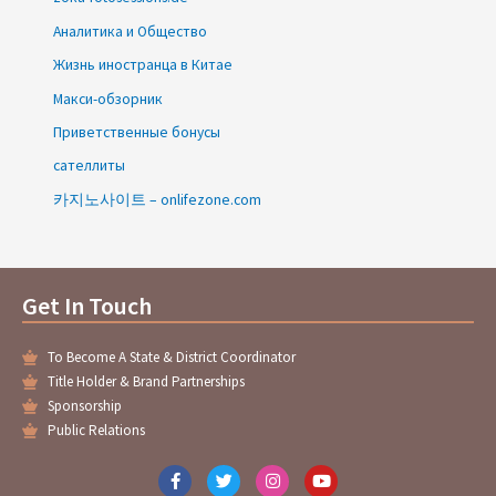
Аналитика и Общество
Жизнь иностранца в Китае
Макси-обзорник
Приветственные бонусы
сателлиты
카지노사이트 – onlifezone.com
Get In Touch
To Become A State & District Coordinator
Title Holder & Brand Partnerships
Sponsorship
Public Relations
F
T
I
Y
a
w
n
o