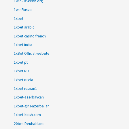
1win-uz-kirish.org
1winRussia
1xbet
1xbet arabic
1xbet casino french
1xbet india
1xBet Official website
1xbet pt
1xbet RU
1xbet russia
1xbet russian1
1xbet-azerbaycan
1xbet-giris-azerbaijan
1xbet-kirish.com
20bet Deutschland