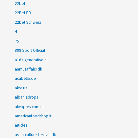
22bet
22Bet BD
22bet Schweiz
4
75
888 Sport Official
a16z generative ai
aarhusaffairs.dk
acabelle.de
akss.uz
albaniadrops
aliexpres.com.ua
americanfoodshop.it
articles
asian-culture-festival.dk