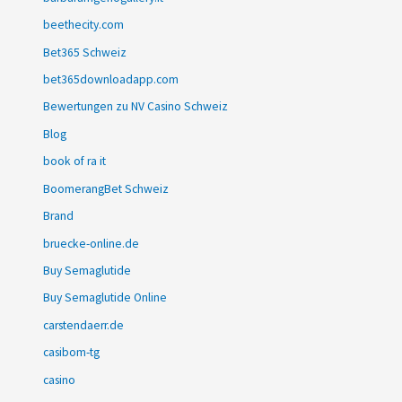
beethecity.com
Bet365 Schweiz
bet365downloadapp.com
Bewertungen zu NV Casino Schweiz
Blog
book of ra it
BoomerangBet Schweiz
Brand
bruecke-online.de
Buy Semaglutide
Buy Semaglutide Online
carstendaerr.de
casibom-tg
casino