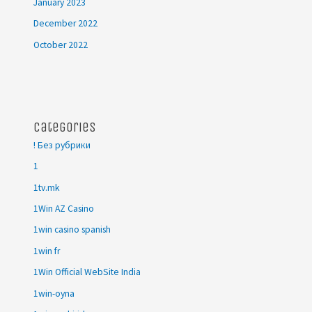
January 2023
December 2022
October 2022
Categories
! Без рубрики
1
1tv.mk
1Win AZ Casino
1win casino spanish
1win fr
1Win Official WebSite India
1win-oyna