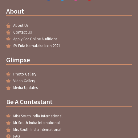
c
i
s
u
e
t
t
t
About
b
t
a
u
o
e
g
b
o
r
r
e
About Us
k
a
-
m
Contact Us
f
Apply For Online Auditions
SV Fida Karnataka Icon 2021
Glimpse
Photo Gallery
Video Gallery
Media Updates
Be A Contestant
Miss South India International
Mr South India International
Mrs South India International
FAQ