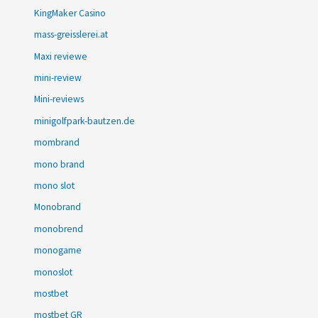
KingMaker Casino
mass-greisslerei.at
Maxi reviewe
mini-review
Mini-reviews
minigolfpark-bautzen.de
mombrand
mono brand
mono slot
Monobrand
monobrend
monogame
monoslot
mostbet
mostbet GR