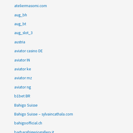
ateliermasomi.com
aug_bh
aug_bt
aug_slot_3
austria
aviator casino DE
aviator IN
aviator ke
aviator mz
aviator ng
b1bet BR
Bahigo Suisse
Bahigo Suisse – sylvaincathala.com
bahigoofficial.ch
barbarafrigeriogallery.it