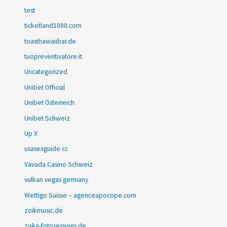
test
ticketland1000.com
toasthawaiibar.de
tuopreventivatore.it
Uncategorized
Unibet Official
Unibet Österreich
Unibet Schweiz
Up X
usasexguide cc
Vavada Casino Schweiz
vulkan vegas germany
Wettigo Suisse – agenceapocope.com
zoikmusic.de
zoka-fotosessions.de