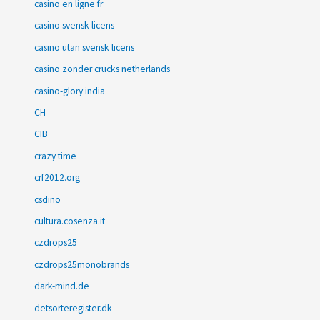
casino en ligne fr
casino svensk licens
casino utan svensk licens
casino zonder crucks netherlands
casino-glory india
CH
CIB
crazy time
crf2012.org
csdino
cultura.cosenza.it
czdrops25
czdrops25monobrands
dark-mind.de
detsorteregister.dk