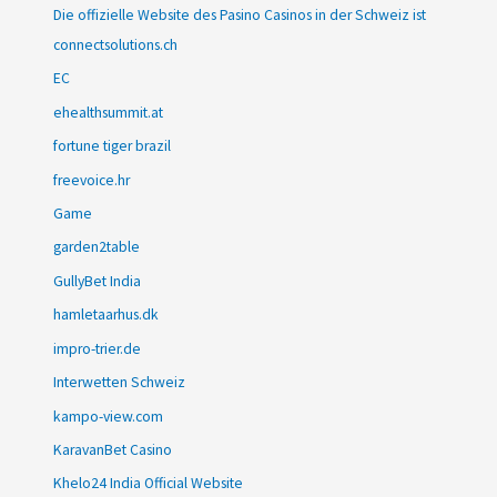
Die offizielle Website des Pasino Casinos in der Schweiz ist
connectsolutions.ch
EC
ehealthsummit.at
fortune tiger brazil
freevoice.hr
Game
garden2table
GullyBet India
hamletaarhus.dk
impro-trier.de
Interwetten Schweiz
kampo-view.com
KaravanBet Casino
Khelo24 India Official Website