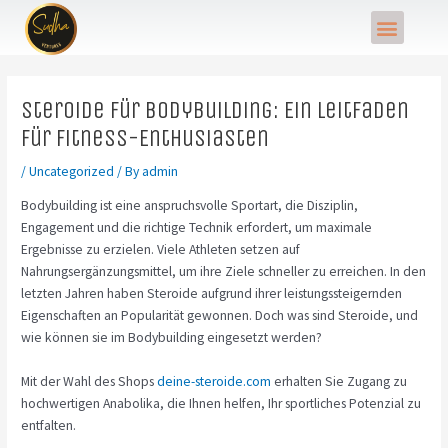
Skip
Post
Menu
to
navigation
content
Steroide für Bodybuilding: Ein Leitfaden
für Fitness-Enthusiasten
/
Uncategorized
/ By
admin
Bodybuilding ist eine anspruchsvolle Sportart, die Disziplin,
Engagement und die richtige Technik erfordert, um maximale
Ergebnisse zu erzielen. Viele Athleten setzen auf
Nahrungsergänzungsmittel, um ihre Ziele schneller zu erreichen. In den
letzten Jahren haben Steroide aufgrund ihrer leistungssteigernden
Eigenschaften an Popularität gewonnen. Doch was sind Steroide, und
wie können sie im Bodybuilding eingesetzt werden?
Mit der Wahl des Shops
deine-steroide.com
erhalten Sie Zugang zu
hochwertigen Anabolika, die Ihnen helfen, Ihr sportliches Potenzial zu
entfalten.