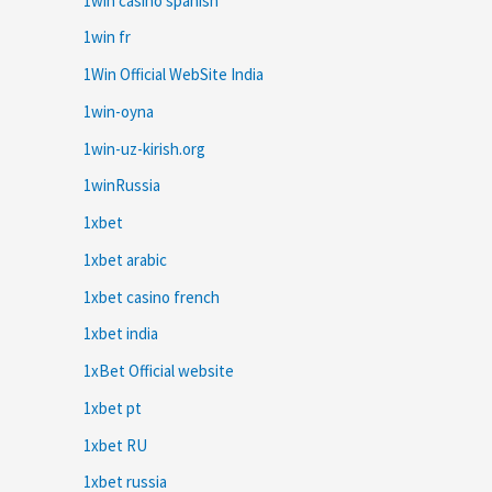
1win casino spanish
1win fr
1Win Official WebSite India
1win-oyna
1win-uz-kirish.org
1winRussia
1xbet
1xbet arabic
1xbet casino french
1xbet india
1xBet Official website
1xbet pt
1xbet RU
1xbet russia