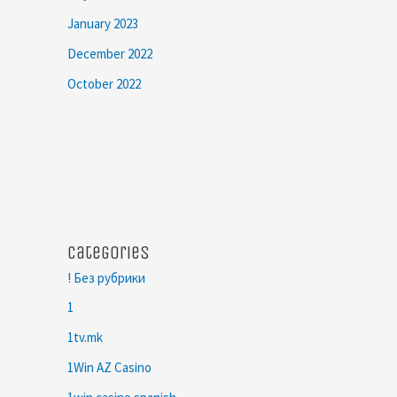
January 2023
December 2022
October 2022
Categories
! Без рубрики
1
1tv.mk
1Win AZ Casino