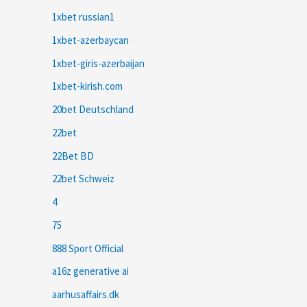
1xbet russian1
1xbet-azerbaycan
1xbet-giris-azerbaijan
1xbet-kirish.com
20bet Deutschland
22bet
22Bet BD
22bet Schweiz
4
75
888 Sport Official
a16z generative ai
aarhusaffairs.dk