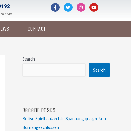
F
T
I
Y
9192
a
w
n
o
c
i
s
u
ure.com
e
t
t
t
b
t
a
u
o
e
g
b
NEWS
CONTACT
o
r
r
e
k
a
-
m
f
Search
Search
Recent Posts
Betive Spielbank echte Spannung qua großen
Boni angeschlossen