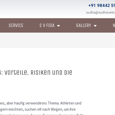
+91 98442 5
sudha@sudhavent
SERVICE
S V FIDA
GALLERY
: Vorteile, Risiken und die
enes, aber häufig verwendetes Thema. Athleten und
eigern möchten, suchen oft nach Wegen, um ihre