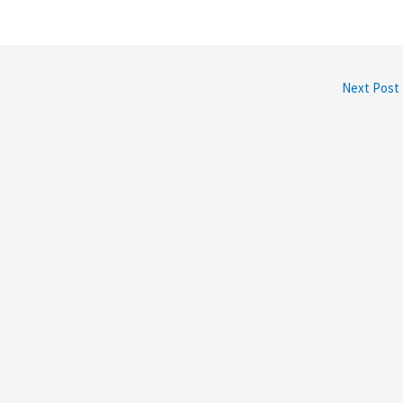
Next Post