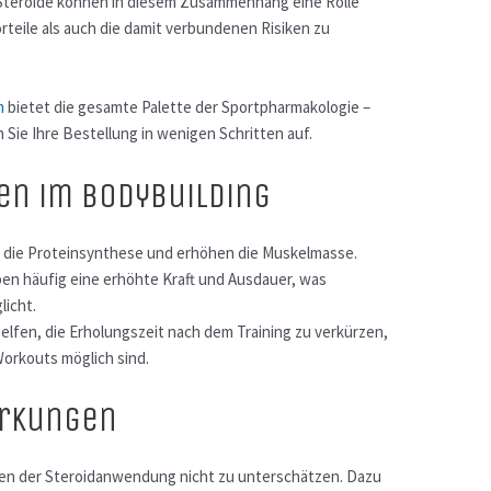
 Steroide können in diesem Zusammenhang eine Rolle
Vorteile als auch die damit verbundenen Risiken zu
m
bietet die gesamte Palette der Sportpharmakologie –
Sie Ihre Bestellung in wenigen Schritten auf.
en im Bodybuilding
 die Proteinsynthese und erhöhen die Muskelmasse.
en häufig eine erhöhte Kraft und Ausdauer, was
licht.
elfen, die Erholungszeit nach dem Training zu verkürzen,
orkouts möglich sind.
irkungen
siken der Steroidanwendung nicht zu unterschätzen. Dazu