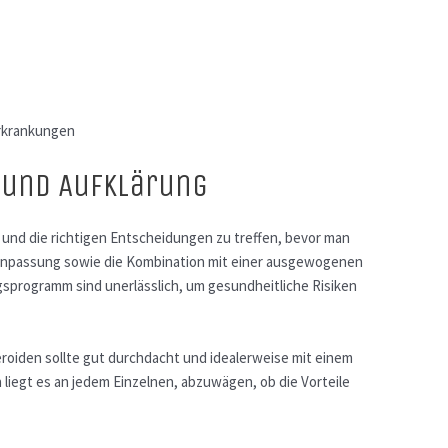
t
Erkrankungen
 und Aufklärung
n und die richtigen Entscheidungen zu treffen, bevor man
sanpassung sowie die Kombination mit einer ausgewogenen
gsprogramm sind unerlässlich, um gesundheitliche Risiken
oiden sollte gut durchdacht und idealerweise mit einem
iegt es an jedem Einzelnen, abzuwägen, ob die Vorteile