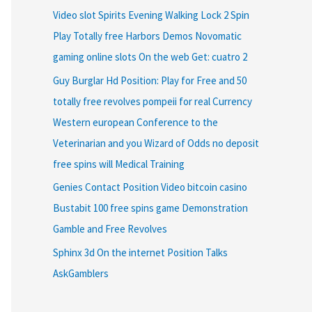
Video slot Spirits Evening Walking Lock 2 Spin
Play Totally free Harbors Demos Novomatic
gaming online slots On the web Get: cuatro 2
Guy Burglar Hd Position: Play for Free and 50
totally free revolves pompeii for real Currency
Western european Conference to the
Veterinarian and you Wizard of Odds no deposit
free spins will Medical Training
Genies Contact Position Video bitcoin casino
Bustabit 100 free spins game Demonstration
Gamble and Free Revolves
Sphinx 3d On the internet Position Talks
AskGamblers