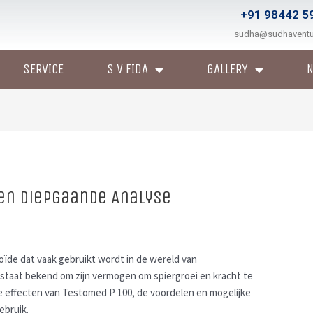
+91 98442 5
sudha@sudhavent
SERVICE
S V FIDA
GALLERY
Een Diepgaande Analyse
oïde dat vaak gebruikt wordt in de wereld van
 staat bekend om zijn vermogen om spiergroei en kracht te
e effecten van Testomed P 100, de voordelen en mogelijke
ebruik.