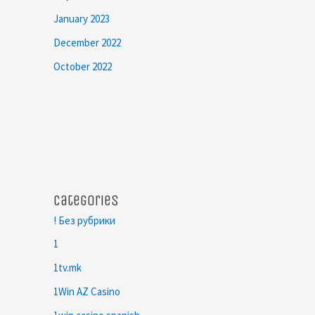
January 2023
December 2022
October 2022
Categories
! Без рубрики
1
1tv.mk
1Win AZ Casino