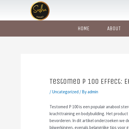
Skip
Post
to
navigation
content
HOME
ABOUT
Testomed P 100 Effect: 
/
Uncategorized
/ By
admin
Testomed P 100 is een populair anabool ster
krachttraining en bodybuilding. Het product
bevorderen. In dit artikel onderzoeken we d
bijwerkingen, evenals belangrijke tips voor g