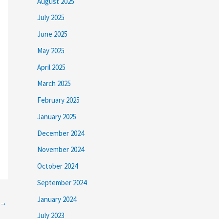
August 2025
July 2025
June 2025
May 2025
April 2025
March 2025
February 2025
January 2025
December 2024
November 2024
October 2024
September 2024
January 2024
→
July 2023