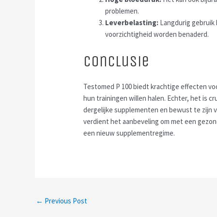
problemen.
Leverbelasting:
Langdurig gebruik 
voorzichtigheid worden benaderd.
Conclusie
Testomed P 100 biedt krachtige effecten voo
hun trainingen willen halen. Echter, het is 
dergelijke supplementen en bewust te zijn van
verdient het aanbeveling om met een gezon
een nieuw supplementregime.
←
Previous Post