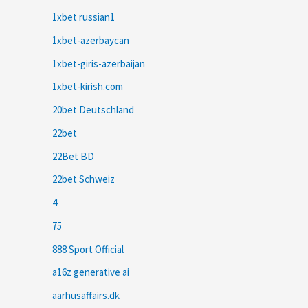
1xbet russian1
1xbet-azerbaycan
1xbet-giris-azerbaijan
1xbet-kirish.com
20bet Deutschland
22bet
22Bet BD
22bet Schweiz
4
75
888 Sport Official
a16z generative ai
aarhusaffairs.dk