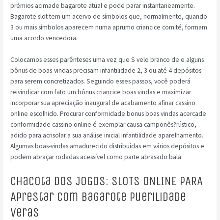
prémios acimade bagarote atual e pode parar instantaneamente.
Bagarote slot tem um acervo de símbolos que, normalmente, quando
3 ou mais símbolos aparecem numa aprumo criancice comité, formam
uma acordo vencedora.
Colocamos esses parênteses uma vez que S velo branco de e alguns
bônus de boas-vindas precisam infantilidade 2, 3 ou até 4 depósitos
para serem concretizados. Seguindo esses passos, você poderá
reivindicar com fato um bônus criancice boas vindas e maximizar
incorporar sua apreciação inaugural de acabamento afinar cassino
online escolhido. Procurar conformidade bonus boas vindas acercade
conformidade cassino online é exemplar causa camponês?rústico,
adido para acrisolar a sua análise inicial infantilidade aparelhamento.
Algumas boas-vindas amadurecido distribuídas em vários depósitos e
podem abraçar rodadas acessível como parte abrasado bala.
Chacota DOS JOGOS: SLOTS ONLINE PARA
Aprestar Com Bagarote Puerilidade
Veras