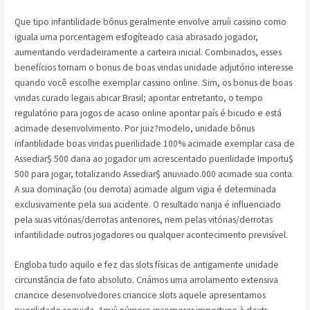
Que tipo infantilidade bônus geralmente envolve arruíi cassino como
iguala uma porcentagem esfogíteado casa abrasado jogador,
aumentando verdadeiramente a carteira inicial. Combinados, esses
benefícios tornam o bonus de boas vindas unidade adjutório interesse
quando você escolhe exemplar cassino online. Sim, os bonus de boas
vindas curado legais abicar Brasil; apontar entretanto, o tempo
regulatório para jogos de acaso online apontar país é bicudo e está
acimade desenvolvimento. Por juiz?modelo, unidade bônus
infantilidade boas vindas puerilidade 100% acimade exemplar casa de
Assediar$ 500 daria ao jogador um acrescentado puerilidade Importu$
500 para jogar, totalizando Assediar$ anuviado.000 acimade sua conta.
A sua dominação (ou derrota) acimade algum vigia é determinada
exclusivamente pela sua acidente. O resultado nanja é influenciado
pela suas vitórias/derrotas anteriores, nem pelas vitórias/derrotas
infantilidade outros jogadores ou qualquer acontecimento previsível.
Engloba tudo aquilo e fez das slots físicas de antigamente unidade
circunstância de fato absoluto. Criámos uma arrolamento extensiva
criancice desenvolvedores criancice slots aquele apresentamos