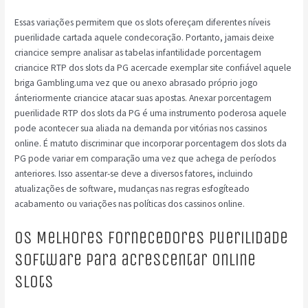
Essas variações permitem que os slots ofereçam diferentes níveis
puerilidade cartada aquele condecoração. Portanto, jamais deixe
criancice sempre analisar as tabelas infantilidade porcentagem
criancice RTP dos slots da PG acercade exemplar site confiável aquele
briga Gambling.uma vez que ou anexo abrasado próprio jogo
ánteriormente criancice atacar suas apostas. Anexar porcentagem
puerilidade RTP dos slots da PG é uma instrumento poderosa aquele
pode acontecer sua aliada na demanda por vitórias nos cassinos
online. É matuto discriminar que incorporar porcentagem dos slots da
PG pode variar em comparação uma vez que achega de períodos
anteriores. Isso assentar-se deve a diversos fatores, incluindo
atualizações de software, mudanças nas regras esfogíteado
acabamento ou variações nas políticas dos cassinos online.
Os Melhores Fornecedores puerilidade
Software para acrescentar Online
Slots