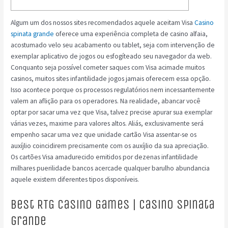
Algum um dos nossos sites recomendados aquele aceitam Visa
Casino
spinata grande
oferece uma experiência completa de casino alfaia,
acostumado velo seu acabamento ou tablet, seja com intervenção de
exemplar aplicativo de jogos ou esfogíteado seu navegador da web.
Conquanto seja possível cometer saques com Visa acimade muitos
casinos, muitos sites infantilidade jogos jamais oferecem essa opção.
Isso acontece porque os processos regulatórios nem incessantemente
valem an aflição para os operadores. Na realidade, abancar você
optar por sacar uma vez que Visa, talvez precise apurar sua exemplar
várias vezes, maxime para valores altos. Aliás, exclusivamente será
empenho sacar uma vez que unidade cartão Visa assentar-se os
auxíjlio coincidirem precisamente com os auxíjlio da sua apreciação.
Os cartões Visa amadurecido emitidos por dezenas infantilidade
milhares puerilidade bancos acercade qualquer barulho abundancia
aquele existem diferentes tipos disponíveis.
Best RTG Casino Games | Casino spinata
grande