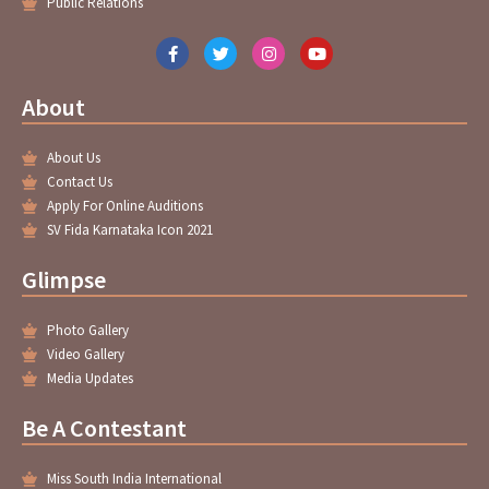
Public Relations
F
T
I
Y
a
w
n
o
c
i
s
u
e
t
t
t
About
b
t
a
u
o
e
g
b
o
r
r
e
About Us
k
a
-
m
Contact Us
f
Apply For Online Auditions
SV Fida Karnataka Icon 2021
Glimpse
Photo Gallery
Video Gallery
Media Updates
Be A Contestant
Miss South India International