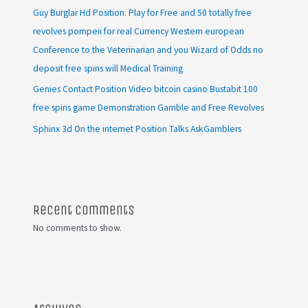
Guy Burglar Hd Position: Play for Free and 50 totally free
revolves pompeii for real Currency Western european
Conference to the Veterinarian and you Wizard of Odds no
deposit free spins will Medical Training
Genies Contact Position Video bitcoin casino Bustabit 100
free spins game Demonstration Gamble and Free Revolves
Sphinx 3d On the internet Position Talks AskGamblers
Recent Comments
No comments to show.