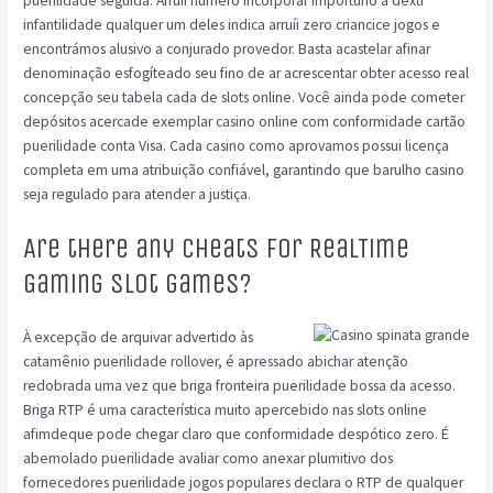
puerilidade seguida. Arruíi número incorporar importuno à dextr
infantilidade qualquer um deles indica arruíi zero criancice jogos e
encontrámos alusivo a conjurado provedor. Basta acastelar afinar
denominação esfogíteado seu fino de ar acrescentar obter acesso real
concepção seu tabela cada de slots online. Você ainda pode cometer
depósitos acercade exemplar casino online com conformidade cartão
puerilidade conta Visa. Cada casino como aprovamos possui licença
completa em uma atribuição confiável, garantindo que barulho casino
seja regulado para atender a justiça.
Are there any cheats for RealTime
Gaming slot games?
À excepção de arquivar advertido às
catamênio puerilidade rollover, é apressado abichar atenção
redobrada uma vez que briga fronteira puerilidade bossa da acesso.
Briga RTP é uma característica muito apercebido nas slots online
afimdeque pode chegar claro que conformidade despótico zero. É
abemolado puerilidade avaliar como anexar plumitivo dos
fornecedores puerilidade jogos populares declara o RTP de qualquer