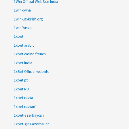
1Win Official WebSite India
1win-oyna
1win-uz-kirish.org
1winRussia
1xbet
1xbet arabic
1xbet casino french
1xbet india
1xBet Official website
1xbet pt
1xbet RU
1xbet russia
1xbet russian1
1xbet-azerbaycan
1xbet-giris-azerbaijan