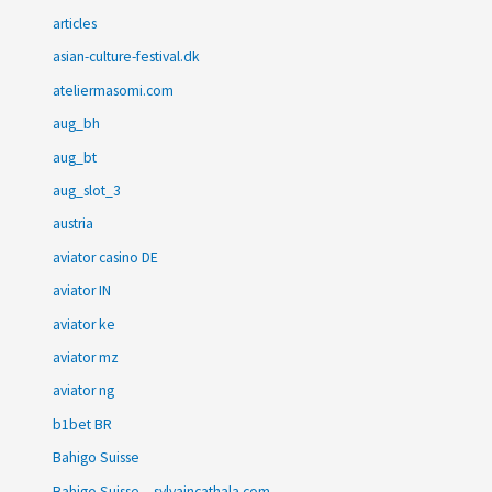
articles
asian-culture-festival.dk
ateliermasomi.com
aug_bh
aug_bt
aug_slot_3
austria
aviator casino DE
aviator IN
aviator ke
aviator mz
aviator ng
b1bet BR
Bahigo Suisse
Bahigo Suisse – sylvaincathala.com