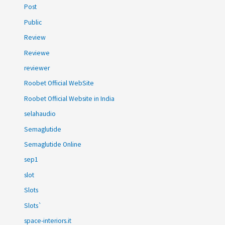
Post
Public
Review
Reviewe
reviewer
Roobet Official WebSite
Roobet Official Website in India
selahaudio
Semaglutide
Semaglutide Online
sep1
slot
Slots
Slots`
space-interiors.it