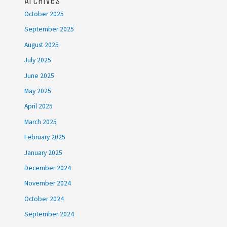
Archives
October 2025
September 2025
August 2025
July 2025
June 2025
May 2025
April 2025
March 2025
February 2025
January 2025
December 2024
November 2024
October 2024
September 2024