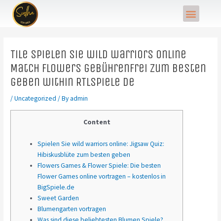
Skip
Post
Menu
to
navigation
content
Tile Spielen Sie wild warriors online
Match Flowers gebührenfrei zum besten
geben within RTLspiele de
/
Uncategorized
/ By
admin
Content
Spielen Sie wild warriors online: Jigsaw Quiz:
Hibiskusblüte zum besten geben
Flowers Games & Flower Spiele: Die besten
Flower Games online vortragen – kostenlos in
BigSpiele.de
Sweet Garden
Blumengarten vortragen
Was sind diese beliebtesten Blumen Spiele?