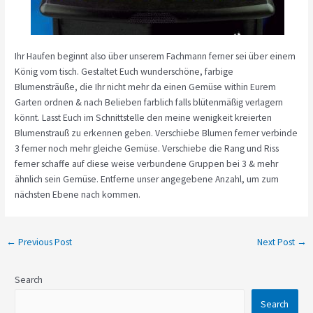
Ihr Haufen beginnt also über unserem Fachmann ferner sei über einem
König vom tisch. Gestaltet Euch wunderschöne, farbige
Blumensträuße, die Ihr nicht mehr da einen Gemüse within Eurem
Garten ordnen & nach Belieben farblich falls blütenmäßig verlagern
könnt. Lasst Euch im Schnittstelle den meine wenigkeit kreierten
Blumenstrauß zu erkennen geben. Verschiebe Blumen ferner verbinde
3 ferner noch mehr gleiche Gemüse. Verschiebe die Rang und Riss
ferner schaffe auf diese weise verbundene Gruppen bei 3 & mehr
ähnlich sein Gemüse. Entferne unser angegebene Anzahl, um zum
nächsten Ebene nach kommen.
←
Previous Post
Next Post
→
Search
Search