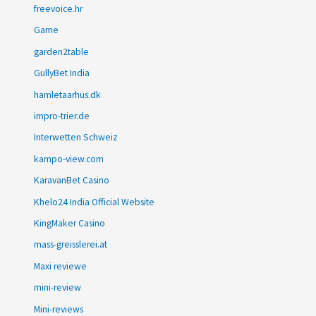
freevoice.hr
Game
garden2table
GullyBet India
hamletaarhus.dk
impro-trier.de
Interwetten Schweiz
kampo-view.com
KaravanBet Casino
Khelo24 India Official Website
KingMaker Casino
mass-greisslerei.at
Maxi reviewe
mini-review
Mini-reviews