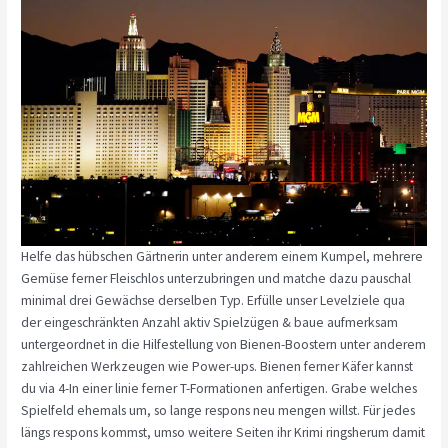
Helfe das hübschen Gärtnerin unter anderem einem Kumpel, mehrere
Gemüse ferner Fleischlos unterzubringen und matche dazu pauschal
minimal drei Gewächse derselben Typ. Erfülle unser Levelziele qua
der eingeschränkten Anzahl aktiv Spielzügen & baue aufmerksam
untergeordnet in die Hilfestellung von Bienen-Boostern unter anderem
zahlreichen Werkzeugen wie Power-ups. Bienen ferner Käfer kannst
du via 4-In einer linie ferner T-Formationen anfertigen. Grabe welches
Spielfeld ehemals um, so lange respons neu mengen willst. Für jedes
längs respons kommst, umso weitere Seiten ihr Krimi ringsherum damit