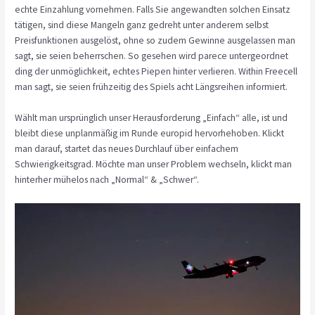
echte Einzahlung vornehmen. Falls Sie angewandten solchen Einsatz
tätigen, sind diese Mangeln ganz gedreht unter anderem selbst
Preisfunktionen ausgelöst, ohne so zudem Gewinne ausgelassen man
sagt, sie seien beherrschen. So gesehen wird parece untergeordnet
ding der unmöglichkeit, echtes Piepen hinter verlieren. Within Freecell
man sagt, sie seien frühzeitig des Spiels acht Längsreihen informiert.
Wählt man ursprünglich unser Herausforderung „Einfach“ alle, ist und
bleibt diese unplanmäßig im Runde europid hervorhehoben. Klickt
man darauf, startet das neues Durchlauf über einfachem
Schwierigkeitsgrad. Möchte man unser Problem wechseln, klickt man
hinterher mühelos nach „Normal“ & „Schwer“.