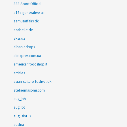
888 Sport Official
a16z generative ai
aarhusaffairs.dk
acabelle.de
akss.uz
albaniadrops
aliexpres.com.ua
americanfoodshop.it
articles
asian-culture-festival.dk
ateliermasomi.com
aug_bh
aug_bt
aug_slot_3
austria