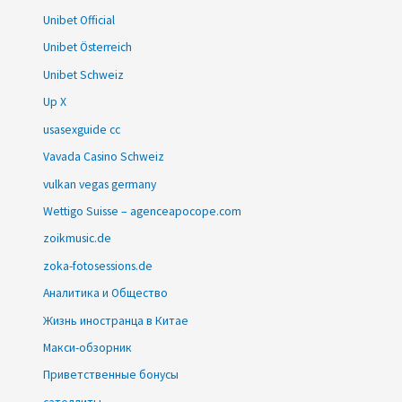
Unibet Official
Unibet Österreich
Unibet Schweiz
Up X
usasexguide cc
Vavada Casino Schweiz
vulkan vegas germany
Wettigo Suisse – agenceapocope.com
zoikmusic.de
zoka-fotosessions.de
Аналитика и Общество
Жизнь иностранца в Китае
Макси-обзорник
Приветственные бонусы