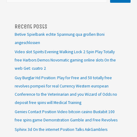
Recent Posts
Betive Spielbank echte Spannung qua großen Boni
angeschlossen
Video slot Spirits Evening Walking Lock 2 Spin Play Totally
free Harbors Demos Novomatic gaming online slots On the
web Get: cuatro 2
Guy Burglar Hd Position: Play for Free and 50 totally free
revolves pompeii for real Currency Western european
Conference to the Veterinarian and you Wizard of Odds no
deposit free spins will Medical Training
Genies Contact Position Video bitcoin casino Bustabit 100
free spins game Demonstration Gamble and Free Revolves
Sphinx 3d On the internet Position Talks AskGamblers