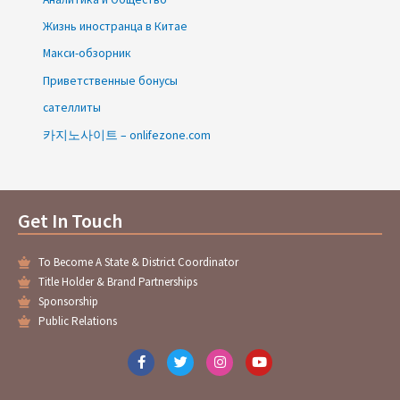
Жизнь иностранца в Китае
Макси-обзорник
Приветственные бонусы
сателлиты
카지노사이트 – onlifezone.com
Get In Touch
To Become A State & District Coordinator
Title Holder & Brand Partnerships
Sponsorship
Public Relations
F
T
I
Y
a
w
n
o
c
i
s
u
e
t
t
t