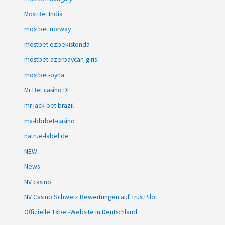
MostBet India
mostbet norway
mostbet ozbekistonda
mostbet-azerbaycan-giris
mostbet-oyna
Mr Bet casino DE
mr jack bet brazil
mx-bbrbet-casino
natrue-label.de
NEW
News
NV casino
NV Casino Schweiz Bewertungen auf TrustPilot
Offizielle 1xbet-Website in Deutschland