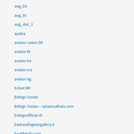
aug_bh
aug_bt
aug_slot_3
austria
aviator casino DE
aviator IN
aviator ke
aviator mz
aviator ng
b1bet BR
Bahigo Suisse
Bahigo Suisse – sylvaincathala.com
bahigoofficial.ch
barbarafrigeriogallery.it
beethecity.com