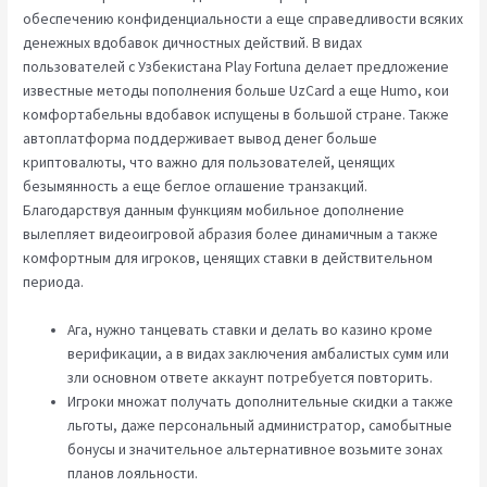
обеспечению конфиденциальности а еще справедливости всяких
денежных вдобавок дичностных действий. В видах
пользователей с Узбекистана Play Fortuna делает предложение
известные методы пополнения больше UzCard а еще Humo, кои
комфортабельны вдобавок испущены в большой стране. Также
автоплатформа поддерживает вывод денег больше
криптовалюты, что важно для пользователей, ценящих
безымянность а еще беглое оглашение транзакций.
Благодарствуя данным функциям мобильное дополнение
вылепляет видеоигровой абразия более динамичным а также
комфортным для игроков, ценящих ставки в действительном
периода.
Ага, нужно танцевать ставки и делать во казино кроме
верификации, а в видах заключения амбалистых сумм или
зли основном ответе аккаунт потребуется повторить.
Игроки множат получать дополнительные скидки а также
льготы, даже персональный администратор, самобытные
бонусы и значительное альтернативное возьмите зонах
планов лояльности.