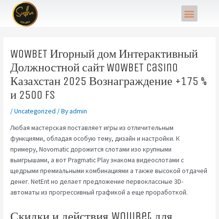
Skip
Post
Menu
to
navigation
content
WOWBET Игорный дом Интерактивный
Должностной сайт WOWBET Casino
Казахстан 2025 Вознаграждение +175 %
и 2500 FS
/
Uncategorized
/ By
admin
Любая мастерская поставляет игры из отличительным
функциями, обладая особую тему, дизайн и настройки. К
примеру, Novomatic дорожится слотами изо крупными
выигрышами, а вот Pragmatic Play знакома видеослотами с
щедрыми премиальными комбинациями а также высокой отдачей
денег.
NetEnt но делает предложение первоклассные 3D-
автоматы из прогрессивный графикой а еще проработкой.
Скидки и действия Wowbet для