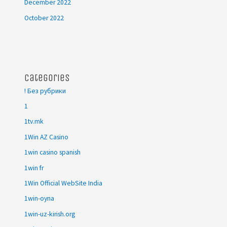
December 2022
October 2022
Categories
! Без рубрики
1
1tv.mk
1Win AZ Casino
1win casino spanish
1win fr
1Win Official WebSite India
1win-oyna
1win-uz-kirish.org