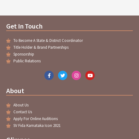
Get In Touch
To Become A State & District Coordinator
Title Holder & Brand Partnerships
Sponsorship
Public Relations
F
T
I
Y
a
w
n
o
c
i
s
u
e
t
t
t
About
b
t
a
u
o
e
g
b
o
r
r
e
About Us
k
a
-
m
Contact Us
f
Apply For Online Auditions
SV Fida Karnataka Icon 2021