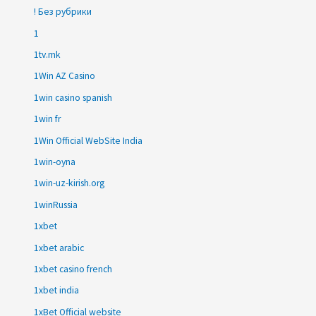
! Без рубрики
1
1tv.mk
1Win AZ Casino
1win casino spanish
1win fr
1Win Official WebSite India
1win-oyna
1win-uz-kirish.org
1winRussia
1xbet
1xbet arabic
1xbet casino french
1xbet india
1xBet Official website