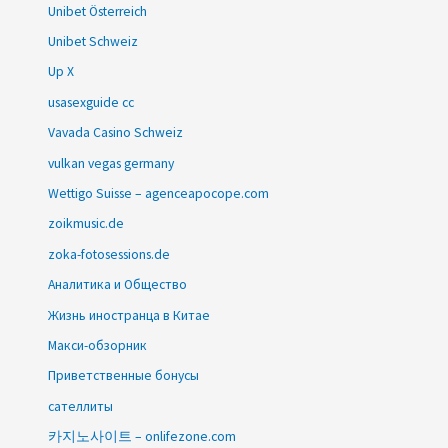
Unibet Österreich
Unibet Schweiz
Up X
usasexguide cc
Vavada Casino Schweiz
vulkan vegas germany
Wettigo Suisse – agenceapocope.com
zoikmusic.de
zoka-fotosessions.de
Аналитика и Общество
Жизнь иностранца в Китае
Макси-обзорник
Приветственные бонусы
сателлиты
카지노사이트 – onlifezone.com