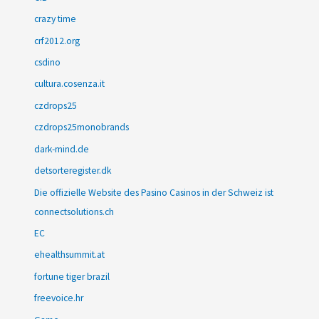
crazy time
crf2012.org
csdino
cultura.cosenza.it
czdrops25
czdrops25monobrands
dark-mind.de
detsorteregister.dk
Die offizielle Website des Pasino Casinos in der Schweiz ist
connectsolutions.ch
EC
ehealthsummit.at
fortune tiger brazil
freevoice.hr