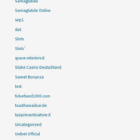
Semaglutide
Semaglutide Online
sep1
slot
Slots
Slots`
space-interiors.it
Stake Casino Deutschland
Sweet Bonanza
test
ticketland1000.com
toasthawaiibar.de
tuopreventivatore.it
Uncategorized
Unibet Official