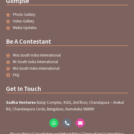
Glimpse
Photo Gallery
Video Gallery
Media Updates
Be A Contestant
Miss South India International
Mr South India International
Mrs South India International
FAQ
Get In Touch
Sudha Ventures
Balaji Complex, #103, 2nd floor, Chandapura – Anekal
Rd, Chandanpura Circle, Bengaluru, Karnataka 560099
W
P
E
h
h
n
a
o
v
t
n
e
Privacy Policy
|
Cancellation and Refund Policy
|
Terms of Use
|
Cookie Policy