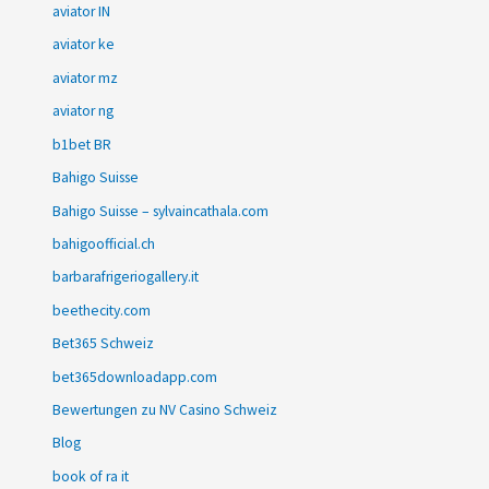
aviator IN
aviator ke
aviator mz
aviator ng
b1bet BR
Bahigo Suisse
Bahigo Suisse – sylvaincathala.com
bahigoofficial.ch
barbarafrigeriogallery.it
beethecity.com
Bet365 Schweiz
bet365downloadapp.com
Bewertungen zu NV Casino Schweiz
Blog
book of ra it