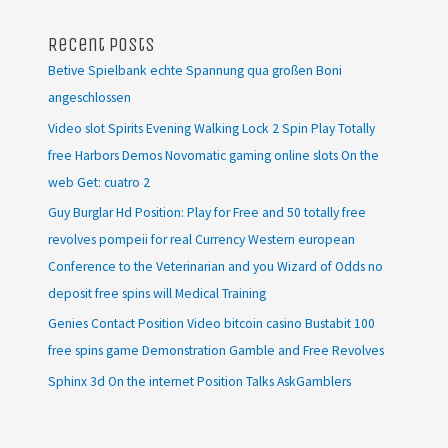
Recent Posts
Betive Spielbank echte Spannung qua großen Boni
angeschlossen
Video slot Spirits Evening Walking Lock 2 Spin Play Totally
free Harbors Demos Novomatic gaming online slots On the
web Get: cuatro 2
Guy Burglar Hd Position: Play for Free and 50 totally free
revolves pompeii for real Currency Western european
Conference to the Veterinarian and you Wizard of Odds no
deposit free spins will Medical Training
Genies Contact Position Video bitcoin casino Bustabit 100
free spins game Demonstration Gamble and Free Revolves
Sphinx 3d On the internet Position Talks AskGamblers