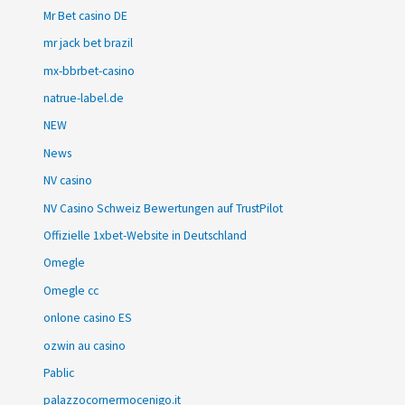
Mr Bet casino DE
mr jack bet brazil
mx-bbrbet-casino
natrue-label.de
NEW
News
NV casino
NV Casino Schweiz Bewertungen auf TrustPilot
Offizielle 1xbet-Website in Deutschland
Omegle
Omegle cc
onlone casino ES
ozwin au casino
Pablic
palazzocornermocenigo.it