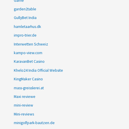
Game
garden2table
GullyBet India
hamletaarhus.dk
impro-trier.de
Interwetten Schweiz
kampo-view.com
KaravanBet Casino
Khelo24 India Official Website
KingMaker Casino
mass-greisslerei.at
Maxi reviewe
mini-review
Mini-reviews
minigolfpark-bautzen.de