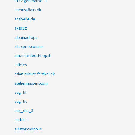
a16z generative ai
aarhusaffairs.dk
acabelle.de
akss.uz
albaniadrops
aliexpres.com.ua
americanfoodshop.it
articles
asian-culture-festival.dk
ateliermasomi.com
aug_bh
aug_bt
aug_slot_3
austria
aviator casino DE