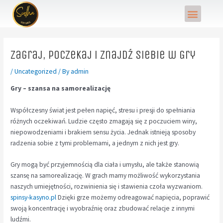
Skip
Post
Menu
to
navigation
content
Zagraj, Poczekaj i Znajdź Siebie w Gry
/
Uncategorized
/ By
admin
Gry – szansa na samorealizację
Współczesny świat jest pełen napięć, stresu i presji do spełniania
różnych oczekiwań. Ludzie często zmagają się z poczuciem winy,
niepowodzeniami i brakiem sensu życia. Jednak istnieją sposoby
radzenia sobie z tymi problemami, a jednym z nich jest gry.
Gry mogą być przyjemnością dla ciała i umysłu, ale także stanowią
szansę na samorealizację. W grach mamy możliwość wykorzystania
naszych umiejętności, rozwinienia się i stawienia czoła wyzwaniom.
spinsy-kasyno.pl
Dzięki grze możemy odreagować napięcia, poprawić
swoją koncentrację i wyobraźnię oraz zbudować relacje z innymi
ludźmi.