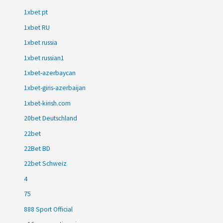
1xbet pt
1xbet RU
1xbet russia
1xbet russian1
1xbet-azerbaycan
1xbet-giris-azerbaijan
1xbet-kirish.com
20bet Deutschland
22bet
22Bet BD
22bet Schweiz
4
75
888 Sport Official