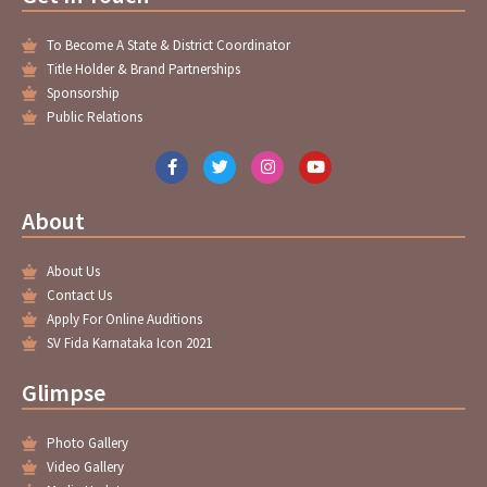
To Become A State & District Coordinator
Title Holder & Brand Partnerships
Sponsorship
Public Relations
F
T
I
Y
a
w
n
o
c
i
s
u
e
t
t
t
About
b
t
a
u
o
e
g
b
o
r
r
e
About Us
k
a
-
m
Contact Us
f
Apply For Online Auditions
SV Fida Karnataka Icon 2021
Glimpse
Photo Gallery
Video Gallery