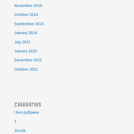
November 2024
October 2024
September 2024
January 2024
July 2023
January 2023
December 2022
October 2022
Categories
! Без рубрики
1
1tv.mk