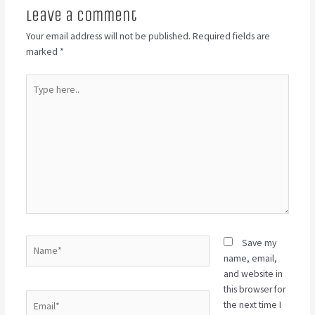
Leave a Comment
Your email address will not be published.
Required fields are
marked
*
Type
here..
Name*
Save my
name, email,
and website in
this browser for
Email*
the next time I