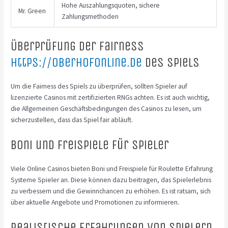
Hohe Auszahlungsquoten, sichere
Mr. Green
Zahlungsmethoden
Überprüfung der Fairness
https://oberhofonline.de
des Spiels
Um die Fairness des Spiels zu überprüfen, sollten Spieler auf
lizenzierte Casinos mit zertifizierten RNGs achten. Es ist auch wichtig,
die Allgemeinen Geschäftsbedingungen des Casinos zu lesen, um
sicherzustellen, dass das Spiel fair abläuft.
Boni und Freispiele für Spieler
Viele Online Casinos bieten Boni und Freispiele für Roulette Erfahrung
Systeme Spieler an. Diese können dazu beitragen, das Spielerlebnis
zu verbessern und die Gewinnchancen zu erhöhen. Es ist ratsam, sich
über aktuelle Angebote und Promotionen zu informieren.
Realistische Erfahrungen von Spielern