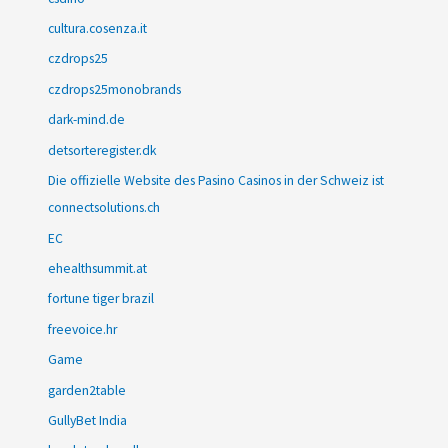
cultura.cosenza.it
czdrops25
czdrops25monobrands
dark-mind.de
detsorteregister.dk
Die offizielle Website des Pasino Casinos in der Schweiz ist
connectsolutions.ch
EC
ehealthsummit.at
fortune tiger brazil
freevoice.hr
Game
garden2table
GullyBet India