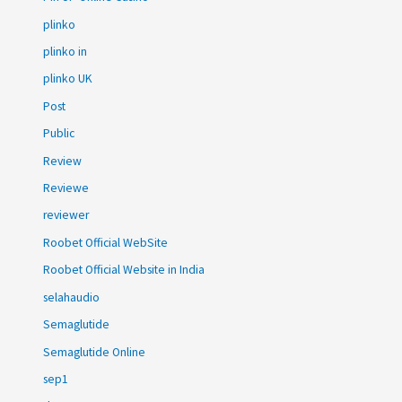
plinko
plinko in
plinko UK
Post
Public
Review
Reviewe
reviewer
Roobet Official WebSite
Roobet Official Website in India
selahaudio
Semaglutide
Semaglutide Online
sep1