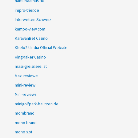
hamletaarhus.dk
impro-trier.de
Interwetten Schweiz
kampo-view.com
KaravanBet Casino
Khelo24 India Official Website
KingMaker Casino
mass-greisslerei.at
Maxi reviewe
mini-review
Mini-reviews
minigolfpark-bautzen.de
mombrand
mono brand
mono slot