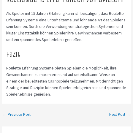
Als Spieler mit 15 Jahren Erfahrung kann ich bestätigen, dass Roulette
Erfahrung Systeme eine unterhaltsame und lohnende Art des Spielens
sein können. Durch die Verwendung von strategischen Systemen und
kluger Einsatztaktik können Spieler ihre Gewinnchancen verbessern
und ein spannendes Spielerlebnis genießen.
Fazit
Roulette Erfahrung Systeme bieten Spielern die Möglichkeit, ihre
Gewinnchancen zu maximieren und auf unterhaltsame Weise an
einem der beliebtesten Casinospiele teilzunehmen. Mit der richtigen
Strategie und Disziplin können Spieler erfolgreich sein und spannende
Spielerlebnisse genießen.
←
Previous Post
Next Post
→