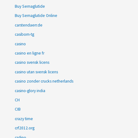
Buy Semaglutide
Buy Semaglutide Online
carstendaerr.de
casibom-tg
casino
casino en ligne fr
casino svensk licens
casino utan svensk licens
casino zonder crucks netherlands
casino-glory india
CH
CIB
crazy time
crf2012.org
csdino