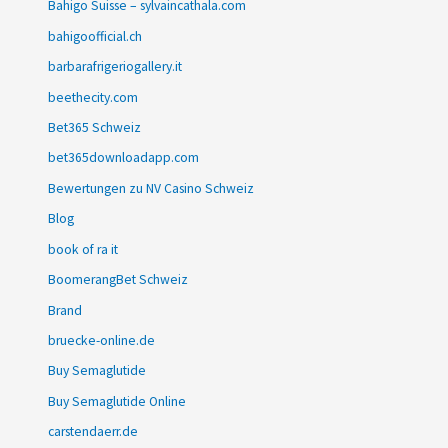
Bahigo Suisse – sylvaincathala.com
bahigoofficial.ch
barbarafrigeriogallery.it
beethecity.com
Bet365 Schweiz
bet365downloadapp.com
Bewertungen zu NV Casino Schweiz
Blog
book of ra it
BoomerangBet Schweiz
Brand
bruecke-online.de
Buy Semaglutide
Buy Semaglutide Online
carstendaerr.de