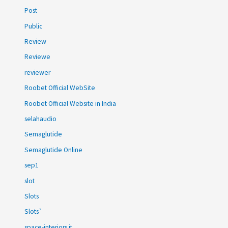
Post
Public
Review
Reviewe
reviewer
Roobet Official WebSite
Roobet Official Website in India
selahaudio
Semaglutide
Semaglutide Online
sep1
slot
Slots
Slots`
space-interiors.it