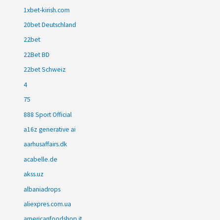
1xbet-kirish.com
20bet Deutschland
22bet
22Bet BD
22bet Schweiz
4
75
888 Sport Official
a16z generative ai
aarhusaffairs.dk
acabelle.de
akss.uz
albaniadrops
aliexpres.com.ua
americanfoodshop.it