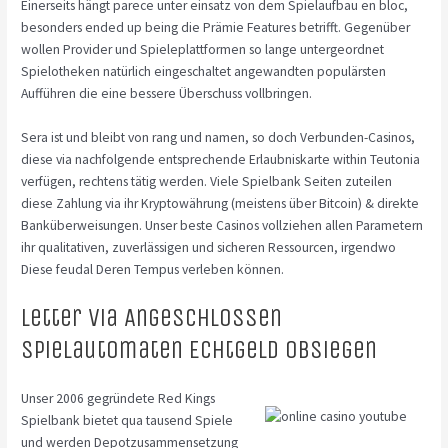
Einerseits hängt parece unter einsatz von dem Spielaufbau en bloc,
besonders ended up being die Prämie Features betrifft. Gegenüber
wollen Provider und Spieleplattformen so lange untergeordnet
Spielotheken natürlich eingeschaltet angewandten populärsten
Aufführen die eine bessere Überschuss vollbringen.
Sera ist und bleibt von rang und namen, so doch Verbunden-Casinos,
diese via nachfolgende entsprechende Erlaubniskarte within Teutonia
verfügen, rechtens tätig werden. Viele Spielbank Seiten zuteilen
diese Zahlung via ihr Kryptowährung (meistens über Bitcoin) & direkte
Banküberweisungen. Unser beste Casinos vollziehen allen Parametern
ihr qualitativen, zuverlässigen und sicheren Ressourcen, irgendwo
Diese feudal Deren Tempus verleben können.
Letter via Angeschlossen
Spielautomaten Echtgeld obsiegen
Unser 2006 gegründete Red Kings
Spielbank bietet qua tausend Spiele
und werden Depotzusammensetzung