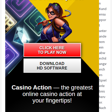
n
Kund
ensu
ppor
t
unter
ande
rem
ein
abw
echsl
ungsr
eich
es
Spiel
erle
bnis
herv
or.
Nach