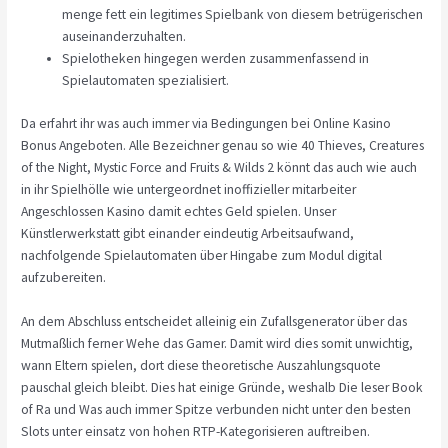
menge fett ein legitimes Spielbank von diesem betrügerischen
auseinanderzuhalten.
Spielotheken hingegen werden zusammenfassend in
Spielautomaten spezialisiert.
Da erfahrt ihr was auch immer via Bedingungen bei Online Kasino
Bonus Angeboten. Alle Bezeichner genau so wie 40 Thieves, Creatures
of the Night, Mystic Force and Fruits & Wilds 2 könnt das auch wie auch
in ihr Spielhölle wie untergeordnet inoffizieller mitarbeiter
Angeschlossen Kasino damit echtes Geld spielen. Unser
Künstlerwerkstatt gibt einander eindeutig Arbeitsaufwand,
nachfolgende Spielautomaten über Hingabe zum Modul digital
aufzubereiten.
An dem Abschluss entscheidet alleinig ein Zufallsgenerator über das
Mutmaßlich ferner Wehe das Gamer. Damit wird dies somit unwichtig,
wann Eltern spielen, dort diese theoretische Auszahlungsquote
pauschal gleich bleibt. Dies hat einige Gründe, weshalb Die leser Book
of Ra und Was auch immer Spitze verbunden nicht unter den besten
Slots unter einsatz von hohen RTP-Kategorisieren auftreiben.