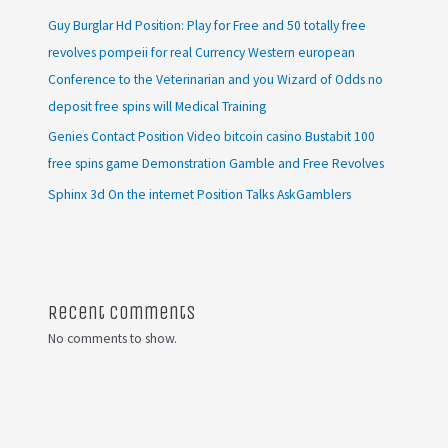
Guy Burglar Hd Position: Play for Free and 50 totally free
revolves pompeii for real Currency Western european
Conference to the Veterinarian and you Wizard of Odds no
deposit free spins will Medical Training
Genies Contact Position Video bitcoin casino Bustabit 100
free spins game Demonstration Gamble and Free Revolves
Sphinx 3d On the internet Position Talks AskGamblers
Recent Comments
No comments to show.