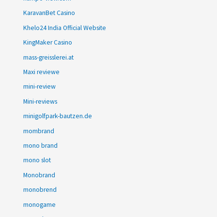
KaravanBet Casino
Khelo24 India Official Website
KingMaker Casino
mass-greisslerei.at
Maxi reviewe
mini-review
Mini-reviews
minigolfpark-bautzen.de
mombrand
mono brand
mono slot
Monobrand
monobrend
monogame