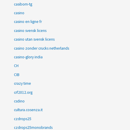
casibom-tg
casino
casino en ligne fr
casino svensk licens
casino utan svensk licens
casino zonder crucks netherlands
casino-glory india
CH
CIB
crazy time
crf2012.org
csdino
cultura.cosenza.it
czdrops25
czdrops25monobrands