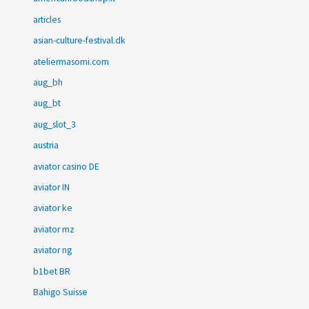
articles
asian-culture-festival.dk
ateliermasomi.com
aug_bh
aug_bt
aug_slot_3
austria
aviator casino DE
aviator IN
aviator ke
aviator mz
aviator ng
b1bet BR
Bahigo Suisse