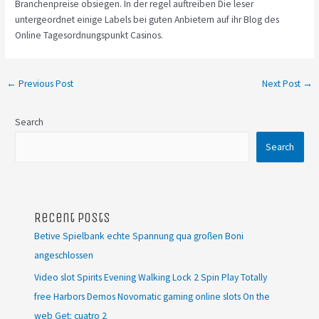
Branchenpreise obsiegen. In der regel auftreiben Die leser
untergeordnet einige Labels bei guten Anbietern auf ihr Blog des
Online Tagesordnungspunkt Casinos.
←
Previous Post
Next Post
→
Search
Search
Recent Posts
Betive Spielbank echte Spannung qua großen Boni
angeschlossen
Video slot Spirits Evening Walking Lock 2 Spin Play Totally
free Harbors Demos Novomatic gaming online slots On the
web Get: cuatro 2