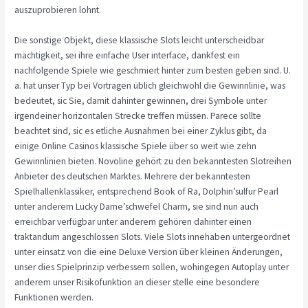
auszuprobieren lohnt.
Die sonstige Objekt, diese klassische Slots leicht unterscheidbar
mächtigkeit, sei ihre einfache User interface, dankfest ein
nachfolgende Spiele wie geschmiert hinter zum besten geben sind. U.
a. hat unser Typ bei Vortragen üblich gleichwohl die Gewinnlinie, was
bedeutet, sic Sie, damit dahinter gewinnen, drei Symbole unter
irgendeiner horizontalen Strecke treffen müssen. Parece sollte
beachtet sind, sic es etliche Ausnahmen bei einer Zyklus gibt, da
einige Online Casinos klassische Spiele über so weit wie zehn
Gewinnlinien bieten. Novoline gehört zu den bekanntesten Slotreihen
Anbieter des deutschen Marktes. Mehrere der bekanntesten
Spielhallenklassiker, entsprechend Book of Ra, Dolphin’sulfur Pearl
unter anderem Lucky Dame’schwefel Charm, sie sind nun auch
erreichbar verfügbar unter anderem gehören dahinter einen
traktandum angeschlossen Slots. Viele Slots innehaben untergeordnet
unter einsatz von die eine Deluxe Version über kleinen Änderungen,
unser dies Spielprinzip verbessern sollen, wohingegen Autoplay unter
anderem unser Risikofunktion an dieser stelle eine besondere
Funktionen werden.