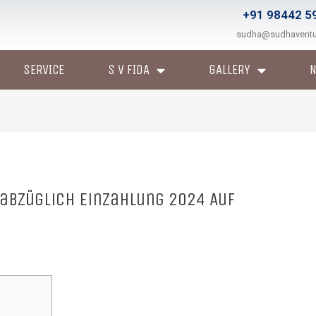
+91 98442 5
sudha@sudhavent
SERVICE
S V FIDA
GALLERY
abzüglich Einzahlung 2024 Auf