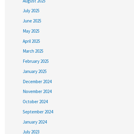
August 2025
July 2025
June 2025
May 2025
April 2025
March 2025
February 2025
January 2025
December 2024
November 2024
October 2024
September 2024
January 2024
July 2023