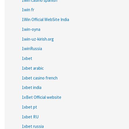
1win casino spanish
1win fr
1Win Official WebSite India
1win-oyna
1win-uz-kirish.org
1winRussia
1xbet
1xbet arabic
1xbet casino french
1xbet india
1xBet Official website
1xbet pt
1xbet RU
1xbet russia