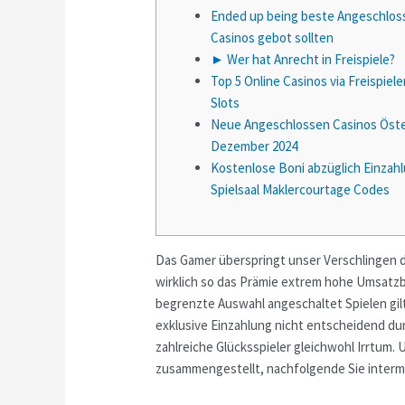
Ended up being beste Angeschlos
Casinos gebot sollten
► Wer hat Anrecht in Freispiele?
Top 5 Online Casinos via Freispiele
Slots
Neue Angeschlossen Casinos Öste
Dezember 2024
Kostenlose Boni abzüglich Einzah
Spielsaal Maklercourtage Codes
Das Gamer überspringt unser Verschlingen d
wirklich so das Prämie extrem hohe Umsatzb
begrenzte Auswahl angeschaltet Spielen gil
exklusive Einzahlung nicht entscheidend du
zahlreiche Glücksspieler gleichwohl Irrtum.
U
zusammengestellt, nachfolgende Sie intermit