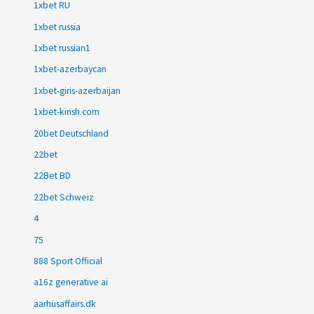
1xbet RU
1xbet russia
1xbet russian1
1xbet-azerbaycan
1xbet-giris-azerbaijan
1xbet-kirish.com
20bet Deutschland
22bet
22Bet BD
22bet Schweiz
4
75
888 Sport Official
a16z generative ai
aarhusaffairs.dk