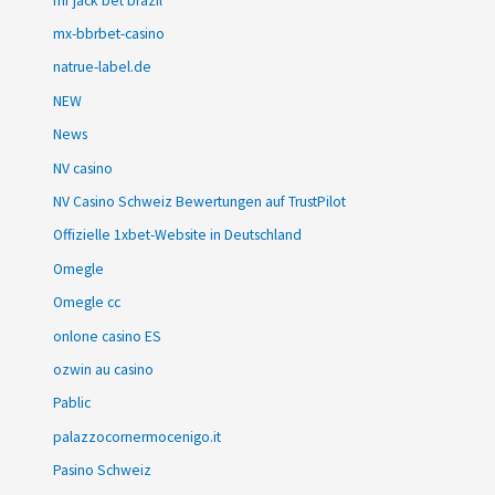
mr jack bet brazil
mx-bbrbet-casino
natrue-label.de
NEW
News
NV casino
NV Casino Schweiz Bewertungen auf TrustPilot
Offizielle 1xbet-Website in Deutschland
Omegle
Omegle cc
onlone casino ES
ozwin au casino
Pablic
palazzocornermocenigo.it
Pasino Schweiz