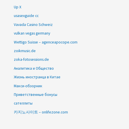
Up X
usasexguide cc
Vavada Casino Schweiz
vulkan vegas germany
Wettigo Suisse – agenceapocope.com
zoikmusic.de
zoka-fotosessions.de
Аналитика и Общество
Жизнь иностранца в Китае
Макси-обзорник
Приветственные бонусы
сателлиты
카지노사이트 – onlifezone.com