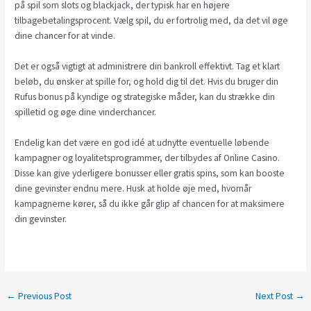
på spil som slots og blackjack, der typisk har en højere
tilbagebetalingsprocent. Vælg spil, du er fortrolig med, da det vil øge
dine chancer for at vinde.
Det er også vigtigt at administrere din bankroll effektivt. Tag et klart
beløb, du ønsker at spille for, og hold dig til det. Hvis du bruger din
Rufus bonus på kyndige og strategiske måder, kan du strække din
spilletid og øge dine vinderchancer.
Endelig kan det være en god idé at udnytte eventuelle løbende
kampagner og loyalitetsprogrammer, der tilbydes af Online Casino.
Disse kan give yderligere bonusser eller gratis spins, som kan booste
dine gevinster endnu mere. Husk at holde øje med, hvornår
kampagnerne kører, så du ikke går glip af chancen for at maksimere
din gevinster.
←
Previous Post
Next Post
→