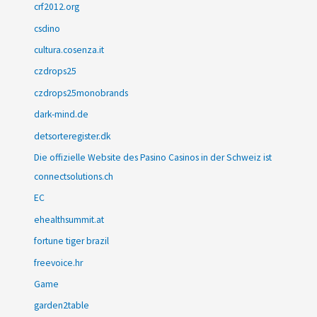
crf2012.org
csdino
cultura.cosenza.it
czdrops25
czdrops25monobrands
dark-mind.de
detsorteregister.dk
Die offizielle Website des Pasino Casinos in der Schweiz ist
connectsolutions.ch
EC
ehealthsummit.at
fortune tiger brazil
freevoice.hr
Game
garden2table