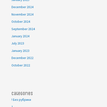
December 2024
November 2024
October 2024
September 2024
January 2024
July 2023
January 2023
December 2022
October 2022
Categories
! Без рубрики
1