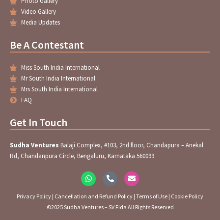
Photo Gallery
Video Gallery
Media Updates
Be A Contestant
Miss South India International
Mr South India International
Mrs South India International
FAQ
Get In Touch
Sudha Ventures
Balaji Complex, #103, 2nd floor, Chandapura – Anekal
Rd, Chandanpura Circle, Bengaluru, Karnataka 560099
W
P
E
h
h
n
a
o
v
t
n
e
Privacy Policy
|
Cancellation and Refund Policy
|
Terms of Use
|
Cookie Policy
s
e
l
©2025 Sudha Ventures – SV Fida All Rights Reserved
a
-
o
p
a
p