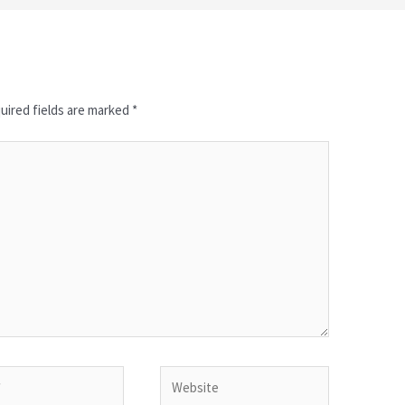
uired fields are marked
*
Website