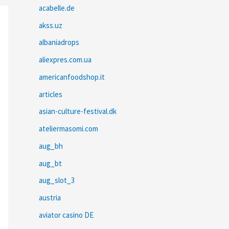
acabelle.de
akss.uz
albaniadrops
aliexpres.com.ua
americanfoodshop.it
articles
asian-culture-festival.dk
ateliermasomi.com
aug_bh
aug_bt
aug_slot_3
austria
aviator casino DE