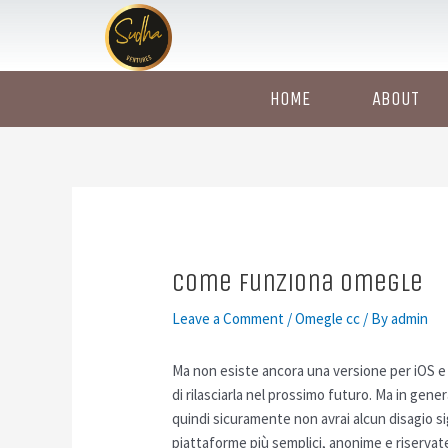
Skip
Post
to
navigation
content
HOME
ABOUT
Come Funziona Omegle
Leave a Comment
/
Omegle cc
/ By
admin
Ma non esiste ancora una versione per iOS e 
di rilasciarla nel prossimo futuro. Ma in gene
quindi sicuramente non avrai alcun disagio sign
piattaforme più semplici, anonime e riserva