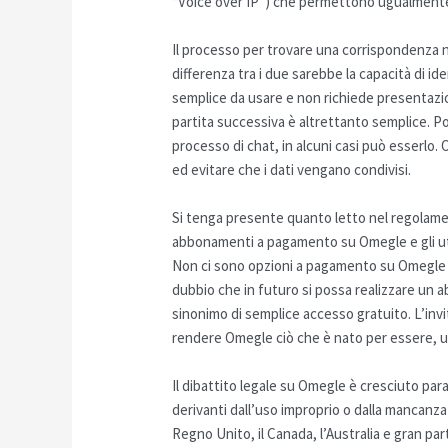
“Voice over IP”) che permettono ugualmente l
Il processo per trovare una corrispondenza n
differenza tra i due sarebbe la capacità di i
semplice da usare e non richiede presentazioni
partita successiva è altrettanto semplice. 
processo di chat, in alcuni casi può esserl
ed evitare che i dati vengano condivisi.
Si tenga presente quanto letto nel regolamen
abbonamenti a pagamento su Omegle e gli ut
Non ci sono opzioni a pagamento su Omegle e
dubbio che in futuro si possa realizzare un 
sinonimo di semplice accesso gratuito. L’invit
rendere Omegle ciò che è nato per essere, 
Il dibattito legale su Omegle è cresciuto par
derivanti dall’uso improprio o dalla mancanza d
Regno Unito, il Canada, l’Australia e gran part