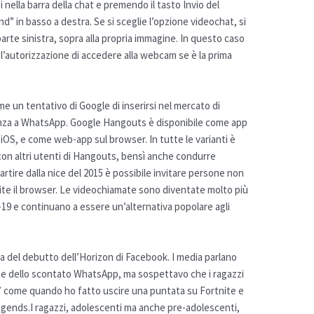
nella barra della chat e premendo il tasto Invio del
” in basso a destra. Se si sceglie l’opzione videochat, si
arte sinistra, sopra alla propria immagine. In questo caso
’autorizzazione di accedere alla webcam se è la prima
e un tentativo di Google di inserirsi nel mercato di
nza a WhatsApp. Google Hangouts è disponibile come app
i iOS, e come web-app sul browser. In tutte le varianti è
 con altri utenti di Hangouts, bensì anche condurre
artire dalla nice del 2015 è possibile invitare persone non
ite il browser. Le videochiamate sono diventate molto più
-19 e continuano a essere un’alternativa popolare agli
sa del debutto dell’Horizon di Facebook. I media parlano
che dello scontato WhatsApp, ma sospettavo che i ragazzi
’ come quando ho fatto uscire una puntata su Fortnite e
Legends.I ragazzi, adolescenti ma anche pre-adolescenti,