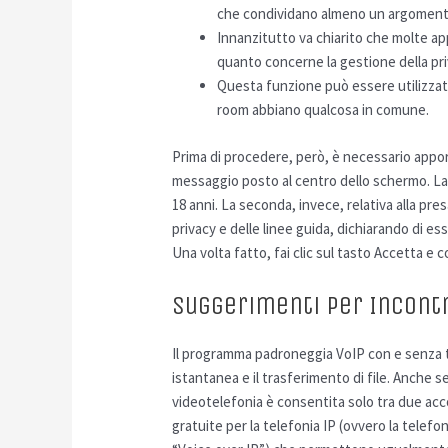
che condividano almeno un argomento c
Innanzitutto va chiarito che molte a
quanto concerne la gestione della pr
Questa funzione può essere utilizzata
room abbiano qualcosa in comune.
Prima di procedere, però, è necessario appor
messaggio posto al centro dello schermo. La pri
18 anni. La seconda, invece, relativa alla pres
privacy e delle linee guida, dichiarando di es
Una volta fatto, fai clic sul tasto Accetta e 
Suggerimenti Per Incont
Il programma padroneggia VoIP con e senza t
istantanea e il trasferimento di file. Anche 
videotelefonia è consentita solo tra due acc
gratuite per la telefonia IP (ovvero la telefo