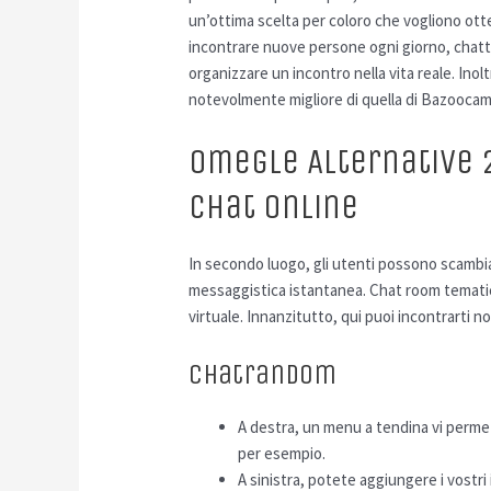
un’ottima scelta per coloro che vogliono ott
incontrare nuove persone ogni giorno, chatt
organizzare un incontro nella vita reale. Ino
notevolmente migliore di quella di Bazoocam,
Omegle Alternative 20
Chat Online
In secondo luogo, gli utenti possono scambiar
messaggistica istantanea. Chat room temati
virtuale. Innanzitutto, qui puoi incontrarti n
Chatrandom
A destra, un menu a tendina vi permett
per esempio.
A sinistra, potete aggiungere i vostri