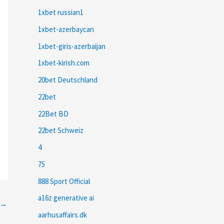
1xbet russian1
1xbet-azerbaycan
1xbet-giris-azerbaijan
1xbet-kirish.com
20bet Deutschland
22bet
22Bet BD
22bet Schweiz
4
75
888 Sport Official
a16z generative ai
→
aarhusaffairs.dk