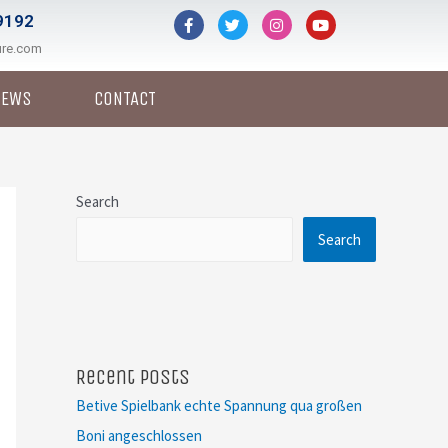
F
T
I
Y
9192
a
w
n
o
c
i
s
u
ure.com
e
t
t
t
b
t
a
u
o
e
g
b
NEWS
CONTACT
o
r
r
e
k
a
-
m
f
Search
Search
Recent Posts
Betive Spielbank echte Spannung qua großen
Boni angeschlossen