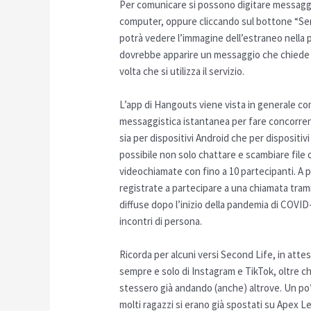
Per comunicare si possono digitare messaggi 
computer, oppure cliccando sul bottone “Send
potrà vedere l’immagine dell’estraneo nella p
dovrebbe apparire un messaggio che chiede l
volta che si utilizza il servizio.
L’app di Hangouts viene vista in generale com
messaggistica istantanea per fare concorre
sia per dispositivi Android che per dispositiv
possibile non solo chattare e scambiare file
videochiamate con fino a 10 partecipanti. A p
registrate a partecipare a una chiamata tram
diffuse dopo l’inizio della pandemia di COVID
incontri di persona.
Ricorda per alcuni versi Second Life, in atte
sempre e solo di Instagram e TikTok, oltre 
stessero già andando (anche) altrove. Un po
molti ragazzi si erano già spostati su Apex 