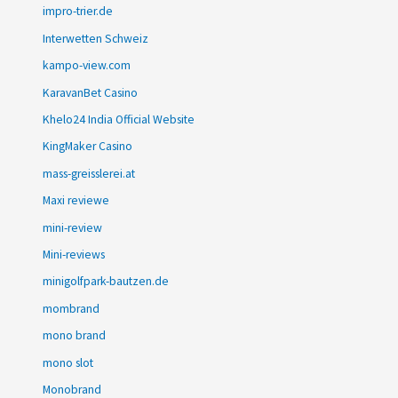
impro-trier.de
Interwetten Schweiz
kampo-view.com
KaravanBet Casino
Khelo24 India Official Website
KingMaker Casino
mass-greisslerei.at
Maxi reviewe
mini-review
Mini-reviews
minigolfpark-bautzen.de
mombrand
mono brand
mono slot
Monobrand