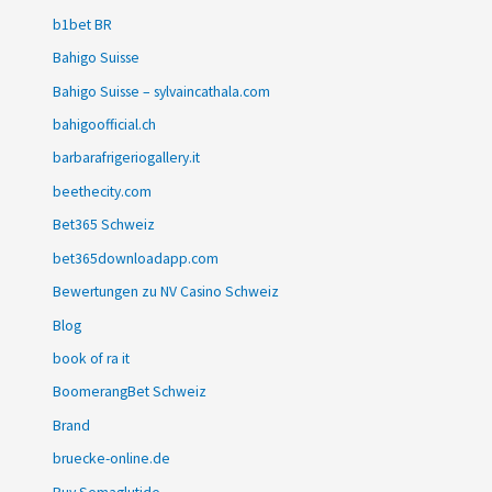
b1bet BR
Bahigo Suisse
Bahigo Suisse – sylvaincathala.com
bahigoofficial.ch
barbarafrigeriogallery.it
beethecity.com
Bet365 Schweiz
bet365downloadapp.com
Bewertungen zu NV Casino Schweiz
Blog
book of ra it
BoomerangBet Schweiz
Brand
bruecke-online.de