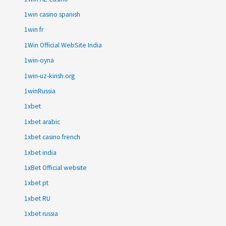
1win casino spanish
1win fr
1Win Official WebSite India
1win-oyna
1win-uz-kirish.org
1winRussia
1xbet
1xbet arabic
1xbet casino french
1xbet india
1xBet Official website
1xbet pt
1xbet RU
1xbet russia