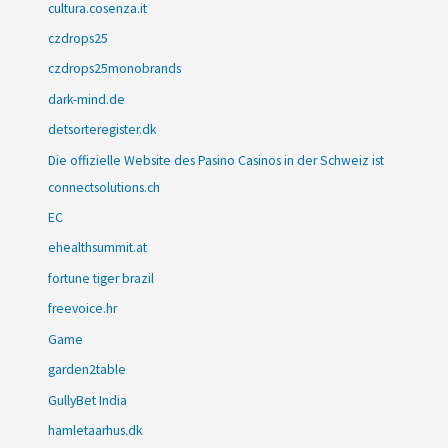
cultura.cosenza.it
czdrops25
czdrops25monobrands
dark-mind.de
detsorteregister.dk
Die offizielle Website des Pasino Casinos in der Schweiz ist
connectsolutions.ch
EC
ehealthsummit.at
fortune tiger brazil
freevoice.hr
Game
garden2table
GullyBet India
hamletaarhus.dk