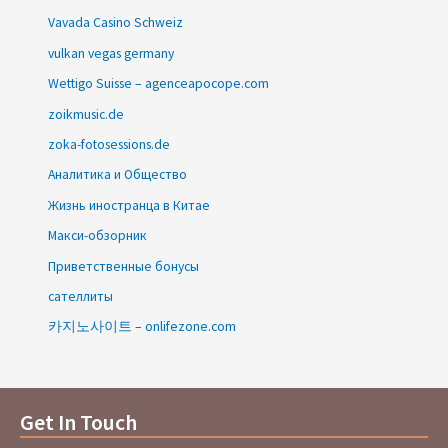
Vavada Casino Schweiz
vulkan vegas germany
Wettigo Suisse – agenceapocope.com
zoikmusic.de
zoka-fotosessions.de
Аналитика и Общество
Жизнь иностранца в Китае
Макси-обзорник
Приветственные бонусы
сателлиты
카지노사이트 – onlifezone.com
Get In Touch