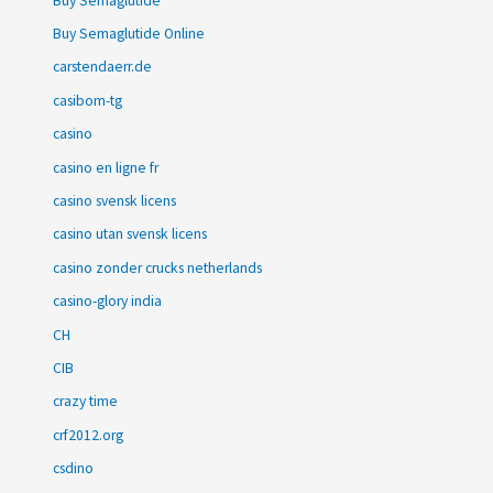
Buy Semaglutide
Buy Semaglutide Online
carstendaerr.de
casibom-tg
casino
casino en ligne fr
casino svensk licens
casino utan svensk licens
casino zonder crucks netherlands
casino-glory india
CH
CIB
crazy time
crf2012.org
csdino