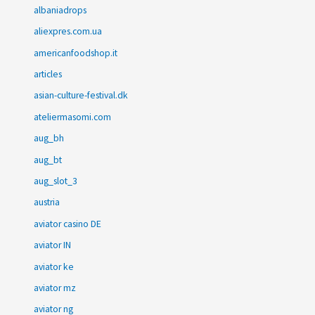
albaniadrops
aliexpres.com.ua
americanfoodshop.it
articles
asian-culture-festival.dk
ateliermasomi.com
aug_bh
aug_bt
aug_slot_3
austria
aviator casino DE
aviator IN
aviator ke
aviator mz
aviator ng