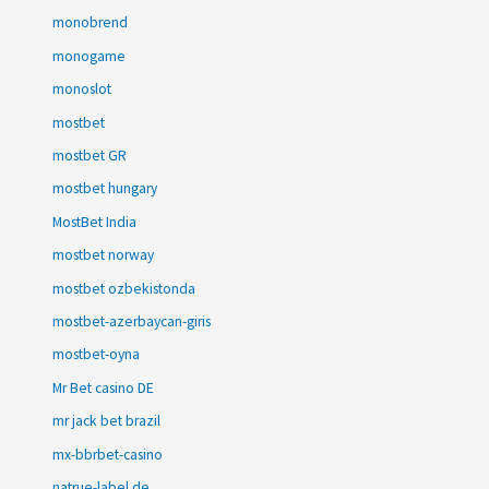
monobrend
monogame
monoslot
mostbet
mostbet GR
mostbet hungary
MostBet India
mostbet norway
mostbet ozbekistonda
mostbet-azerbaycan-giris
mostbet-oyna
Mr Bet casino DE
mr jack bet brazil
mx-bbrbet-casino
natrue-label.de