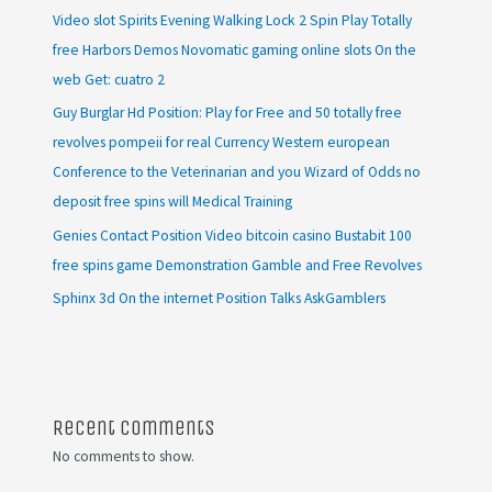
Video slot Spirits Evening Walking Lock 2 Spin Play Totally
free Harbors Demos Novomatic gaming online slots On the
web Get: cuatro 2
Guy Burglar Hd Position: Play for Free and 50 totally free
revolves pompeii for real Currency Western european
Conference to the Veterinarian and you Wizard of Odds no
deposit free spins will Medical Training
Genies Contact Position Video bitcoin casino Bustabit 100
free spins game Demonstration Gamble and Free Revolves
Sphinx 3d On the internet Position Talks AskGamblers
Recent Comments
No comments to show.