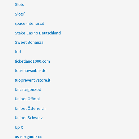
Slots
Slots`
space-interiors.it
Stake Casino Deutschland
Sweet Bonanza
test
ticketland1000.com
toasthawaiibar.de
tuopreventivatore.it
Uncategorized
Unibet Official
Unibet Österreich
Unibet Schweiz
Up X
usasexguide cc