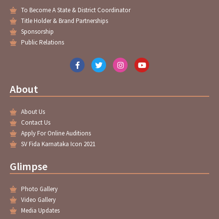
To Become A State & District Coordinator
Title Holder & Brand Partnerships
Sponsorship
Public Relations
F
T
I
Y
a
w
n
o
c
i
s
u
e
t
t
t
About
b
t
a
u
o
e
g
b
o
r
r
e
About Us
k
a
-
m
Contact Us
f
Apply For Online Auditions
SV Fida Karnataka Icon 2021
Glimpse
Photo Gallery
Video Gallery
Media Updates