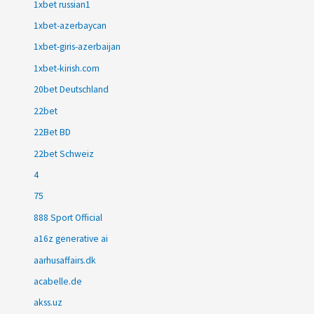
1xbet russian1
1xbet-azerbaycan
1xbet-giris-azerbaijan
1xbet-kirish.com
20bet Deutschland
22bet
22Bet BD
22bet Schweiz
4
75
888 Sport Official
a16z generative ai
aarhusaffairs.dk
acabelle.de
akss.uz