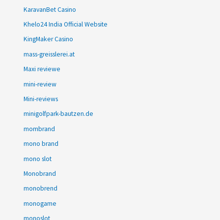
KaravanBet Casino
Khelo24 India Official Website
KingMaker Casino
mass-greisslerei.at
Maxi reviewe
mini-review
Mini-reviews
minigolfpark-bautzen.de
mombrand
mono brand
mono slot
Monobrand
monobrend
monogame
monoslot