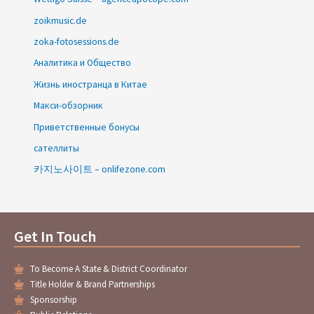
zoikmusic.de
zoka-fotosessions.de
Аналитика и Общество
Жизнь иностранца в Китае
Макси-обзорник
Приветственные бонусы
сателлиты
카지노사이트 – onlifezone.com
Get In Touch
To Become A State & District Coordinator
Title Holder & Brand Partnerships
Sponsorship