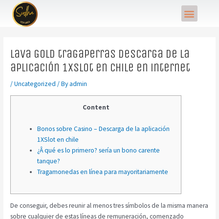
Skip
Post
Menu
to
navigation
content
Lava Gold tragaperras Descarga de la
aplicación 1XSlot en chile en internet
/
Uncategorized
/ By
admin
Content
Bonos sobre Casino – Descarga de la aplicación
1XSlot en chile
¿Â qué es lo primero? serí­a un bono carente
tanque?
Tragamonedas en línea para mayoritariamente
De conseguir, debes reunir al menos tres símbolos de la misma manera
sobre cualquier de estas líneas de remuneración, comenzado