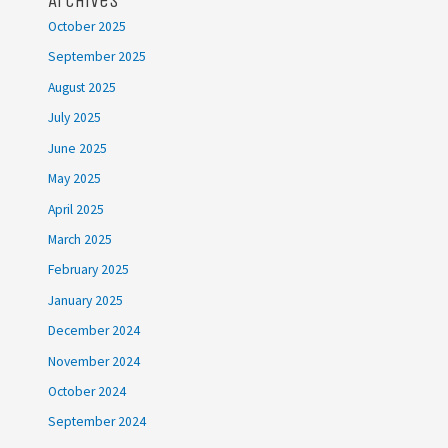
Archives
October 2025
September 2025
August 2025
July 2025
June 2025
May 2025
April 2025
March 2025
February 2025
January 2025
December 2024
November 2024
October 2024
September 2024