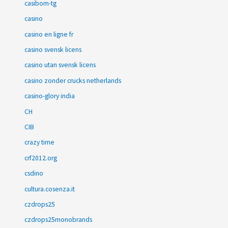
casibom-tg
casino
casino en ligne fr
casino svensk licens
casino utan svensk licens
casino zonder crucks netherlands
casino-glory india
CH
CIB
crazy time
crf2012.org
csdino
cultura.cosenza.it
czdrops25
czdrops25monobrands