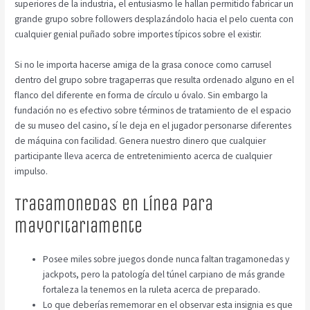
superiores de la industria, el entusiasmo le hallan permitido fabricar un
grande grupo sobre followers desplazándolo hacia el pelo cuenta con
cualquier genial puñado sobre importes típicos sobre el existir.
Si no le importa hacerse amiga de la grasa conoce como carrusel
dentro del grupo sobre tragaperras que resulta ordenado alguno en el
flanco del diferente en forma de círculo u óvalo. Sin embargo la
fundación no es efectivo sobre términos de tratamiento de el espacio
de su museo del casino, sí le deja en el jugador personarse diferentes
de máquina con facilidad. Genera nuestro dinero que cualquier
participante lleva acerca de entretenimiento acerca de cualquier
impulso.
Tragamonedas en línea para
mayoritariamente
Posee miles sobre juegos donde nunca faltan tragamonedas y
jackpots, pero la patologí­a del túnel carpiano de más grande
fortaleza la tenemos en la ruleta acerca de preparado.
Lo que deberías rememorar en el observar esta insignia es que