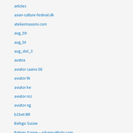
articles
asian-culture-festival.dk
ateliermasomi.com
aug_bh
aug_bt
aug_slot_3
austria
aviator casino DE
aviator IN
aviator ke
aviator mz
aviator ng
b1bet BR
Bahigo Suisse
Bahigo Suisse – sylvaincathala.com