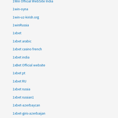
1Win Official WebSite India
1win-oyna
1win-uz-kirish.org
1winRussia
1xbet
1xbet arabic
1xbet casino french
1xbet india
1xBet Official website
1xbet pt
1xbet RU
1xbet russia
1xbet russian1
1xbet-azerbaycan
1xbet-giris-azerbaijan