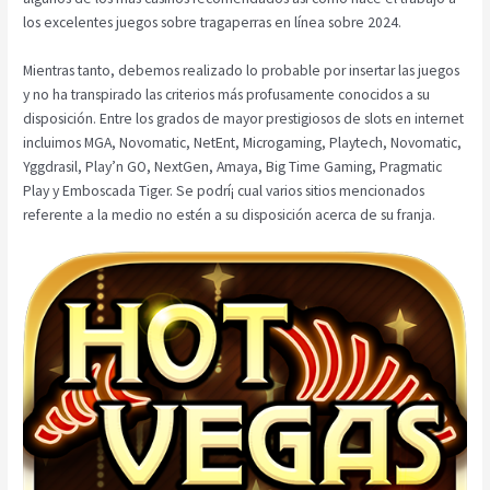
los excelentes juegos sobre tragaperras en línea sobre 2024.
Mientras tanto, debemos realizado lo probable por insertar las juegos
y no ha transpirado las criterios más profusamente conocidos a su
disposición. Entre los grados de mayor prestigiosos de slots en internet
incluimos MGA, Novomatic, NetEnt, Microgaming, Playtech, Novomatic,
Yggdrasil, Play’n GO, NextGen, Amaya, Big Time Gaming, Pragmatic
Play y Emboscada Tiger. Se podrí¡ cual varios sitios mencionados
referente a la medio no estén a su disposición acerca de su franja.