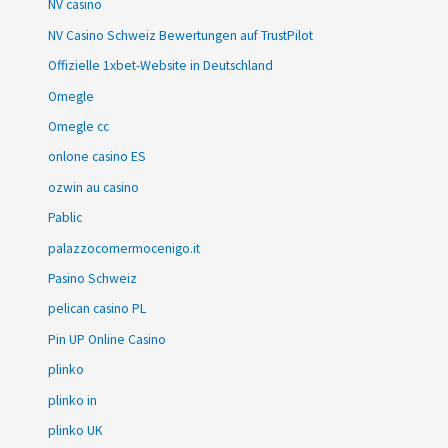
NV casino
NV Casino Schweiz Bewertungen auf TrustPilot
Offizielle 1xbet-Website in Deutschland
Omegle
Omegle cc
onlone casino ES
ozwin au casino
Pablic
palazzocornermocenigo.it
Pasino Schweiz
pelican casino PL
Pin UP Online Casino
plinko
plinko in
plinko UK