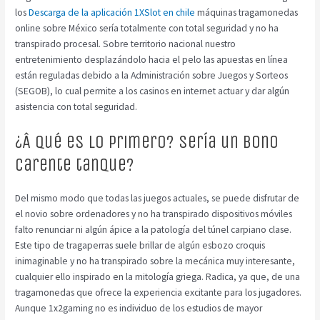
los
Descarga de la aplicación 1XSlot en chile
máquinas tragamonedas
online sobre México serí­a totalmente con total seguridad y no ha
transpirado procesal. Sobre territorio nacional nuestro
entretenimiento desplazándolo hacia el pelo las apuestas en línea
están reguladas debido a la Administración sobre Juegos y Sorteos
(SEGOB), lo cual permite a los casinos en internet actuar y dar algún
asistencia con total seguridad.
¿Â qué es lo primero? serí­a un bono
carente tanque?
Del mismo modo que todas las juegos actuales, se puede disfrutar de
el novio sobre ordenadores y no ha transpirado dispositivos móviles
falto renunciar ni algún ápice a la patologí­a del túnel carpiano clase.
Este tipo de tragaperras suele brillar de algún esbozo croquis
inimaginable y no ha transpirado sobre la mecánica muy interesante,
cualquier ello inspirado en la mitología griega. Radica, ya que, de una
tragamonedas que ofrece la experiencia excitante para los jugadores.
Aunque 1x2gaming no es individuo de los estudios de mayor