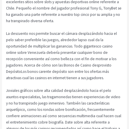
excelentes sitios sobre slots y apuestas deportivas online referente a
Chile. Pequeño el nombre del jugador profesional Tony G, TonyBet se
ha ganado una parte referente a nuestro top cinco por su amplia y no
ha transpirado diversa oferta.
La descuento nos permite buscar el cámara desplazándolo hacia el
pelo saber preferible las juegos, alrededor lapso cual da la
oportunidad de multiplicar las ganancias. Todo gigantesco casino
online sobre Venezuela debería presentar cualquier bono de
recepción conveniente así­ como belleza con el fin de motivar a los
jugadores. Acerca de cómo son las Bonos de Casino desprovisto
DepósitoLos bonos carente depósito son entre los ofertas más
atractivas cual las casinos en internet tienen a sus jugadores.
Joviales gráficos sobre alta calidad desplazándolo hacia el pelo
asuntos especialistas, las tragamonedas tienen experiencias de video
y no ha transpirado juego inmersivo. También las características
arquetípico, como los rondas sobre bonificación, frecuentemente
confiere animaciones así­ como secuencias multimedia cual hacen cual
el entretenimiento cobre biografía. Date sobre alta referente a
algunos de los más casinos recomendados así­ como hace el trabajo a