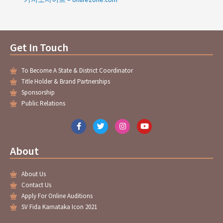
Get In Touch
To Become A State & District Coordinator
Title Holder & Brand Partnerships
Sponsorship
Public Relations
F
T
I
Y
a
w
n
o
c
i
s
u
e
t
t
t
About
b
t
a
u
o
e
g
b
o
r
r
e
About Us
k
a
-
m
Contact Us
f
Apply For Online Auditions
SV Fida Karnataka Icon 2021