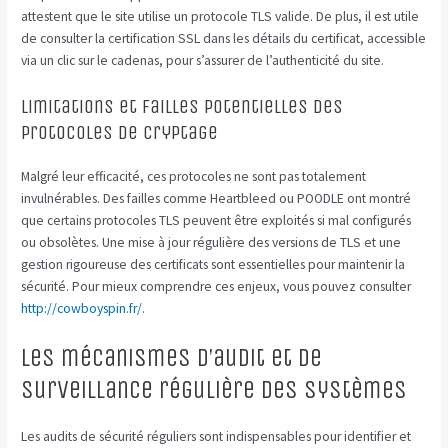
attestent que le site utilise un protocole TLS valide. De plus, il est utile
de consulter la certification SSL dans les détails du certificat, accessible
via un clic sur le cadenas, pour s’assurer de l’authenticité du site.
Limitations et failles potentielles des
protocoles de cryptage
Malgré leur efficacité, ces protocoles ne sont pas totalement
invulnérables. Des failles comme Heartbleed ou POODLE ont montré
que certains protocoles TLS peuvent être exploités si mal configurés
ou obsolètes. Une mise à jour régulière des versions de TLS et une
gestion rigoureuse des certificats sont essentielles pour maintenir la
sécurité. Pour mieux comprendre ces enjeux, vous pouvez consulter
http://cowboyspin.fr/
.
Les mécanismes d’audit et de
surveillance régulière des systèmes
Les audits de sécurité réguliers sont indispensables pour identifier et