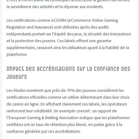
la surveillance des activités et la réponse aux incidents.
Les certifications comme eCOGRA (eCommerce Online Gaming
Regulation and Assurance) sont délivrées après des audits
indépendants portant sur l’équité des jeux, la sécurité des transactions
et la protection des joueurs. Ces labels offrent une garantie
supplémentaire, rassurant ainsi les utilisateurs quant à la fiabilité de la
plateforme.
Impact des accréditations sur la confiance des
joueurs
Les études montrent que près de 70% des joueurs considèrent les
certifications officielles comme un critère déterminant dans leur choix
de casino en ligne. En affichant clairement ces labels, les opérateurs
renforcent leur crédibilité. Un exemple concret : un rapport de
l’European Gaming & Betting Association indique que les plateformes
certifiées ont un taux de rétention plus élevé, en partie grâce à la
confiance générée par ces accréditations.