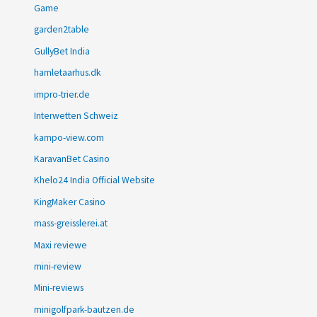
Game
garden2table
GullyBet India
hamletaarhus.dk
impro-trier.de
Interwetten Schweiz
kampo-view.com
KaravanBet Casino
Khelo24 India Official Website
KingMaker Casino
mass-greisslerei.at
Maxi reviewe
mini-review
Mini-reviews
minigolfpark-bautzen.de