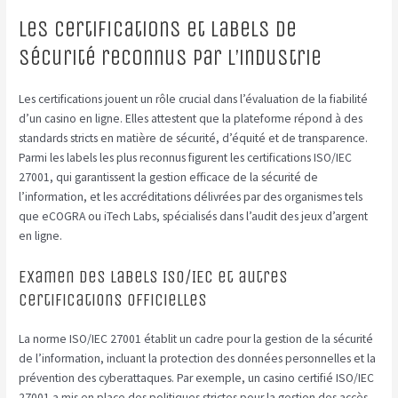
Les certifications et labels de
sécurité reconnus par l’industrie
Les certifications jouent un rôle crucial dans l’évaluation de la fiabilité
d’un casino en ligne. Elles attestent que la plateforme répond à des
standards stricts en matière de sécurité, d’équité et de transparence.
Parmi les labels les plus reconnus figurent les certifications ISO/IEC
27001, qui garantissent la gestion efficace de la sécurité de
l’information, et les accréditations délivrées par des organismes tels
que eCOGRA ou iTech Labs, spécialisés dans l’audit des jeux d’argent
en ligne.
Examen des labels ISO/IEC et autres
certifications officielles
La norme ISO/IEC 27001 établit un cadre pour la gestion de la sécurité
de l’information, incluant la protection des données personnelles et la
prévention des cyberattaques. Par exemple, un casino certifié ISO/IEC
27001 a mis en place des politiques strictes pour la gestion des accès,