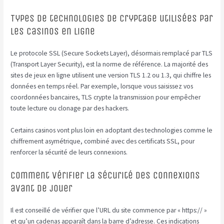
Types de technologies de cryptage utilisées par
les casinos en ligne
Le protocole SSL (Secure Sockets Layer), désormais remplacé par TLS
(Transport Layer Security), est la norme de référence. La majorité des
sites de jeux en ligne utilisent une version TLS 1.2 ou 1.3, qui chiffre les
données en temps réel. Par exemple, lorsque vous saisissez vos
coordonnées bancaires, TLS crypte la transmission pour empêcher
toute lecture ou clonage par des hackers.
Certains casinos vont plus loin en adoptant des technologies comme le
chiffrement asymétrique, combiné avec des certificats SSL, pour
renforcer la sécurité de leurs connexions.
Comment vérifier la sécurité des connexions
avant de jouer
Il est conseillé de vérifier que l’URL du site commence par « https:// »
et qu’un cadenas apparaît dans la barre d’adresse. Ces indications