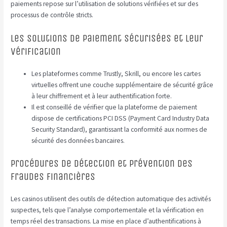
paiements repose sur l’utilisation de solutions vérifiées et sur des
processus de contrôle stricts.
Les solutions de paiement sécurisées et leur
vérification
Les plateformes comme Trustly, Skrill, ou encore les cartes
virtuelles offrent une couche supplémentaire de sécurité grâce
à leur chiffrement et à leur authentification forte.
Il est conseillé de vérifier que la plateforme de paiement
dispose de certifications PCI DSS (Payment Card Industry Data
Security Standard), garantissant la conformité aux normes de
sécurité des données bancaires.
Procédures de détection et prévention des
fraudes financières
Les casinos utilisent des outils de détection automatique des activités
suspectes, tels que l’analyse comportementale et la vérification en
temps réel des transactions. La mise en place d’authentifications à