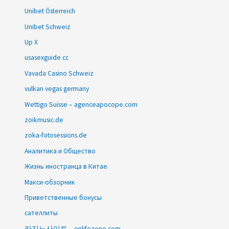
Unibet Österreich
Unibet Schweiz
Up X
usasexguide cc
Vavada Casino Schweiz
vulkan vegas germany
Wettigo Suisse – agenceapocope.com
zoikmusic.de
zoka-fotosessions.de
Аналитика и Общество
Жизнь иностранца в Китае
Макси-обзорник
Приветственные бонусы
сателлиты
카지노사이트 – onlifezone.com