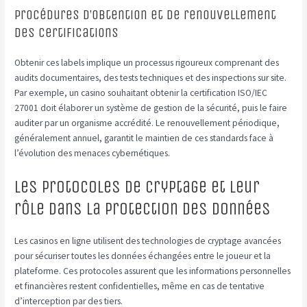
Procédures d’obtention et de renouvellement
des certifications
Obtenir ces labels implique un processus rigoureux comprenant des
audits documentaires, des tests techniques et des inspections sur site.
Par exemple, un casino souhaitant obtenir la certification ISO/IEC
27001 doit élaborer un système de gestion de la sécurité, puis le faire
auditer par un organisme accrédité. Le renouvellement périodique,
généralement annuel, garantit le maintien de ces standards face à
l’évolution des menaces cybernétiques.
Les protocoles de cryptage et leur
rôle dans la protection des données
Les casinos en ligne utilisent des technologies de cryptage avancées
pour sécuriser toutes les données échangées entre le joueur et la
plateforme. Ces protocoles assurent que les informations personnelles
et financières restent confidentielles, même en cas de tentative
d’interception par des tiers.