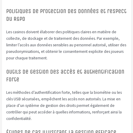
Politiques de protection des données et respect
du RGPD
Les casinos doivent élaborer des politiques claires en matière de
collecte, de stockage et de traitement des données. Par exemple,
limiter l’accès aux données sensibles au personnel autorisé, utiliser des
pseudonymisations, et obtenir le consentement explicite des joueurs
pour chaque traitement.
Outils de gestion des accès et authentification
forte
Les méthodes d’authentification forte, telles que la biométrie ou les
clés USB sécurisées, empêchent les accès non autorisés. La mise en
place d’un système de gestion des droits permet également de
contrôler qui peut accéder à quelles informations, renforçant ainsi la
confidentialité.
Études de cas illustrant la gestion efficace