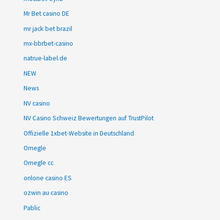
Mr Bet casino DE
mr jack bet brazil
mx-bbrbet-casino
natrue-label.de
NEW
News
NV casino
NV Casino Schweiz Bewertungen auf TrustPilot
Offizielle 1xbet-Website in Deutschland
Omegle
Omegle cc
onlone casino ES
ozwin au casino
Pablic