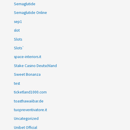
Semaglutide
Semaglutide Online
sep1
slot
Slots
Slots`
space-interiors.it
Stake Casino Deutschland
Sweet Bonanza
test
ticketland1000.com
toasthawaiibar.de
tuopreventivatore.it
Uncategorized
Unibet Official